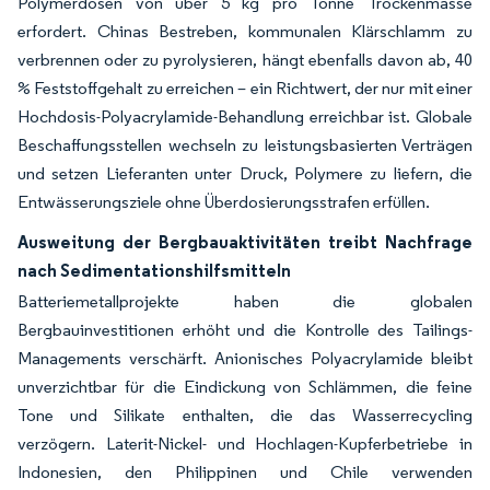
Polymerdosen von über 5 kg pro Tonne Trockenmasse
erfordert. Chinas Bestreben, kommunalen Klärschlamm zu
verbrennen oder zu pyrolysieren, hängt ebenfalls davon ab, 40
% Feststoffgehalt zu erreichen – ein Richtwert, der nur mit einer
Hochdosis-Polyacrylamide-Behandlung erreichbar ist. Globale
Beschaffungsstellen wechseln zu leistungsbasierten Verträgen
und setzen Lieferanten unter Druck, Polymere zu liefern, die
Entwässerungsziele ohne Überdosierungsstrafen erfüllen.
Ausweitung der Bergbauaktivitäten treibt Nachfrage
nach Sedimentationshilfsmitteln
Batteriemetallprojekte haben die globalen
Bergbauinvestitionen erhöht und die Kontrolle des Tailings-
Managements verschärft. Anionisches Polyacrylamide bleibt
unverzichtbar für die Eindickung von Schlämmen, die feine
Tone und Silikate enthalten, die das Wasserrecycling
verzögern. Laterit-Nickel- und Hochlagen-Kupferbetriebe in
Indonesien, den Philippinen und Chile verwenden