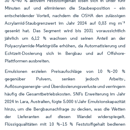
30 %–40 % aktivem Feststoffgehalt lösen sich in unter fünf
Minuten auf und eliminieren die Staubexposition – ein
entscheidender Vorteil, nachdem die OSHA den zulässigen
Acrylamid-Staubgrenzwert im Jahr 2024 auf 0,03 mg m⁻³
gesenkt hat. Das Segment wird bis 2031 voraussichtlich
jährlich um 6,12 % wachsen und seinen Anteil an der
Polyacrylamide-Marktgröße erhöhen, da Automatisierung und
Echtzeit-Dosierung sich in Bergbau und auf Offshore-
Plattformen ausbreiten.
Emulsionen erzielen Preisaufschläge von 10 %–20 %
gegenüber Pulvern, senken jedoch Arbeits-,
Auflösungsenergie- und Überdosierungsverluste und verringern
häufig die Gesamtbetriebskosten. SNFs Erweiterung im Jahr
2024 in Lara, Australien, fügte 5.000 t/Jahr Emulsionskapazität
hinzu, um die Bergbaunachfrage zu decken, was die Wetten
der Lieferanten auf diesen Wandel widerspiegelt.
Flüssigqualitäten mit 10 %–15 % Feststoffgehalt bedienen