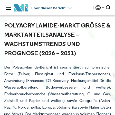
Über diesen Bericht
POLYACRYLAMIDE-MARKT GRÖSSE & M
ARKTANTEILSANALYSE – W
ACHSTUMSTRENDS UND P
ROGNOSE (2026 – 2031)
Der Polyacrylamide-Bericht ist segmentiert nach physischer
Form (Pulver, Flüssigkeit und Emulsion/Dispersionen),
Anwendung (Enhanced Oil Recovery, Flockungsmittel für die
Wasseraufbereitung, Bodenverbesserer und weitere),
Endverbraucherbranche (Wasseraufbereitung, Öl und Gas,
Zellstoff und Papier und weitere) sowie Geografie (Asien-
Pazifik, Nordamerika, Europa, Südamerika sowie Naher Osten
und Afrika). Die Marktprognosen werden in Volumen (Tonnen)