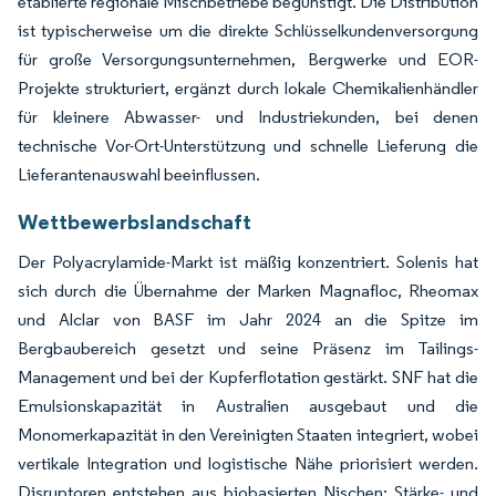
etablierte regionale Mischbetriebe begünstigt. Die Distribution
ist typischerweise um die direkte Schlüsselkundenversorgung
für große Versorgungsunternehmen, Bergwerke und EOR-
Projekte strukturiert, ergänzt durch lokale Chemikalienhändler
für kleinere Abwasser- und Industriekunden, bei denen
technische Vor-Ort-Unterstützung und schnelle Lieferung die
Lieferantenauswahl beeinflussen.
Wettbewerbslandschaft
Der Polyacrylamide-Markt ist mäßig konzentriert. Solenis hat
sich durch die Übernahme der Marken Magnafloc, Rheomax
und Alclar von BASF im Jahr 2024 an die Spitze im
Bergbaubereich gesetzt und seine Präsenz im Tailings-
Management und bei der Kupferflotation gestärkt. SNF hat die
Emulsionskapazität in Australien ausgebaut und die
Monomerkapazität in den Vereinigten Staaten integriert, wobei
vertikale Integration und logistische Nähe priorisiert werden.
Disruptoren entstehen aus biobasierten Nischen: Stärke- und