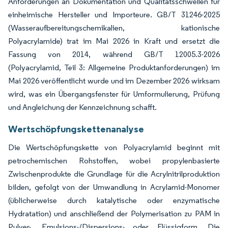
Anforderungen an Dokumentation und Qualitätsschwellen für
einheimische Hersteller und Importeure. GB/T 31246-2025
(Wasseraufbereitungschemikalien, kationische
Polyacrylamide) trat im Mai 2026 in Kraft und ersetzt die
Fassung von 2014, während GB/T 12005.3-2026
(Polyacrylamid, Teil 3: Allgemeine Produktanforderungen) im
Mai 2026 veröffentlicht wurde und im Dezember 2026 wirksam
wird, was ein Übergangsfenster für Umformulierung, Prüfung
und Angleichung der Kennzeichnung schafft.
Wertschöpfungskettenanalyse
Die Wertschöpfungskette von Polyacrylamid beginnt mit
petrochemischen Rohstoffen, wobei propylenbasierte
Zwischenprodukte die Grundlage für die Acrylnitrilproduktion
bilden, gefolgt von der Umwandlung in Acrylamid-Monomer
(üblicherweise durch katalytische oder enzymatische
Hydratation) und anschließend der Polymerisation zu PAM in
Pulver-, Emulsions-/Dispersions- oder Flüssigform. Die