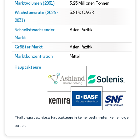
Marktvolumen (2031)
3.25 Millionen Tonnen
Wachstumsrate (2026 -
5.81% CAGR
2031)
Schnellstwachsender
Asien-Pazifik
Markt
Größter Markt
Asien-Pazifik
Marktkonzentration
Mittel
Bild © Mordor Intelligence. Wiederverwendung erfordert Namensnennung gem
Hauptakteure
*Haftungsausschluss: Hauptakteure in keiner bestimmten Reihenfolge
sortiert