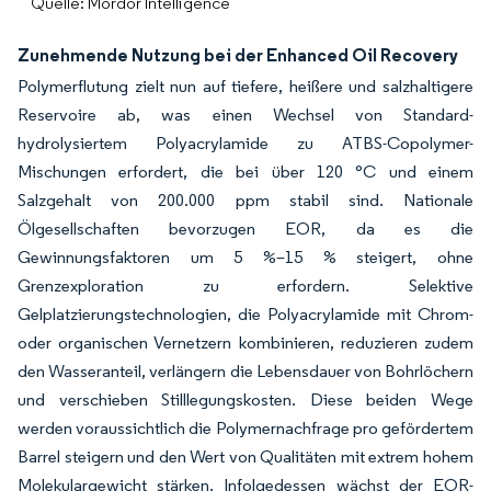
Quelle: Mordor Intelligence
Zunehmende Nutzung bei der Enhanced Oil Recovery
Polymerflutung zielt nun auf tiefere, heißere und salzhaltigere
Reservoire ab, was einen Wechsel von Standard-
hydrolysiertem Polyacrylamide zu ATBS-Copolymer-
Mischungen erfordert, die bei über 120 °C und einem
Salzgehalt von 200.000 ppm stabil sind. Nationale
Ölgesellschaften bevorzugen EOR, da es die
Gewinnungsfaktoren um 5 %–15 % steigert, ohne
Grenzexploration zu erfordern. Selektive
Gelplatzierungstechnologien, die Polyacrylamide mit Chrom-
oder organischen Vernetzern kombinieren, reduzieren zudem
den Wasseranteil, verlängern die Lebensdauer von Bohrlöchern
und verschieben Stilllegungskosten. Diese beiden Wege
werden voraussichtlich die Polymernachfrage pro gefördertem
Barrel steigern und den Wert von Qualitäten mit extrem hohem
Molekulargewicht stärken. Infolgedessen wächst der EOR-