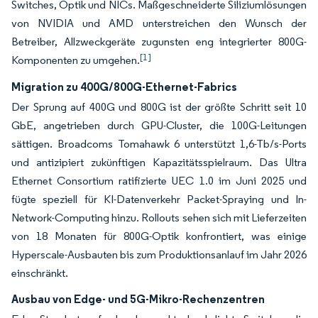
Switches, Optik und NICs. Maßgeschneiderte Siliziumlösungen
von NVIDIA und AMD unterstreichen den Wunsch der
Betreiber, Allzweckgeräte zugunsten eng integrierter 800G-
[1]
Komponenten zu umgehen.
Migration zu 400G/800G-Ethernet-Fabrics
Der Sprung auf 400G und 800G ist der größte Schritt seit 10
GbE, angetrieben durch GPU-Cluster, die 100G-Leitungen
sättigen. Broadcoms Tomahawk 6 unterstützt 1,6-Tb/s-Ports
und antizipiert zukünftigen Kapazitätsspielraum. Das Ultra
Ethernet Consortium ratifizierte UEC 1.0 im Juni 2025 und
fügte speziell für KI-Datenverkehr Packet-Spraying und In-
Network-Computing hinzu. Rollouts sehen sich mit Lieferzeiten
von 18 Monaten für 800G-Optik konfrontiert, was einige
Hyperscale-Ausbauten bis zum Produktionsanlauf im Jahr 2026
einschränkt.
Ausbau von Edge- und 5G-Mikro-Rechenzentren