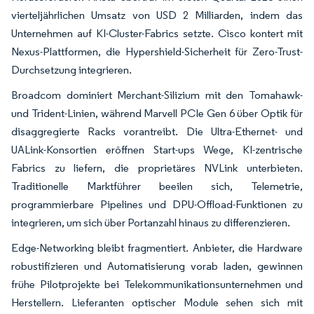
vierteljährlichen Umsatz von USD 2 Milliarden, indem das
Unternehmen auf KI-Cluster-Fabrics setzte. Cisco kontert mit
Nexus-Plattformen, die Hypershield-Sicherheit für Zero-Trust-
Durchsetzung integrieren.
Broadcom dominiert Merchant-Silizium mit den Tomahawk-
und Trident-Linien, während Marvell PCIe Gen 6 über Optik für
disaggregierte Racks vorantreibt. Die Ultra-Ethernet- und
UALink-Konsortien eröffnen Start-ups Wege, KI-zentrische
Fabrics zu liefern, die proprietäres NVLink unterbieten.
Traditionelle Marktführer beeilen sich, Telemetrie,
programmierbare Pipelines und DPU-Offload-Funktionen zu
integrieren, um sich über Portanzahl hinaus zu differenzieren.
Edge-Networking bleibt fragmentiert. Anbieter, die Hardware
robustifizieren und Automatisierung vorab laden, gewinnen
frühe Pilotprojekte bei Telekommunikationsunternehmen und
Herstellern. Lieferanten optischer Module sehen sich mit