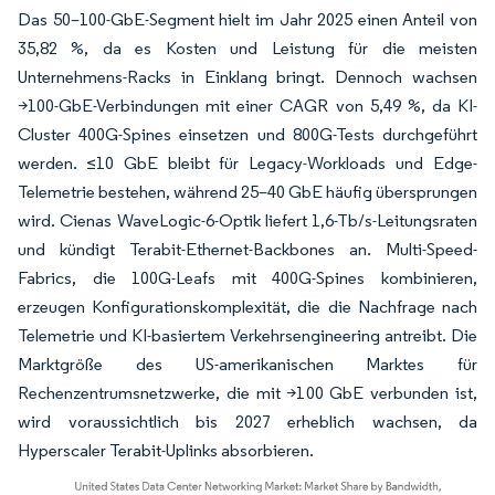
Das 50–100-GbE-Segment hielt im Jahr 2025 einen Anteil von
35,82 %, da es Kosten und Leistung für die meisten
Unternehmens-Racks in Einklang bringt. Dennoch wachsen
>100-GbE-Verbindungen mit einer CAGR von 5,49 %, da KI-
Cluster 400G-Spines einsetzen und 800G-Tests durchgeführt
werden. ≤10 GbE bleibt für Legacy-Workloads und Edge-
Telemetrie bestehen, während 25–40 GbE häufig übersprungen
wird. Cienas WaveLogic-6-Optik liefert 1,6-Tb/s-Leitungsraten
und kündigt Terabit-Ethernet-Backbones an. Multi-Speed-
Fabrics, die 100G-Leafs mit 400G-Spines kombinieren,
erzeugen Konfigurationskomplexität, die die Nachfrage nach
Telemetrie und KI-basiertem Verkehrsengineering antreibt. Die
Marktgröße des US-amerikanischen Marktes für
Rechenzentrumsnetzwerke, die mit >100 GbE verbunden ist,
wird voraussichtlich bis 2027 erheblich wachsen, da
Hyperscaler Terabit-Uplinks absorbieren.