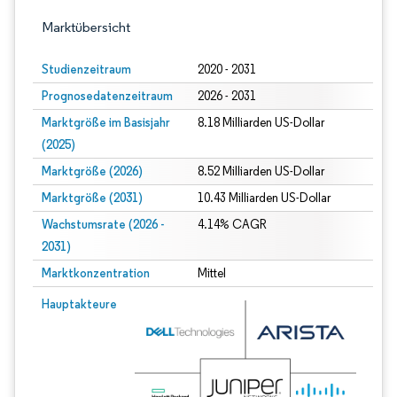
Marktübersicht
Studienzeitraum
2020 - 2031
Prognosedatenzeitraum
2026 - 2031
Marktgröße im Basisjahr
8.18 Milliarden US-Dollar
(2025)
Marktgröße (2026)
8.52 Milliarden US-Dollar
Marktgröße (2031)
10.43 Milliarden US-Dollar
Wachstumsrate (2026 -
4.14% CAGR
2031)
Marktkonzentration
Mittel
Bild © Mordor Intelligence. Wiederverwendung erfordert Namensnennung gem
Hauptakteure