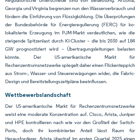
Regulatorische Unterschiede sind von Bedeutung. Arizona,
Georgia und Virginia begrenzen nun den Wasserverbrauch und
fördern die Einführung von Flüssigkühlung. Die Überprüfungen
der Bundesbehörde für Energieregulierung (FERC) für ko-
lokalisierte Erzeugung im PJM-Markt verdeutlichen, wie die
steigende Spitzenlast durch KI-Cluster – die bis 2030 auf 184
GW prognostiziert wird – Übertragungsleitungen belasten
könnte. Der US-amerikanische Markt für
Rechenzentrumsnetzwerke spiegelt daher einen Flickenteppich
aus Strom-, Wasser- und Steuererwägungen wider, die Fabric-
Design und Bereitstellungszeitpläne beeinflussen.
Wettbewerbslandschaft
Der US-amerikanische Markt für Rechenzentrumsnetzwerke
weist eine moderate Konzentration auf. Cisco, Arista, Juniper
und HPE kontrollieren nach wie vor den Großteil der Switch-
Ports, doch ihr kombinierter Anteil lässt Raum für
Herausforderer. Arista übertraf im ersten Quartal 2025 einen