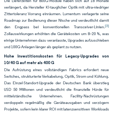
Die Lieferzeiten für 800G-Module haben sich auf 18 Monate
verlängert, da Hersteller KI-tauglicher Optik mit ultra-niedriger
Zittertoleranz Vorrang einräumen. Lumentum verlagerte seine
Roadmap zur Bedienung dieser Nische und verdeutlicht damit
[3]
den Engpass bei konventionellen Transceiver-Linien.
Zollauswirkungen erhöhten die Gerätekosten um 8–20 %, was
einige Unternehmen dazu veranlasste, Upgrades aufzuschieben
und 100G-Anlagen länger als geplant zu nutzen.
Hohe Investitionskosten für Legacy-Upgrades von
10/40 G auf mehr als 400 G
Die Aufrüstung eines vollständigen Fabrics erfordert neue
Switches, strukturierte Verkabelung, Optik, Strom und Kühlung.
Das Einzel-Standort-Upgrade der Deutschen Bank überstieg
USD 50 Millionen und verdeutlicht die finanzielle Hürde für
mittelständische Unternehmen. Facility-Nachrüstungen
verdoppeln regelmäßig die Geräteausgaben und verzögern
Projekte, sofern kein klarer ROI mit latenzsensitiven Workloads