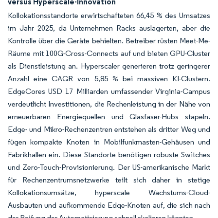
versus Hyperscale-Innovation
Kollokationsstandorte erwirtschafteten 66,45 % des Umsatzes
im Jahr 2025, da Unternehmen Racks auslagerten, aber die
Kontrolle über die Geräte behielten. Betreiber rüsten Meet-Me-
Räume mit 100G-Cross-Connects auf und bieten GPU-Cluster
als Dienstleistung an. Hyperscaler generieren trotz geringerer
Anzahl eine CAGR von 5,85 % bei massiven KI-Clustern.
EdgeCores USD 17 Milliarden umfassender Virginia-Campus
verdeutlicht Investitionen, die Rechenleistung in der Nähe von
erneuerbaren Energiequellen und Glasfaser-Hubs stapeln.
Edge- und Mikro-Rechenzentren entstehen als dritter Weg und
fügen kompakte Knoten in Mobilfunkmasten-Gehäusen und
Fabrikhallen ein. Diese Standorte benötigen robuste Switches
und Zero-Touch-Provisionierung. Der US-amerikanische Markt
für Rechenzentrumsnetzwerke teilt sich daher in stetige
Kollokationsumsätze, hyperscale Wachstums-Cloud-
Ausbauten und aufkommende Edge-Knoten auf, die sich nach
der Reifung der Automatisierung schnell skalieren könnten.