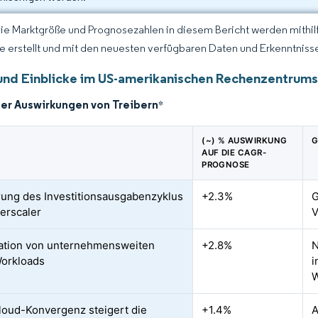
Die Marktgröße und Prognosezahlen in diesem Bericht werden mithi
ce erstellt und mit den neuesten verfügbaren Daten und Erkenntnisse
und Einblicke im US-amerikanischen Rechenzentrum
der Auswirkungen von Treibern
*
(~) % AUSWIRKUNG
G
AUF DIE CAGR-
PROGNOSE
ung des Investitionsausgabenzyklus
+2.3%
G
erscaler
V
ration von unternehmensweiten
+2.8%
N
orkloads
i
W
oud-Konvergenz steigert die
+1.4%
A