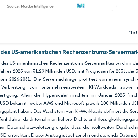
*Haft
 des US-amerikanischen Rechenzentrums-Servermark
 des US-amerikanischen Rechenzentrums-Servermarktes wird im Jah
ahres 2025 von 31,29 Milliarden USD, mit Prognosen für 2031, die 
aum 2026-2031. Die Servernachfrage profitiert von einem synchro
n Verbreitung von unternehmensweiten KI-Workloads sowie n
rfertigung. Allein die Hyperscaler machten im Januar 2025 fris
n USD bekannt, wobei AWS und Microsoft jeweils 100 Milliarden US
ingeplant haben. Das Wachstum von KI-Workloads definiert die Ser
fünf Jahre, da Unternehmen höhere Dichte und flüssigkühlungsgere
ner Datenschutzverletzung ergab, dass die weltweiten Durchschn
USD erreichten. Dieser Anstieg ist auf zunehmend störende Datensc