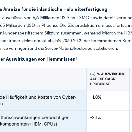
e Anreize für die inländische Halbleiterfertigung
-Zuschüsse von 6,6 Milliarden USD an TSMC sowie damit verbunden
5 Milliarden USD in Phoenix. Die Zielproduktion umfasst fortschrit
n kundenspezifischem Silizium zusammen, während Micron die HBM-P
ungsträger zielen darauf ab, bis 2030 20 % der hochmodernen Knot
en zu verringern und die Server-Materialkosten zu stabilisieren.
der Auswirkungen von Hemmnissen
*
S
(~) % AUSWIRKUNG
AUF DIE CAGR-
PROGNOSE
de Häufigkeit und Kosten von Cyber-
-1.8%
en
ettenschwankungen bei wichtigen
-2.1%
umkomponenten (HBM, GPUs)