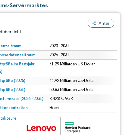
ums-Servermarktes
Anteil
tübersicht
ienzeitraum
2020 - 2031
nosedatenzeitraum
2026 - 2031
tgröße im Basisjahr
31.29 Milliarden US-Dollar
5)
tgröße (2026)
33.92 Milliarden US-Dollar
tgröße (2031)
50.83 Milliarden US-Dollar
dert Namensnennung gemäß CC BY 4.0.
stumsrate (2026 - 2031)
8.42% CAGR
tkonzentration
Hoch
© Mordor Intelligence. Wiederverwendung erfordert Namensnennung gemäß CC BY 4.0.
takteure