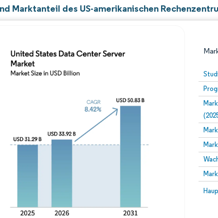
nd Marktanteil des US-amerikanischen Rechenzentr
Mark
Stud
Prog
Mark
(202
Mark
Mark
Bild © Mordor Intelligence. Wiederverwendung erfor
Wach
Mark
Bild 
Haup