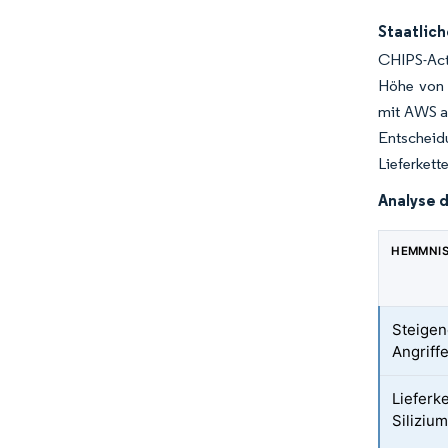
Staatlich
CHIPS-Act
Höhe von 6
mit AWS a
Entscheid
Lieferkett
Analyse 
HEMMNI
Steigen
Angriff
Lieferk
Silizi