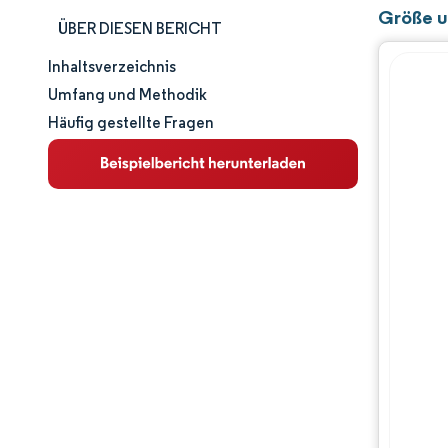
Größe u
ÜBER DIESEN BERICHT
Inhaltsverzeichnis
Marktgröße und -anteil
Umfang und Methodik
Häufig gestellte Fragen
Marktanalyse
Trends und Einblicke
Segmentanalyse
Geografische Analyse
Wettbewerbslandschaft
Hauptakteure
Branchenentwicklungen