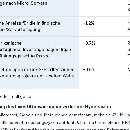
ge nach Micro-Servern
Ü
S
he Anreize für die inländische
+1.2%
N
ter-/Serverfertigung
A
rikanische
+0.7%
R
rfügbarkeitsverträge begünstigen
p
kühlungsgerechte Racks
T
efreiungen in Tier-2-Städten ziehen
+0.6%
N
entrumsprojekte der zweiten Welle
i
rdor Intelligence
ng des Investitionsausgabenzyklus der Hyperscaler
icrosoft, Google und Meta planen gemeinsam, mehr als 320 Milli
n die Server-Erneuerungszyklen auf fünf Jahre, da Unternehmen KI
n USD soll aufgrund beschleunigter Abschreibungen eine Belastung