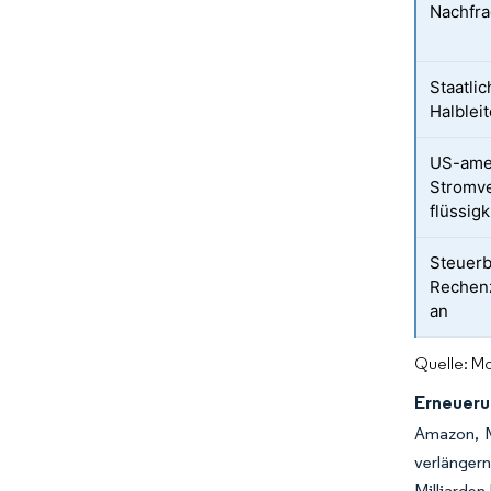
Nachfra
Staatlic
Halblei
US-ame
Stromve
flüssig
Steuerb
Rechenz
an
Quelle: Mo
Erneueru
Amazon, M
verlänger
Milliarde