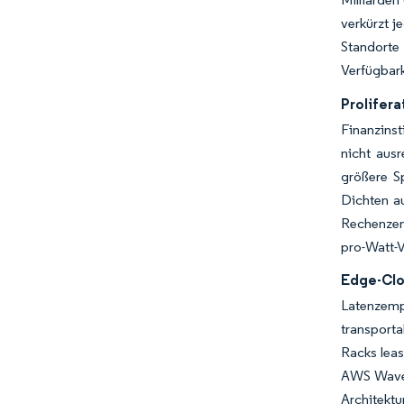
verkürzt j
Standorte
Verfügbark
Prolifer
Finanzinst
nicht ausr
größere S
Dichten a
Rechenzent
pro-Watt-V
Edge-Clo
Latenzemp
transporta
Racks leas
AWS Wavel
Architektu