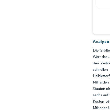
Analyse
Die Größe
Wert des J
den Zeitr
schnelle
Halbleite
Milliarde
Staaten e
sechs auf 
Kosten ei
Millionen 