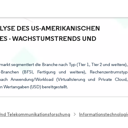
YSE DES US-AMERIKANISCHEN R
 - WACHSTUMSTRENDS UND P
rkt segmentiert die Branche nach Typ (Tier 1, Tier 2 und weitere),
r-Branchen (BFSI, Fertigung und weitere), Rechenzentrumstyp
 nach Anwendung/Workload (Virtualisierung und Private Cloud,
in Wertangaben (USD) bereitgestellt.
 Und Telekommunikationsforschung
Informationstechnolog