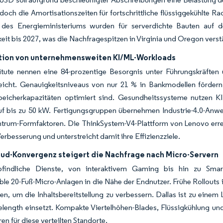
edoch die Amortisationszeiten für fortschrittliche flüssiggekühlte
 des Energieministeriums wurden für serverdichte Bauten auf d
eit bis 2027, was die Nachfragespitzen in Virginia und Oregon verstä
ation von unternehmensweiten KI/ML-Workloads
itute nennen eine 84-prozentige Besorgnis unter Führungskräften ü
eicht. Genauigkeitsniveaus von nur 21 % in Bankmodellen fördern I
peicherkapazitäten optimiert sind. Gesundheitssysteme nutzen K
uf bis zu 50 kW. Fertigungsgruppen übernehmen Industrie-4.0-An
rum-Formfaktoren. Die ThinkSystem-V4-Plattform von Lenovo erreic
erbesserung und unterstreicht damit ihre Effizienzziele.
ud-Konvergenz steigert die Nachfrage nach Micro-Servern
findliche Dienste, von interaktivem Gaming bis hin zu Smart
ble 20-Fuß-Micro-Anlagen in die Nähe der Endnutzer. Frühe Rollouts
en, um die Inhaltsbereitstellung zu verbessern. Dallas ist zu ein
ength einsetzt. Kompakte Viertelhöhen-Blades, Flüssigkühlung u
ren für diese verteilten Standorte.