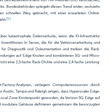
 Racks. Bundesbehörden spiegeln diesen Trend wider; sechzehn
en schnellen Weg gebracht, mit einer erwarteten Online-
[1]
rkt.
ber katastrophale Datenverluste, wenn die KI-Infrastruktur
nvestitionen in Server, die für die Vektorverarbeitung und
I für Diagnostik und Dokumentation und treiben die Rack-
wendungen auf Edge-Knoten und kombinieren 5G- und Micro-
ht eine 2,5-fache Rack-Dichte und eine 2,4-fache Leistung-
-Factory-Analysen, verlagern Computerressourcen durch
 in Austin, Tampa und Raleigh zeigen, dass Hyperscaler Edge-
em Local-Zone-Knotenpunkt geworden, da Verizon 5G Edge auf
nd modulare Gehäuse definieren gemeinsam die bevorzugten