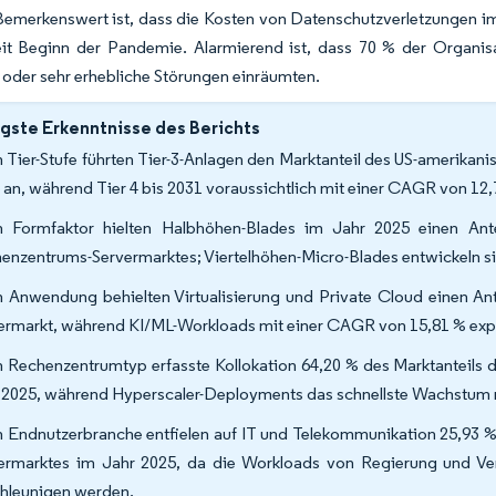
Bemerkenswert ist, dass die Kosten von Datenschutzverletzungen im 
eit Beginn der Pandemie. Alarmierend ist, dass 70 % der Organis
 oder sehr erhebliche Störungen einräumten.
gste Erkenntnisse des Berichts
 Tier-Stufe führten Tier-3-Anlagen den Marktanteil des US-amerika
 an, während Tier 4 bis 2031 voraussichtlich mit einer CAGR von 12
 Formfaktor hielten Halbhöhen-Blades im Jahr 2025 einen Ant
enzentrums-Servermarktes; Viertelhöhen-Micro-Blades entwickeln s
 Anwendung behielten Virtualisierung und Private Cloud einen A
ermarkt, während KI/ML-Workloads mit einer CAGR von 15,81 % ex
 Rechenzentrumtyp erfasste Kollokation 64,20 % des Marktanteils
 2025, während Hyperscaler-Deployments das schnellste Wachstum 
 Endnutzerbranche entfielen auf IT und Telekommunikation 25,93
ermarktes im Jahr 2025, da die Workloads von Regierung und Ve
hleunigen werden.