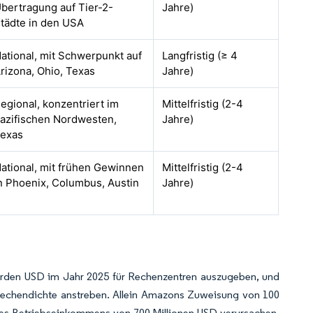
bertragung auf Tier-2-
Jahre)
tädte in den USA
ational, mit Schwerpunkt auf
Langfristig (≥ 4
rizona, Ohio, Texas
Jahre)
egional, konzentriert im
Mittelfristig (2-4
azifischen Nordwesten,
Jahre)
exas
ational, mit frühen Gewinnen
Mittelfristig (2-4
n Phoenix, Columbus, Austin
Jahre)
arden USD im Jahr 2025 für Rechenzentren auszugeben, und
-Rechendichte anstreben. Allein Amazons Zuweisung von 100
 des Betriebseinkommens von 700 Millionen USD verursachen,