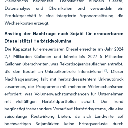
Zielbereichs begrenzen. Dienstleister bündeln Geräte,
Datenanalyse und Chemikalien und verwandeln ein
Produktgeschäft in eine integrierte Agronomielösung, die
Wechselkosten erzeugt.
Anstieg der Nachfrage nach Sojaöl für erneuerbaren
Diesel stützt Herbizidvolumina
Die Kapazität für erneuerbaren Diesel erreichte im Jahr 2024
2,7 Milliarden Gallonen und könnte bis 2027 5 Milliarden
Gallonen überschreiten, was Rekordsojaanbauflächen antreibt,
[2]
die den Bedarf an Unkrautkontrolle intensivieren
. Dieser
Nachfrageanstieg fällt mit herbizidresistentem Unkrautdruck
zusammen, der Programme mit mehreren Wirkmechanismen
erfordert, was Volumenwachstumschancen für Unternehmen
mit vielfältigen Herbizidportfolios schafft. Der Trend
begünstigt insbesondere Vorauflauf-Herbizidsysteme, die eine
saisonlange Restwirkung bieten, da sich Landwirte auf
hochwertigen Sojamärkten keine Ertragsverluste durch