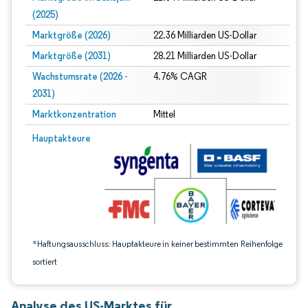
(2025)
Marktgröße (2026)
22.36 Milliarden US-Dollar
Marktgröße (2031)
28.21 Milliarden US-Dollar
Wachstumsrate (2026 -
4.76% CAGR
2031)
Marktkonzentration
Mittel
Bild © Mordor Intelligence. Wiederverwendung erfordert Namensnennung gem
Hauptakteure
*Haftungsausschluss: Hauptakteure in keiner bestimmten Reihenfolge
sortiert
Analyse des US-Marktes für