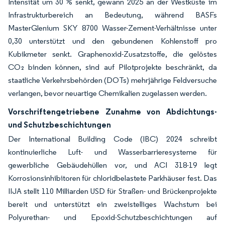
Intensität um 30 % senkt, gewann 2025 an der Westküste im
Infrastrukturbereich an Bedeutung, während BASFs
MasterGlenium SKY 8700 Wasser-Zement-Verhältnisse unter
0,30 unterstützt und den gebundenen Kohlenstoff pro
Kubikmeter senkt. Graphenoxid-Zusatzstoffe, die gelöstes
CO₂ binden können, sind auf Pilotprojekte beschränkt, da
staatliche Verkehrsbehörden (DOTs) mehrjährige Feldversuche
verlangen, bevor neuartige Chemikalien zugelassen werden.
Vorschriftengetriebene Zunahme von Abdichtungs-
und Schutzbeschichtungen
Der International Building Code (IBC) 2024 schreibt
kontinuierliche Luft- und Wasserbarrieresysteme für
gewerbliche Gebäudehüllen vor, und ACI 318-19 legt
Korrosionsinhibitoren für chloridbelastete Parkhäuser fest. Das
IIJA stellt 110 Milliarden USD für Straßen- und Brückenprojekte
bereit und unterstützt ein zweistelliges Wachstum bei
Polyurethan- und Epoxid-Schutzbeschichtungen auf