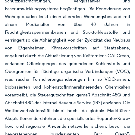
Schutzbeschichtungen, Vergussanker und
Faserumwicklungssysteme begünstigen. Die Renovierung von
Wohngebäuden lenkt einen alternden Wohnungsbestand mit
einem Medianalter von über 40 Jahren in
Feuchtigkeitssperrmembranen und Strukturklebstoffe und
verringert so die Abhängigkeit von der Zyklizität des Neubaus
von Eigenheimen. Klimavorschriften auf Staatsebene,
angeführt durch die Aktualisierung von Kaliforniens CALGreen,
verlangen Offenlegungen des gebundenen Kohlenstoffs und
Obergrenzen für flüchtige organische Verbindungen (VOC),
was rasche Formulierungsänderungen hin zu VOC-armen,
biobasierten und kohlenstoffmineralisierenden Chemikalien
vorantreibt, die Steuergutschriften gemäß Abschnitt 45Q und
Abschnitt 48C des Internal Revenue Service (IRS) anziehen. Die
Wettbewerbsintensität bleibt hoch, da globale Marktführer
Akquisitionen durchführen, die spezialisiertes Reparatur-Know-
how und regionale Anwendernetzwerke sichern, bevor die
bevorstehenden bundesweiten „Buy Clean”-