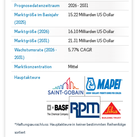
Prognosedatenzeitraum
2026 - 2031
Marktgröße im Basisjahr
15.22 Milliarden US-Dollar
(2025)
Marktgröße (2026)
16.10 Milliarden US-Dollar
Marktgröße (2031)
21.31 Milliarden US-Dollar
Wachstumsrate (2026 -
5.77% CAGR
2031)
Marktkonzentration
Mittel
Bild © Mordor Intelligence. Wiederverwendung erfordert Namensnennung gem
Hauptakteure
*Haftungsausschluss: Hauptakteure in keiner bestimmten Reihenfolge
sortiert