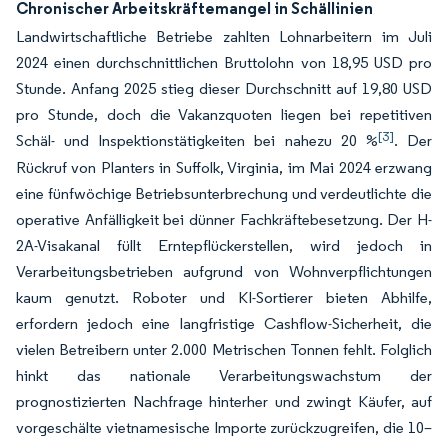
Chronischer Arbeitskräftemangel in Schällinien
Landwirtschaftliche Betriebe zahlten Lohnarbeitern im Juli
2024 einen durchschnittlichen Bruttolohn von 18,95 USD pro
Stunde. Anfang 2025 stieg dieser Durchschnitt auf 19,80 USD
pro Stunde, doch die Vakanzquoten liegen bei repetitiven
[3]
Schäl- und Inspektionstätigkeiten bei nahezu 20 %
. Der
Rückruf von Planters in Suffolk, Virginia, im Mai 2024 erzwang
eine fünfwöchige Betriebsunterbrechung und verdeutlichte die
operative Anfälligkeit bei dünner Fachkräftebesetzung. Der H-
2A-Visakanal füllt Erntepflückerstellen, wird jedoch in
Verarbeitungsbetrieben aufgrund von Wohnverpflichtungen
kaum genutzt. Roboter und KI-Sortierer bieten Abhilfe,
erfordern jedoch eine langfristige Cashflow-Sicherheit, die
vielen Betreibern unter 2.000 Metrischen Tonnen fehlt. Folglich
hinkt das nationale Verarbeitungswachstum der
prognostizierten Nachfrage hinterher und zwingt Käufer, auf
vorgeschälte vietnamesische Importe zurückzugreifen, die 10–