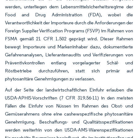
werden, unterliegen dem Lebensmittelsicherheitsregime der
Food and Drug Administration (FDA), wobei die
Verantwortlichkeit der Importeure durch die Anforderungen der
Foreign Supplier Verification Programs (FSVP) im Rahmen von
FSMA gemäß 21 CFR 1.502 geprägt wird. Dieser Rahmen
bewegt Importeure und Markeninhaber dazu, dokumentierte
Gefahrenanalysen, Lieferantenaudits und Verifizierungen von
Präventivkontrollen entlang vorgelagerter Schäl- und
Röstbetriebe durchzuführen, statt sich primär auf
phytosanitäre Genehmigungen zu verlassen.
Auf der Seite der landwirtschaftlichen Einfuhr erlauben die
USDA-APHIS-Vorschriften (7 CFR 319.56-11) in den meisten
Fällen die Einfuhr von Nüssen im Rahmen des Obst- und
Gemüserahmens ohne eine cashewspezifische phytosanitäre
Genehmigung. Beschaffungs- und Qualitätsspezifikationen
werden weiterhin von den USDA-AMS-Warenspezifikationen
für geschälte Baumnüsse beeinflusst, die im institutionellen und