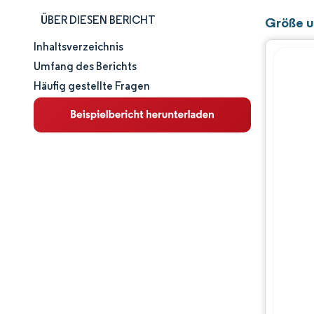
ÜBER DIESEN BERICHT
Größe u
Inhaltsverzeichnis
Marktgröße und -anteil
Umfang des Berichts
Häufig gestellte Fragen
Marktanalyse
Trends und Einblicke
Segmentanalyse
Geografische Analyse
Wettbewerbslandschaft
Hauptakteure
Branchenentwicklungen