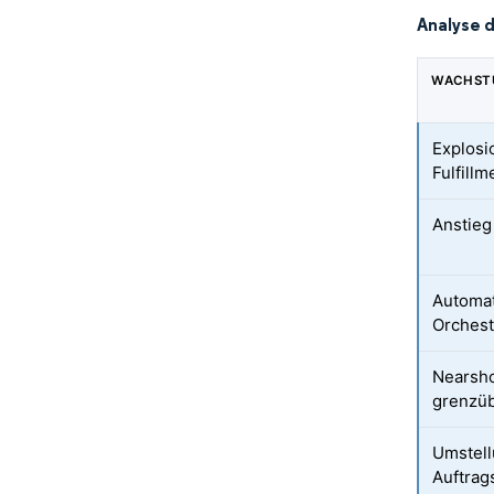
Analyse 
WACHST
Explosi
Fulfill
Anstieg
Automat
Orchest
Nearsho
grenzü
Umstell
Auftrag