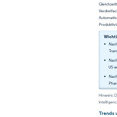
Gleichzei
Verdreifa
Automati
Produktivi
Wichti
Nach
Tran
Nach
US-a
Nach
Phar
Hinweis: 
Intelligen
Trends 