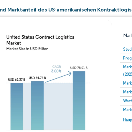
nd Marktanteil des US-amerikanischen Kontraktlogi
Mark
Stud
Prog
Mark
(202
Mark
Mark
Bild © Mordor Intelligence. Wiederverwendung erfor
Wach
Mark
Bild 
Haup