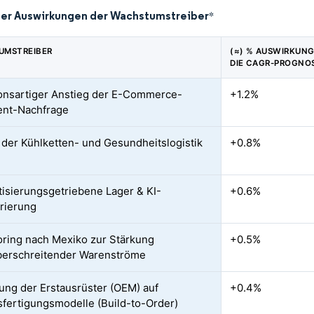
der Auswirkungen der Wachstumstreiber
*
UMSTREIBER
(≈) % AUSWIRKUNG
DIE CAGR-PROGNO
onsartiger Anstieg der E-Commerce-
+1.2%
ment-Nachfrage
 der Kühlketten- und Gesundheitslogistik
+0.8%
isierungsgetriebene Lager & KI-
+0.6%
rierung
ring nach Mexiko zur Stärkung
+0.5%
berschreitender Warenströme
ung der Erstausrüster (OEM) auf
+0.4%
sfertigungsmodelle (Build-to-Order)