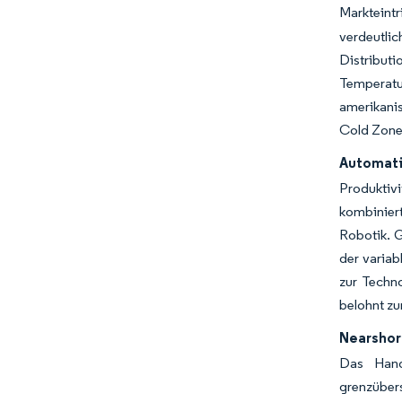
Markteint
verdeutlic
Distribut
Temperat
amerikanis
Cold Zones
Automati
Produktiv
kombinier
Robotik. G
der variab
zur Techno
belohnt z
Nearshor
Das Hand
grenzüber