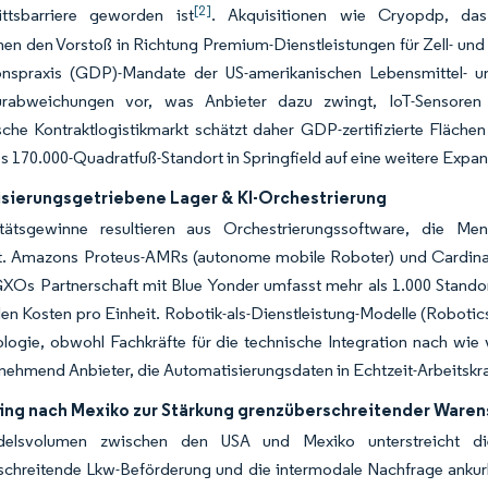
[2]
rittsbarriere geworden ist
. Akquisitionen wie Cryopdp, das j
hen den Vorstoß in Richtung Premium-Dienstleistungen für Zell- und
ionspraxis (GDP)-Mandate der US-amerikanischen Lebensmittel- u
urabweichungen vor, was Anbieter dazu zwingt, IoT-Sensoren
che Kontraktlogistikmarkt schätzt daher GDP-zertifizierte Fläche
 170.000-Quadratfuß-Standort in Springfield auf eine weitere Expan
sierungsgetriebene Lager & KI-Orchestrierung
itätsgewinne resultieren aus Orchestrierungssoftware, die M
t. Amazons Proteus-AMRs (autonome mobile Roboter) und Cardinal-S
XOs Partnerschaft mit Blue Yonder umfasst mehr als 1.000 Standort
len Kosten pro Einheit. Robotik-als-Dienstleistung-Modelle (Robotic
logie, obwohl Fachkräfte für die technische Integration nach wie 
unehmend Anbieter, die Automatisierungsdaten in Echtzeit-Arbeits
ing nach Mexiko zur Stärkung grenzüberschreitender Ware
elsvolumen zwischen den USA und Mexiko unterstreicht die s
schreitende Lkw-Beförderung und die intermodale Nachfrage ankur