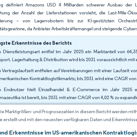
tig definiert Amazons USD 4 Milliarden schwerer Ausbau der Li
chung der Anzahl der Lieferstationen vorsieht, die Last-Mile-Öko
sierung – von Lagerrobotern bis zur KI-gestützten Orchestr
tätsgewinne, da Anbieter Arbeitskräftemangel und steigende Cyber
gste Erkenntnisse des Berichts
 Dienstleistungsart entfiel im Jahr 2025 ein Marktanteil von 64,
sport. Lagerhaltung & Distribution wird bis 2031 voraussichtlich mi
 Vertragslaufzeit entfielen auf Vereinbarungen mit einer Laufzeit 
merikanischen Kontraktlogistikmarkts; bis 2031 wird eine CAGR von 
 Endnutzer hielt Einzelhandel & E-Commerce im Jahr 2025 e
mazeutika ist bereit, bis 2031 mit einer CAGR von 4,02 % zu expandi
Die Marktgrößen- und Prognosezahlen in diesem Bericht werden mit
ce erstellt und mit den neuesten verfügbaren Daten und Erkenntnissen
und Erkenntnisse im US-amerikanischen Kontraktlogi