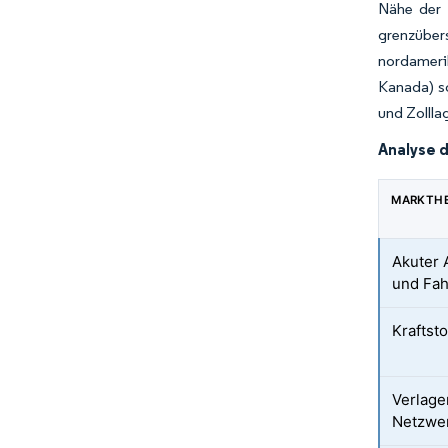
Nähe der 
grenzüber
nordameri
Kanada) so
und Zollla
Analyse 
MARKTH
Akuter 
und Fah
Kraftsto
Verlage
Netzwer