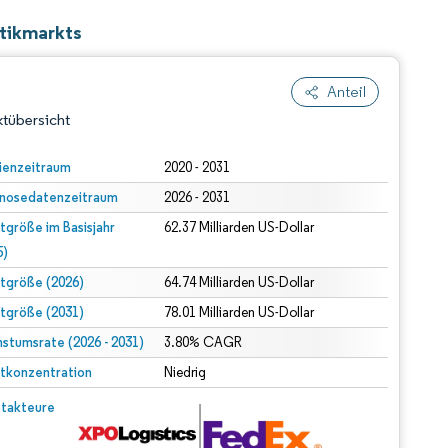
stikmarkts
Anteil
tübersicht
ienzeitraum
2020 - 2031
nosedatenzeitraum
2026 - 2031
tgröße im Basisjahr
62.37 Milliarden US-Dollar
5)
tgröße (2026)
64.74 Milliarden US-Dollar
tgröße (2031)
78.01 Milliarden US-Dollar
dert Namensnennung gemäß CC BY 4.0.
stumsrate (2026 - 2031)
3.80% CAGR
tkonzentration
Niedrig
© Mordor Intelligence. Wiederverwendung erfordert Namensnennung gemäß CC BY 4.0.
takteure