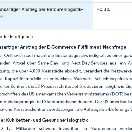
onsartiger Anstieg der Retourenlogistik-
+0.3%
na
rdor Intelligence
nsartiger Anstieg der E-Commerce-Fulfillment-Nachfrage
er Online-Einkauf macht die Bestandsgeschwindigkeit zu einer gan
liarden Artikel über Same-Day- und Next-Day-Services aus, ein
ung, die über 4.000 Kleinstädte abdeckt, verändert die Netzwerkt
le Kapazitätsmodelle zu entwickeln. Walmarts Schließung eines ver
erter Zentren, die 12 Prozessschritte auf 5 reduzieren, zeigt, wie 
orschriften des US-amerikanischen Verkehrsministeriums (DOT) be
ete Verlagerungen bei Standortentscheidungen. Der US-amerikanische
z- und Kurzstreckentransportlösungen, die Auftrags-bis-Lieferungsf
der Kühlketten- und Gesundheitslogistik
 1,1 Milliarden schwere Investition in Nordamerika verdeu