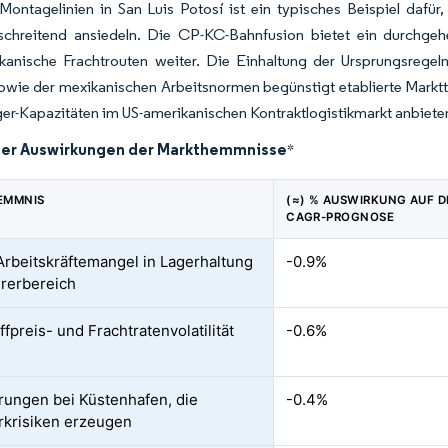
Montagelinien in San Luis Potosí ist ein typisches Beispiel dafü
schreitend ansiedeln. Die CP-KC-Bahnfusion bietet ein durchgeh
kanische Frachtrouten weiter. Die Einhaltung der Ursprungsr
wie der mexikanischen Arbeitsnormen begünstigt etablierte Marktte
ger-Kapazitäten im US-amerikanischen Kontraktlogistikmarkt anbiete
der Auswirkungen der Markthemmnisse
*
EMMNIS
(≈) % AUSWIRKUNG AUF D
CAGR-PROGNOSE
Arbeitskräftemangel in Lagerhaltung
-0.9%
rerbereich
ffpreis- und Frachtratenvolatilität
-0.6%
rungen bei Küstenhafen, die
-0.4%
krisiken erzeugen