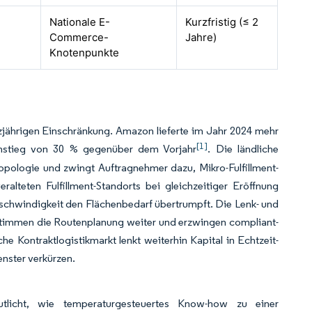
Nationale E-
Kurzfristig (≤ 2
Commerce-
Jahre)
Knotenpunkte
zjährigen Einschränkung. Amazon lieferte im Jahr 2024 mehr
[1]
 Anstieg von 30 % gegenüber dem Vorjahr
. Die ländliche
opologie und zwingt Auftragnehmer dazu, Mikro-Fulfillment-
alteten Fulfillment-Standorts bei gleichzeitiger Eröffnung
Geschwindigkeit den Flächenbedarf übertrumpft. Die Lenk- und
stimmen die Routenplanung weiter und erzwingen compliant-
 Kontraktlogistikmarkt lenkt weiterhin Kapital in Echtzeit-
enster verkürzen.
tlicht, wie temperaturgesteuertes Know-how zu einer