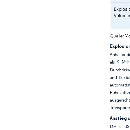
Explosi
Volumi
Quelle: Mo
Explosio
Anhaltend
als 9 Mil
Durchdring
und flexib
automatisi
Ruhezeitv
ausgericht
Transparen
Anstieg 
DHLs USD