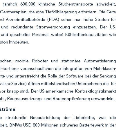
ährlich 600.000 klinische Studientransporte abwickelt,
 Gentherapien, die eine Tiefkühllagerung erfordern. Die Gute
nd Arzneimittelbehörde (FDA) sehen nun hohe Strafen für
 und redundante Stromversorgung einzusetzen. Der US-
n und geschultes Personal, wobei Kühlkettenkapazitäten wie
sion hindeuten.
enschen, mobile Roboter und stationäre Automatisierung
ortierer veranschaulichen die Integration von Mehrklasen-
e und unterstreicht die Rolle der Software bei der Senkung
s-as-a-Service) öffnen mittelständischen Unternehmen die Tür
vor knapp sind. Der US-amerikanische Kontraktlogistikmarkt
kraft-, Raumausnutzungs- und Routenoptimierung umwandeln.
nströme
trukturelle Neuausrichtung der Lieferkette, was die
belt. BMWs USD 800 Millionen schweres Batteriewerk in der