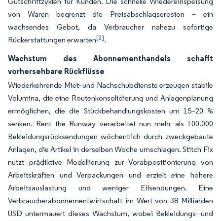
Gutschriftzyklen für Kunden. Die schnelle Wiedereinspeisung
von Waren begrenzt die Preisabschlagserosion – ein
wachsendes Gebot, da Verbraucher nahezu sofortige
[2]
Rückerstattungen erwarten
.
Wachstum des Abonnementhandels schafft
vorhersehbare Rückflüsse
Wiederkehrende Miet- und Nachschubdienste erzeugen stabile
Volumina, die eine Routenkonsolidierung und Anlagenplanung
ermöglichen, die die Stückbehandlungskosten um 15–20 %
senken. Rent the Runway verarbeitet nun mehr als 100.000
Bekleidungsrücksendungen wöchentlich durch zweckgebaute
Anlagen, die Artikel in derselben Woche umschlagen. Stitch Fix
nutzt prädiktive Modellierung zur Vorabpositionierung von
Arbeitskräften und Verpackungen und erzielt eine höhere
Arbeitsauslastung und weniger Eilsendungen. Eine
Verbraucherabonnementwirtschaft im Wert von 38 Milliarden
USD untermauert dieses Wachstum, wobei Bekleidungs- und