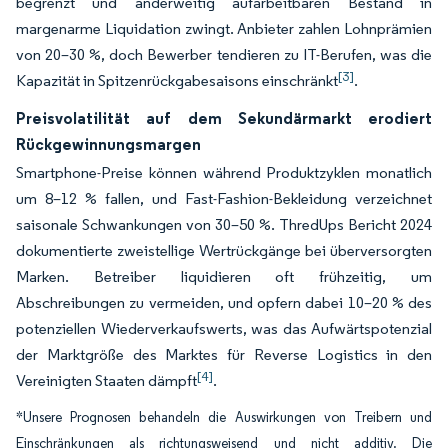
begrenzt und anderweitig aufarbeitbaren Bestand in
margenarme Liquidation zwingt. Anbieter zahlen Lohnprämien
von 20–30 %, doch Bewerber tendieren zu IT-Berufen, was die
[3]
Kapazität in Spitzenrückgabesaisons einschränkt
.
Preisvolatilität auf dem Sekundärmarkt erodiert
Rückgewinnungsmargen
Smartphone-Preise können während Produktzyklen monatlich
um 8–12 % fallen, und Fast-Fashion-Bekleidung verzeichnet
saisonale Schwankungen von 30–50 %. ThredUps Bericht 2024
dokumentierte zweistellige Wertrückgänge bei überversorgten
Marken. Betreiber liquidieren oft frühzeitig, um
Abschreibungen zu vermeiden, und opfern dabei 10–20 % des
potenziellen Wiederverkaufswerts, was das Aufwärtspotenzial
der Marktgröße des Marktes für Reverse Logistics in den
[4]
Vereinigten Staaten dämpft
.
*Unsere Prognosen behandeln die Auswirkungen von Treibern und
Einschränkungen als richtungsweisend und nicht additiv. Die