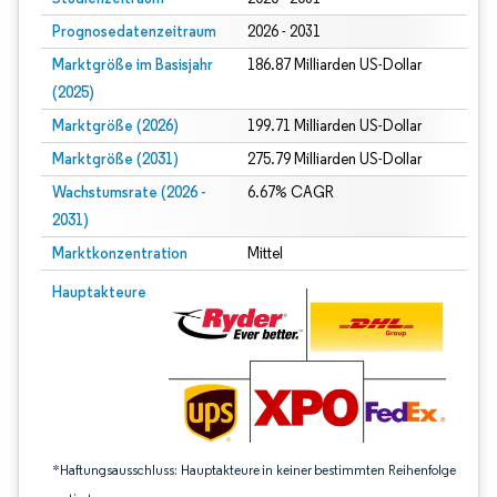
Prognosedatenzeitraum
2026 - 2031
Marktgröße im Basisjahr
186.87 Milliarden US-Dollar
(2025)
Marktgröße (2026)
199.71 Milliarden US-Dollar
Marktgröße (2031)
275.79 Milliarden US-Dollar
Wachstumsrate (2026 -
6.67% CAGR
2031)
Marktkonzentration
Mittel
Bild © Mordor Intelligence. Wiederverwendung erfordert Namensnennung gem
Hauptakteure
*Haftungsausschluss: Hauptakteure in keiner bestimmten Reihenfolge