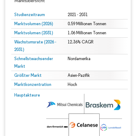
Marktübersicht
Studienzeitraum
2021 - 2031
Marktvolumen (2026)
0.59 Millionen Tonnen
Marktvolumen (2031)
1.06 Millionen Tonnen
Wachstumsrate (2026 -
12.36% CAGR
2031)
Schnellstwachsender
Nordamerika
Markt
Größter Markt
Asien-Pazifik
Marktkonzentration
Hoch
Bild © Mordor Intelligence. Wiederverwendung erfordert Namensnennung gem
Hauptakteure