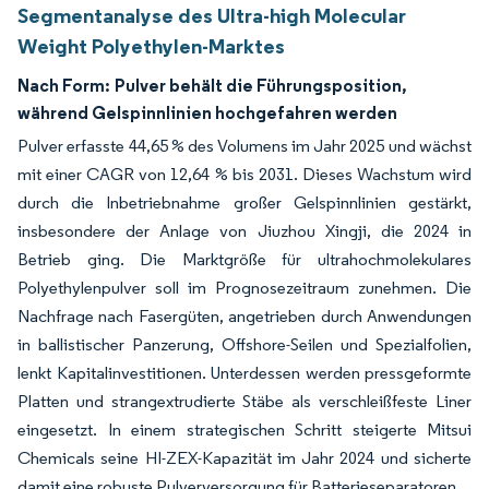
Segmentanalyse des Ultra-high Molecular
Weight Polyethylen-Marktes
Nach Form:
Pulver behält die Führungsposition,
während Gelspinnlinien hochgefahren werden
Pulver erfasste 44,65 % des Volumens im Jahr 2025 und wächst
mit einer CAGR von 12,64 % bis 2031. Dieses Wachstum wird
durch die Inbetriebnahme großer Gelspinnlinien gestärkt,
insbesondere der Anlage von Jiuzhou Xingji, die 2024 in
Betrieb ging. Die Marktgröße für ultrahochmolekulares
Polyethylenpulver soll im Prognosezeitraum zunehmen. Die
Nachfrage nach Fasergüten, angetrieben durch Anwendungen
in ballistischer Panzerung, Offshore-Seilen und Spezialfolien,
lenkt Kapitalinvestitionen. Unterdessen werden pressgeformte
Platten und strangextrudierte Stäbe als verschleißfeste Liner
eingesetzt. In einem strategischen Schritt steigerte Mitsui
Chemicals seine HI-ZEX-Kapazität im Jahr 2024 und sicherte
damit eine robuste Pulverversorgung für Batterieseparatoren.