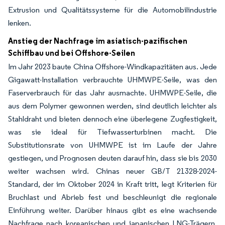
Extrusion und Qualitätssysteme für die Automobilindustrie
lenken.
Anstieg der Nachfrage im asiatisch-pazifischen
Schiffbau und bei Offshore-Seilen
Im Jahr 2023 baute China Offshore-Windkapazitäten aus. Jede
Gigawatt-Installation verbrauchte UHMWPE-Seile, was den
Faserverbrauch für das Jahr ausmachte. UHMWPE-Seile, die
aus dem Polymer gewonnen werden, sind deutlich leichter als
Stahldraht und bieten dennoch eine überlegene Zugfestigkeit,
was sie ideal für Tiefwasserturbinen macht. Die
Substitutionsrate von UHMWPE ist im Laufe der Jahre
gestiegen, und Prognosen deuten darauf hin, dass sie bis 2030
weiter wachsen wird. Chinas neuer GB/T 21328-2024-
Standard, der im Oktober 2024 in Kraft tritt, legt Kriterien für
Bruchlast und Abrieb fest und beschleunigt die regionale
Einführung weiter. Darüber hinaus gibt es eine wachsende
Nachfrage nach koreanischen und japanischen LNG-Trägern,