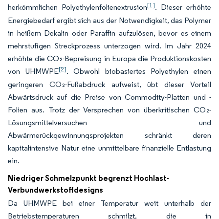
[1]
herkömmlichen Polyethylenfolienextrusion
. Dieser erhöhte
Energiebedarf ergibt sich aus der Notwendigkeit, das Polymer
in heißem Dekalin oder Paraffin aufzulösen, bevor es einem
mehrstufigen Streckprozess unterzogen wird. Im Jahr 2024
erhöhte die CO₂-Bepreisung in Europa die Produktionskosten
[2]
von UHMWPE
. Obwohl biobasiertes Polyethylen einen
geringeren CO₂-Fußabdruck aufweist, übt dieser Vorteil
Abwärtsdruck auf die Preise von Commodity-Platten und -
Folien aus. Trotz der Versprechen von überkritischen CO₂-
Lösungsmittelversuchen und
Abwärmerückgewinnungsprojekten schränkt deren
kapitalintensive Natur eine unmittelbare finanzielle Entlastung
ein.
Niedriger Schmelzpunkt begrenzt Hochlast-
Verbundwerkstoffdesigns
Da UHMWPE bei einer Temperatur weit unterhalb der
Betriebstemperaturen schmilzt, die in