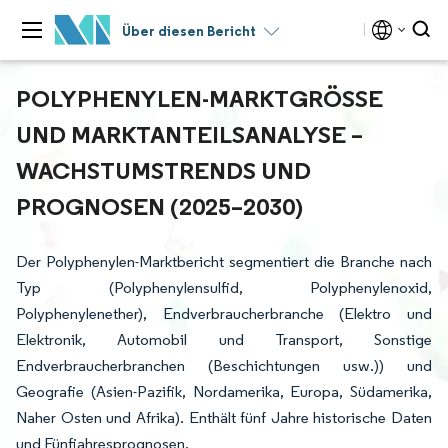
Über diesen Bericht
POLYPHENYLEN-MARKTGRÖSSE U
ND MARKTANTEILSANALYSE – W
ACHSTUMSTRENDS UND P
ROGNOSEN (2025–2030)
Der Polyphenylen-Marktbericht segmentiert die Branche nach
Typ (Polyphenylensulfid, Polyphenylenoxid,
Polyphenylenether), Endverbraucherbranche (Elektro und
Elektronik, Automobil und Transport, Sonstige
Endverbraucherbranchen (Beschichtungen usw.)) und
Geografie (Asien-Pazifik, Nordamerika, Europa, Südamerika,
Naher Osten und Afrika). Enthält fünf Jahre historische Daten
und Fünfjahresprognosen.