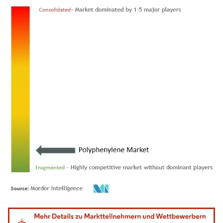
Bild © Mordor Intelligence. Wiederverwendung erfordert Namensnennung gemäß