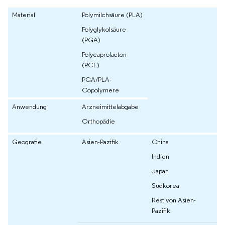
Material
Polymilchsäure (PLA)
Polyglykolsäure
(PGA)
Polycaprolacton
(PCL)
PGA/PLA-
Copolymere
Anwendung
Arzneimittelabgabe
Orthopädie
Geografie
Asien-Pazifik
China
Indien
Japan
Südkorea
Rest von Asien-
Pazifik