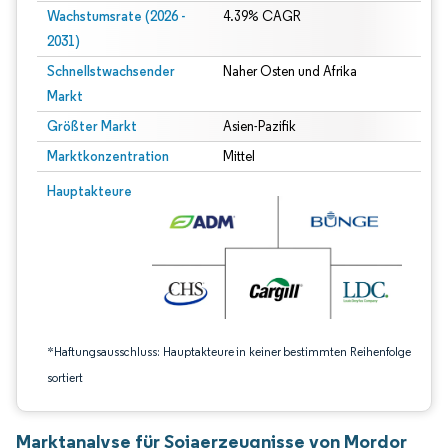
Wachstumsrate (2026 -
4.39% CAGR
2031)
Schnellstwachsender
Naher Osten und Afrika
Markt
Größter Markt
Asien-Pazifik
Marktkonzentration
Mittel
Bild © Mordor Intelligence. Wiederverwendung erfordert Namensnennung gem
Hauptakteure
*Haftungsausschluss: Hauptakteure in keiner bestimmten Reihenfolge
sortiert
Marktanalyse für Sojaerzeugnisse von Mordor