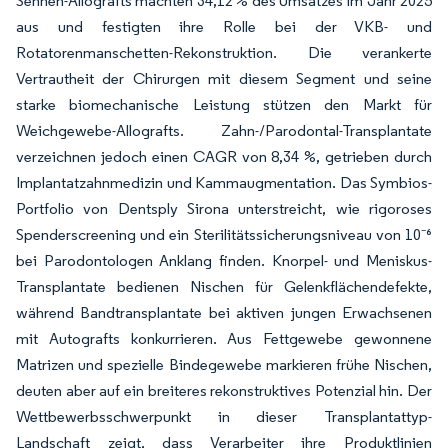
Sehnen-Allografts machten 34,12 % des Umsatzes im Jahr 2025
aus und festigten ihre Rolle bei der VKB- und
Rotatorenmanschetten-Rekonstruktion. Die verankerte
Vertrautheit der Chirurgen mit diesem Segment und seine
starke biomechanische Leistung stützen den Markt für
Weichgewebe-Allografts. Zahn-/Parodontal-Transplantate
verzeichnen jedoch einen CAGR von 8,34 %, getrieben durch
Implantatzahnmedizin und Kammaugmentation. Das Symbios-
Portfolio von Dentsply Sirona unterstreicht, wie rigoroses
Spenderscreening und ein Sterilitätssicherungsniveau von 10⁻⁶
bei Parodontologen Anklang finden. Knorpel- und Meniskus-
Transplantate bedienen Nischen für Gelenkflächendefekte,
während Bandtransplantate bei aktiven jungen Erwachsenen
mit Autografts konkurrieren. Aus Fettgewebe gewonnene
Matrizen und spezielle Bindegewebe markieren frühe Nischen,
deuten aber auf ein breiteres rekonstruktives Potenzial hin. Der
Wettbewerbsschwerpunkt in dieser Transplantattyp-
Landschaft zeigt, dass Verarbeiter ihre Produktlinien