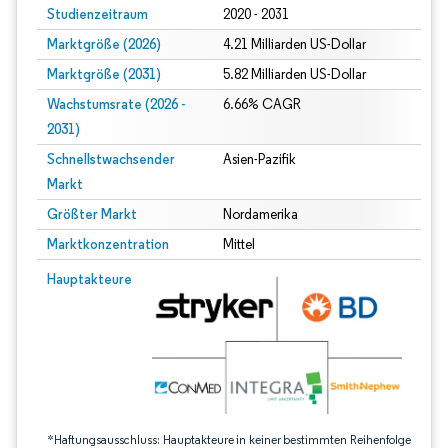
Studienzeitraum
2020 - 2031
Marktgröße (2026)
4.21 Milliarden US-Dollar
Marktgröße (2031)
5.82 Milliarden US-Dollar
Wachstumsrate (2026 -
6.66% CAGR
2031)
Schnellstwachsender
Asien-Pazifik
Markt
Größter Markt
Nordamerika
Marktkonzentration
Mittel
Bild © Mordor Intelligence. Wiederverwendung erfordert Namensnennung gem
Hauptakteure
*Haftungsausschluss: Hauptakteure in keiner bestimmten Reihenfolge