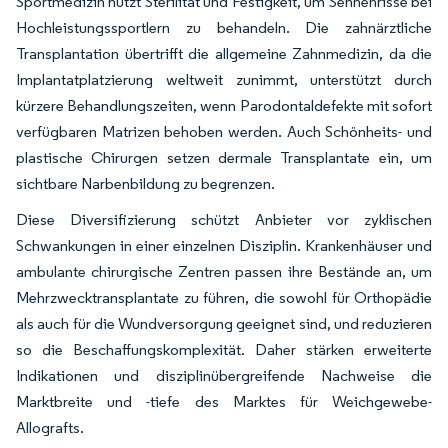
Sportmedizin nutzt Sterilität und Festigkeit, um Sehnenrisse bei
Hochleistungssportlern zu behandeln. Die zahnärztliche
Transplantation übertrifft die allgemeine Zahnmedizin, da die
Implantatplatzierung weltweit zunimmt, unterstützt durch
kürzere Behandlungszeiten, wenn Parodontaldefekte mit sofort
verfügbaren Matrizen behoben werden. Auch Schönheits- und
plastische Chirurgen setzen dermale Transplantate ein, um
sichtbare Narbenbildung zu begrenzen.
Diese Diversifizierung schützt Anbieter vor zyklischen
Schwankungen in einer einzelnen Disziplin. Krankenhäuser und
ambulante chirurgische Zentren passen ihre Bestände an, um
Mehrzwecktransplantate zu führen, die sowohl für Orthopädie
als auch für die Wundversorgung geeignet sind, und reduzieren
so die Beschaffungskomplexität. Daher stärken erweiterte
Indikationen und disziplinübergreifende Nachweise die
Marktbreite und -tiefe des Marktes für Weichgewebe-
Allografts.