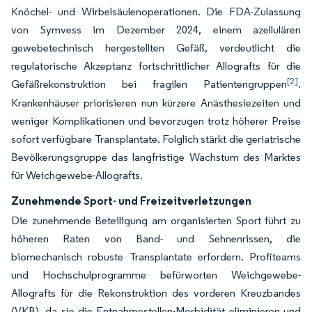
Knöchel- und Wirbelsäulenoperationen. Die FDA-Zulassung
von Symvess im Dezember 2024, einem azellulären
gewebetechnisch hergestellten Gefäß, verdeutlicht die
regulatorische Akzeptanz fortschrittlicher Allografts für die
[2]
Gefäßrekonstruktion bei fragilen Patientengruppen
.
Krankenhäuser priorisieren nun kürzere Anästhesiezeiten und
weniger Komplikationen und bevorzugen trotz höherer Preise
sofort verfügbare Transplantate. Folglich stärkt die geriatrische
Bevölkerungsgruppe das langfristige Wachstum des Marktes
für Weichgewebe-Allografts.
Zunehmende Sport- und Freizeitverletzungen
Die zunehmende Beteiligung am organisierten Sport führt zu
höheren Raten von Band- und Sehnenrissen, die
biomechanisch robuste Transplantate erfordern. Profiteams
und Hochschulprogramme befürworten Weichgewebe-
Allografts für die Rekonstruktion des vorderen Kreuzbandes
(VKB), da sie die Entnahmestellen-Morbidität eliminieren und