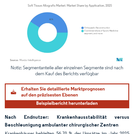
Bild © Mordor Intelligence. Wiederverwendung erfordert Namensnennung gemäß
Nach Endnutzer: Krankenhausstabilität versus
Beschleunigung ambulanter chirurgischer Zentren
Krankenhäuser behielten 56,70 % der Umsätze im Jahr 2025