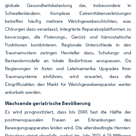
globale Gesundheitsbelastung dar, insbesondere in
Schwellenländern. Komplexe Extremitätenverletzungen
betreffen häufig mehrere Weichgewebeschichten, was
Chirurgen dazu veranlasst, integrierte Reparaturplattformen zu
bevorzugen, die Fixierungs-, Gerüst- und hämostatische
Funktionen kombinieren. Regionale Unterschiede in den
Traumamustern zwingen Hersteller dazu, Schulungs- und
Bestandsmodelle an lokale Bedürfnisse anzupassen. Da
Regierungen in Asien und Lateinamerika Upgrades ihrer
Traumasysteme einführen, wird erwartet, dass die
Eingriffszahlen den Markt für Weichgewebereparatur weiter
ankurbeln werden.
Wachsende geriatrische Bevölkerung
Es wird prognostiziert, dass bis 2045 fast die Hälfte der
postmenopausalen Frauen an Erkrankungen des
Bewegungsapparates leiden wird. Die altersbedingte Hernien-
Prävalenz steigt ebenfalls, wobei im Jahr 2021 6,75 Millionen