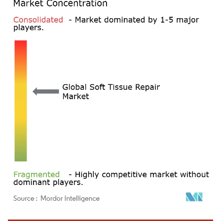
Bild © Mordor Intelligence. Wiederverwendung erfordert Namensnennung gemäß