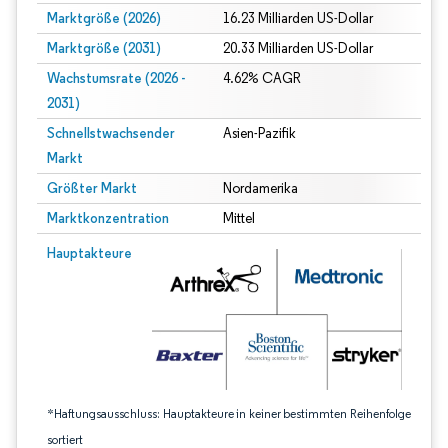
Marktgröße (2026)
16.23 Milliarden US-Dollar
Marktgröße (2031)
20.33 Milliarden US-Dollar
Wachstumsrate (2026 -
4.62% CAGR
2031)
Schnellstwachsender
Asien-Pazifik
Markt
Größter Markt
Nordamerika
Marktkonzentration
Mittel
Bild © Mordor Intelligence. Wiederverwendung erfordert Namensnennung gem
Hauptakteure
*Haftungsausschluss: Hauptakteure in keiner bestimmten Reihenfolge
sortiert