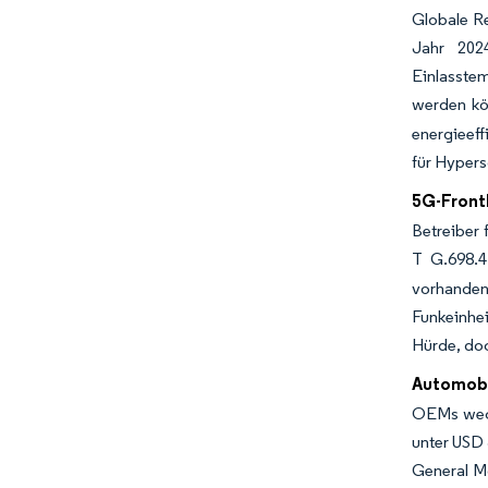
Globale R
Jahr 202
Einlasstem
werden kö
energieeff
für Hypers
5G-Front
Betreiber 
T G.698.4
vorhanden
Funkeinhei
Hürde, doc
Automobi
OEMs wech
unter USD 
General Mo