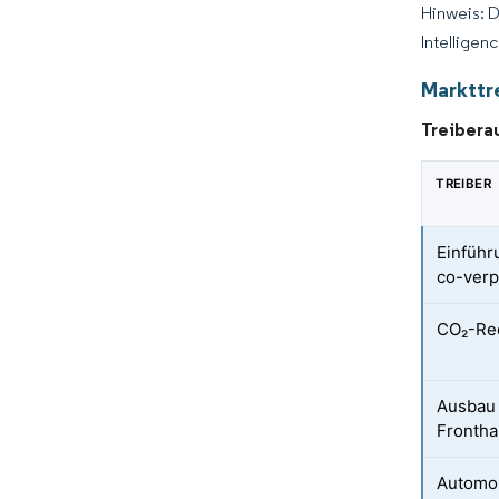
Hinweis: 
Intelligen
Markttr
Treibera
TREIBER
Einführ
co-verp
CO₂-Re
Ausbau
Frontha
Automo