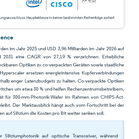
ungsausschluss: Hauptakteure in keiner bestimmten Reihenfolge sortiert
gence
arden im Jahr 2025 und USD 3,96 Milliarden im Jahr 2026 auf
d 2031 eine CAGR von 27,19 % verzeichnen. Erhebliche
ckbaren Optiken zu co-verpackten Geräten sowie staatliche
. Hyperscaler ersetzen energieintensive Kupferverbindungen
halb enger Latenzbudgets zu halten. Co-verpackte Optiken
Switches um etwa 30 % und helfen Rechenzentrumsbetreibern,
zität für 300-mm-Photonik-Wafer im Rahmen von CHIPS-Act-
eibt. Der Marktausblick hängt auch vom Fortschritt bei der
n auf Silizium die Kosten pro Bit weiter senken soll.
 Siliziumphotonik auf optische Transceiver, während