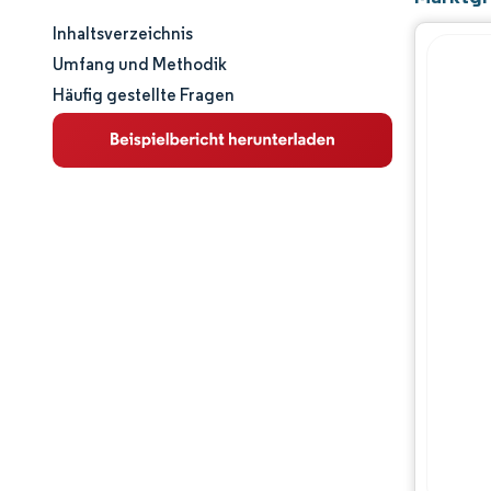
Inhaltsverzeichnis
Marktgröße und -anteil
Umfang und Methodik
Häufig gestellte Fragen
Marktanalyse
Trends und Einblicke
Segmentanalyse
Geografische Analyse
Wettbewerbslandschaft
Hauptakteure
Branchenentwicklungen