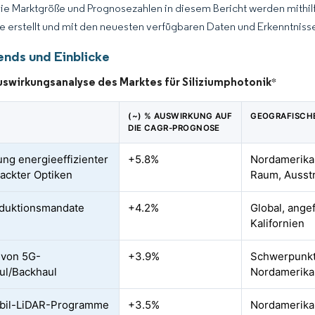
Die Marktgröße und Prognosezahlen in diesem Bericht werden mithi
ce erstellt und mit den neuesten verfügbaren Daten und Erkenntnisse
ends und Einblicke
uswirkungsanalyse des Marktes für Siliziumphotonik
*
(~) % AUSWIRKUNG AUF
GEOGRAFISCH
DIE CAGR-PROGNOSE
ung energieeffizienter
+5.8%
Nordamerika 
ackter Optiken
Raum, Ausstr
duktionsmandate
+4.2%
Global, ange
Kalifornien
 von 5G-
+3.9%
Schwerpunkt 
ul/Backhaul
Nordamerika
bil-LiDAR-Programme
+3.5%
Nordamerika 