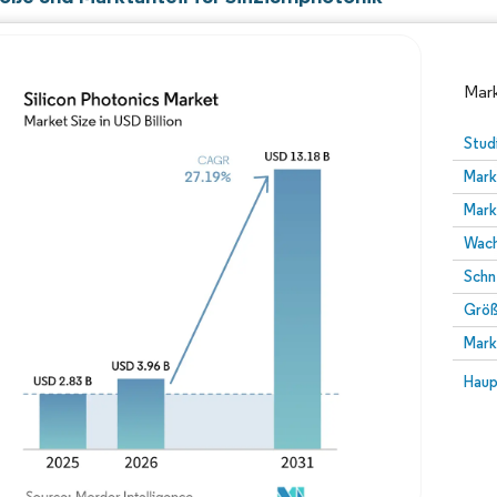
Mark
Stud
Mark
Mark
Wach
Schn
Größ
Bild © Mordor Intelligence. Wiederverwendung erfor
Mark
Bild 
Haup