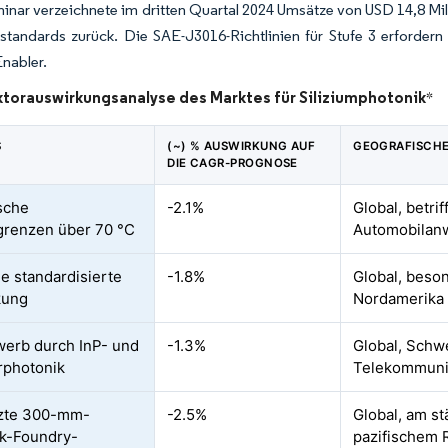
minar verzeichnete im dritten Quartal 2024 Umsätze von USD 14,8 Mil
tandards zurück. Die SAE-J3016-Richtlinien für Stufe 3 erfordern 
Enabler.
orauswirkungsanalyse des Marktes für Siliziumphotonik
*
S
(~) % AUSWIRKUNG AUF
GEOGRAFISCHE
DIE CAGR-PROGNOSE
sche
-2.1%
Global, betri
renzen über 70 °C
Automobila
e standardisierte
-1.8%
Global, beso
kung
Nordamerika
erb durch InP- und
-1.3%
Global, Schw
rphotonik
Telekommunik
zte 300-mm-
-2.5%
Global, am st
k-Foundry-
pazifischem