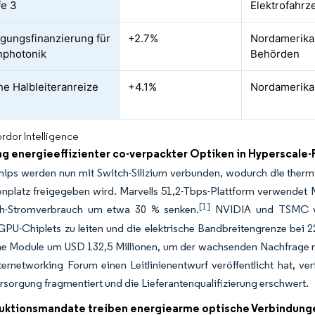
fe 3
Elektrofahrz
igungsfinanzierung für
+2.7%
Nordamerika
nphotonik
Behörden
che Halbleiteranreize
+4.1%
Nordamerika,
rdor Intelligence
ng energieeffizienter co-verpackter Optiken in Hyperscale
ips werden nun mit Switch-Silizium verbunden, wodurch die thermis
enplatz freigegeben wird. Marvells 51,2-Tbps-Plattform verwendet 
[1]
h-Stromverbrauch um etwa 30 % senken.
NVIDIA und TSMC verw
PU-Chiplets zu leiten und die elektrische Bandbreitengrenze bei 2
che Module um USD 132,5 Millionen, um der wachsenden Nachfrage 
ternetworking Forum einen Leitlinienentwurf veröffentlicht hat, ve
rsorgung fragmentiert und die Lieferantenqualifizierung erschwert.
ktionsmandate treiben energiearme optische Verbindung