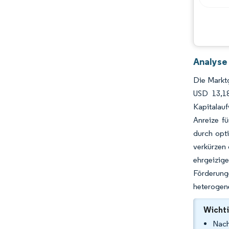
Analyse
Die Marktg
USD 13,1
Kapitalau
Anreize f
durch opt
verkürzen
ehrgeizig
Förderunge
heterogene
Wichti
Nach