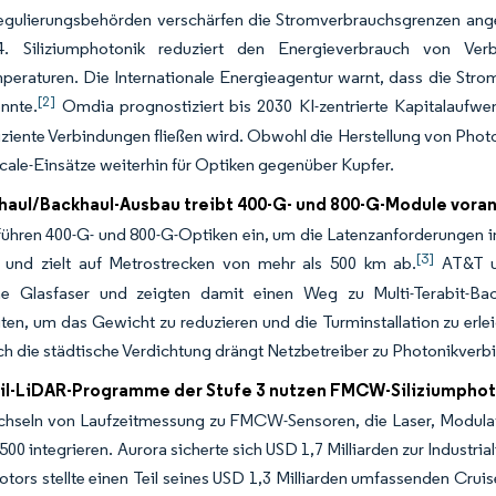
egulierungsbehörden verschärfen die Stromverbrauchsgrenzen ang
4. Siliziumphotonik reduziert den Energieverbrauch von Ve
peraturen. Die Internationale Energieagentur warnt, dass die Str
[2]
nnte.
Omdia prognostiziert bis 2030 KI-zentrierte Kapitalaufwe
iziente Verbindungen fließen wird. Obwohl die Herstellung von Phot
cale-Einsätze weiterhin für Optiken gegenüber Kupfer.
haul/Backhaul-Ausbau treibt 400-G- und 800-G-Module vora
führen 400-G- und 800-G-Optiken ein, um die Latenzanforderungen im
[3]
 und zielt auf Metrostrecken von mehr als 500 km ab.
AT&T un
e Glasfaser und zeigten damit einen Weg zu Multi-Terabit-Bac
ten, um das Gewicht zu reduzieren und die Turminstallation zu erlei
h die städtische Verdichtung drängt Netzbetreiber zu Photonikverb
l-LiDAR-Programme der Stufe 3 nutzen FMCW-Siliziumphot
seln von Laufzeitmessung zu FMCW-Sensoren, die Laser, Modulator
500 integrieren. Aurora sicherte sich USD 1,7 Milliarden zur Indus
tors stellte einen Teil seines USD 1,3 Milliarden umfassenden Cru