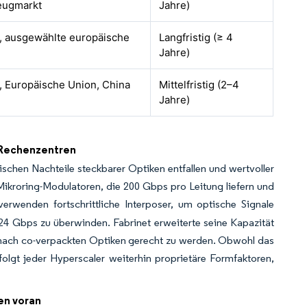
eugmarkt
Jahre)
, ausgewählte europäische
Langfristig (≥ 4
Jahre)
 Europäische Union, China
Mittelfristig (2–4
Jahre)
-Rechenzentren
chen Nachteile steckbarer Optiken entfallen und wertvoller
Mikroring-Modulatoren, die 200 Gbps pro Leitung liefern und
enden fortschrittliche Interposer, um optische Signale
24 Gbps zu überwinden. Fabrinet erweiterte seine Kapazität
nach co-verpackten Optiken gerecht zu werden. Obwohl das
rfolgt jeder Hyperscaler weiterhin proprietäre Formfaktoren,
en voran