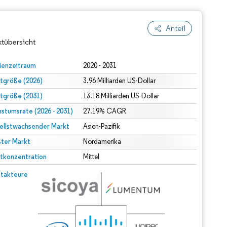
Anteil
tübersicht
ienzeitraum
2020 - 2031
tgröße (2026)
3.96 Milliarden US-Dollar
tgröße (2031)
13.18 Milliarden US-Dollar
stumsrate (2026 - 2031)
27.19% CAGR
ellstwachsender Markt
Asien-Pazifik
ter Markt
Nordamerika
dert Namensnennung gemäß CC BY 4.0.
tkonzentration
Mittel
© Mordor Intelligence. Wiederverwendung erfordert Namensnennung gemäß CC BY 4.0.
takteure