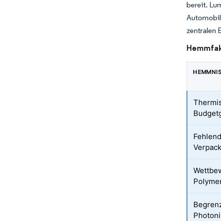
bereit. Lu
Automobils
zentralen 
Hemmfakt
HEMMNI
Thermi
Budgetg
Fehlend
Verpac
Wettbew
Polyme
Begren
Photoni