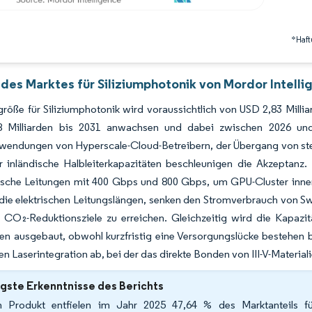
*Haft
 des Marktes für Siliziumphotonik von Mordor Intelli
röße für Siliziumphotonik wird voraussichtlich von USD 2,83 Milli
8 Milliarden bis 2031 anwachsen und dabei zwischen 2026 un
fwendungen von Hyperscale-Cloud-Betreibern, der Übergang von ste
ür inländische Halbleiterkapazitäten beschleunigen die Akzeptanz
ische Leitungen mit 400 Gbps und 800 Gbps, um GPU-Cluster inner
 die elektrischen Leitungslängen, senken den Stromverbrauch von 
e CO₂-Reduktionsziele zu erreichen. Gleichzeitig wird die Kapa
n ausgebaut, obwohl kurzfristig eine Versorgungslücke bestehen bl
n Laserintegration ab, bei der das direkte Bonden von III-V-Materialie
gste Erkenntnisse des Berichts
 Produkt entfielen im Jahr 2025 47,64 % des Marktanteils für