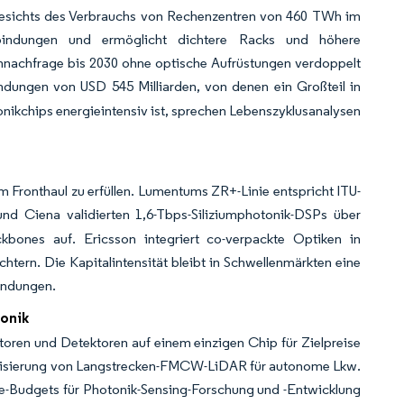
esichts des Verbrauchs von Rechenzentren von 460 TWh im
rbindungen und ermöglicht dichtere Racks und höhere
omnachfrage bis 2030 ohne optische Aufrüstungen verdoppelt
ndungen von USD 545 Milliarden, von denen ein Großteil in
onikchips energieintensiv ist, sprechen Lebenszyklusanalysen
n
 Fronthaul zu erfüllen. Lumentums ZR+-Linie entspricht ITU-
d Ciena validierten 1,6-Tbps-Siliziumphotonik-DSPs über
kbones auf. Ericsson integriert co-verpackte Optiken in
chtern. Die Kapitalintensität bleibt in Schwellenmärkten eine
indungen.
onik
en und Detektoren auf einem einzigen Chip für Zielpreise
trialisierung von Langstrecken-FMCW-LiDAR für autonome Lkw.
ise-Budgets für Photonik-Sensing-Forschung und -Entwicklung