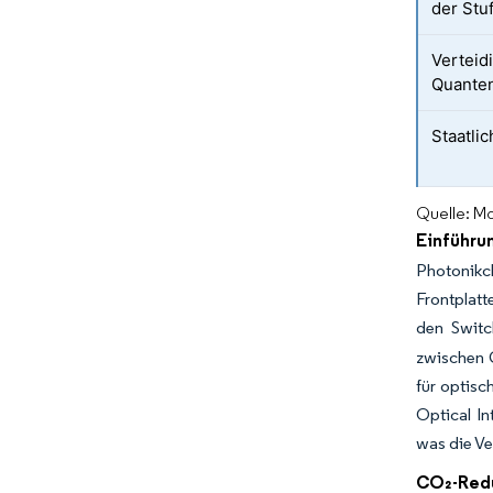
der Stu
Verteid
Quante
Staatli
Quelle: Mo
Einführu
Photonikch
Frontplatt
den Switc
zwischen G
für optis
Optical In
was die Ve
CO₂-Redu