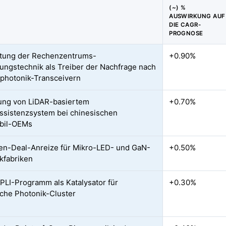
(~) %
AUSWIRKUNG AUF
DIE CAGR-
PROGNOSE
tung der Rechenzentrums-
+0.90%
ungstechnik als Treiber der Nachfrage nach
mphotonik-Transceivern
ung von LiDAR-basiertem
+0.70%
ssistenzsystem bei chinesischen
bil-OEMs
n-Deal-Anreize für Mikro-LED- und GaN-
+0.50%
kfabriken
 PLI-Programm als Katalysator für
+0.30%
sche Photonik-Cluster