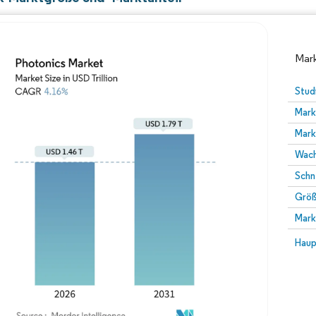
Mark
Stud
Mark
Mark
Wach
Schn
Größ
Bild © Mordor Intelligence. Wiederverwendung erfor
Mark
Bild 
Haup