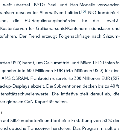
 weit übertraf. BYDs Seal- und Han-Modelle verwenden
[3]
isch gescannter Alternativen halbiert.
NIO kombiniert
assung, die EU-Regulierungsbehörden für die Level-3-
 Kostenkurven für Galliumarsenid-Kantenemissionslaser und
zuführen. Der Trend erzeugt Folgenachfrage nach Silizium-
arden USD) bereit, um Galliumnitrid- und Mikro-LED-Linien in
 genehmigte 500 Millionen EUR (545 Millionen USD) für eine
d AMS OSRAM. Frankreich reservierte 300 Millionen EUR (327
ead-up-Displays abzielt. Die Subventionen decken bis zu 40 %
tensitätsschwellenwerte. Die Initiative zielt darauf ab, die
der globalen GaN-Kapazität halten.
er
auf Siliziumphotonik und bot eine Erstattung von 50 % der
e und optische Transceiver herstellen. Das Programm zielt bis