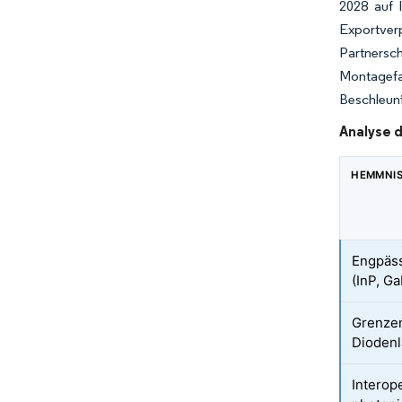
2028 auf 
Exportver
Partnersch
Montagefab
Beschleuni
Analyse 
HEMMNI
Engpäss
(InP, G
Grenze
Diodenl
Interop