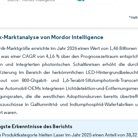
*Haft
k-Marktanalyse von Mordor Intelligence
ik-Marktgröße erreichte im Jahr 2026 einen Wert von 1,46 Billionen 
 was einer CAGR von 4,16 % über den Prognosezeitraum entspricht. 
en und integrierten photonischen Schaltkreisen erhöht die durch
zierung im Bereich der herkömmlichen LED-Hintergrundbeleuch
lout von 800-Gigabit- und 1,6-Terabit-Siliziumphotonik-Transce
he Automobil-OEMs integrieren Lichtdetektion-und-Entfernungsmess
gungsraten, die die westlichen Adoptionskurven bereits übertref
nszuschüsse in Galliumnitrid- und Indiumphosphid-Waferfabriken un
rt waren.
gste Erkenntnisse des Berichts
 Produktkategorie hielten Laser im Jahr 2025 einen Anteil von 38,