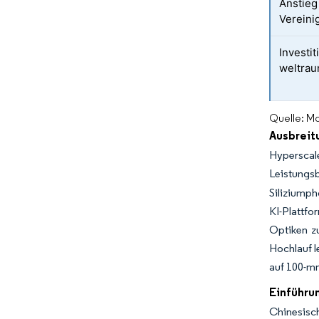
Anstieg
Vereini
Investi
weltrau
Quelle: Mo
Ausbreit
Hyperscal
Leistungsb
Siliziumph
KI-Plattfo
Optiken z
Hochlauf l
auf 100-mm
Einführu
Chinesis