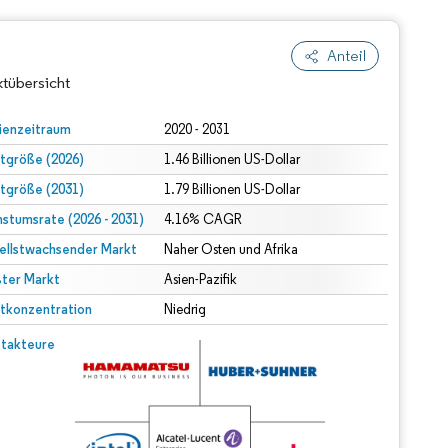
Anteil
tübersicht
ienzeitraum
2020 - 2031
tgröße (2026)
1.46 Billionen US-Dollar
tgröße (2031)
1.79 Billionen US-Dollar
stumsrate (2026 - 2031)
4.16% CAGR
ellstwachsender Markt
Naher Osten und Afrika
ter Markt
Asien-Pazifik
dert Namensnennung gemäß CC BY 4.0.
tkonzentration
Niedrig
© Mordor Intelligence. Wiederverwendung erfordert Namensnennung gemäß CC BY 4.0.
takteure