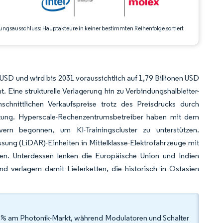
ungsausschluss: Hauptakteure in keiner bestimmten Reihenfolge sortiert
USD und wird bis 2031 voraussichtlich auf 1,79 Billionen USD
Eine strukturelle Verlagerung hin zu Verbindungshalbleiter-
schnittlichen Verkaufspreise trotz des Preisdrucks durch
tung. Hyperscale-Rechenzentrumsbetreiber haben mit dem
ivern begonnen, um KI-Trainingscluster zu unterstützen.
ung (LiDAR)-Einheiten in Mittelklasse-Elektrofahrzeuge mit
fen. Unterdessen lenken die Europäische Union und Indien
d verlagern damit Lieferketten, die historisch in Ostasien
32 % am Photonik-Markt, während Modulatoren und Schalter