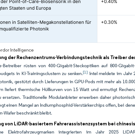
 der Point-of-Care-Biosensorik in den
+0.40%
gten Staaten und Europa
tionen in Satelliten-Megakonstellationen für
+0.30%
mqualifizierte Photonik
rdor Intelligence
ung der Rechenzentrums-Verbindungstechnik als Treiber der
e-Betreiber rüsten von 400-Gigabit-Steckoptiken auf 800-Gigabi
[1]
udgets in KI-Trainingsclustern zu senken.
Intel meldete im Jahr
otonik, gestützt durch Lieferungen in GPU-Pods mit mehr als 10.000
rm liefert thermische Hüllkurven von 15 Watt und ermutigt Rechen
u ersetzen. Traditionelle Modulanbieter erwerben daher photonisc
egt einen Mangel an Indiumphosphid-Verstärkerchips offen, bei dene
-Wafer beschränkt bleibt.
ng von LiDAR-basiertem Fahrerassistenzsystem bei chines
che Elektrofahrzeugmarken integrierten im Jahr 2025 LiDAR