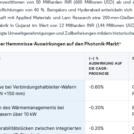
Investitionen von 50 Milliarden INR (600 Millionen USD) ab und
pflichtungen von 40 %. Bengaluru und Hyderabad entwickeln sich z
aft mit Applied Materials und Lam Research eine 200-mm-Gießerei e
rik in Gujarat im Wert von 12 Milliarden INR (144 Millionen USD) 
gte Umweltgenehmigungen und Zollbefreiungen mildern historische H
der Hemmnisse-Auswirkungen auf den Photonik-Markt
*
S
(~) %
AUSWIRKUNG AUF
DIE CAGR-
PROGNOSE
e bei Verbindungshalbleiter-Wafern
-0.60%
aN <150 mm)
n des Wärmemanagements bei
-0.30%
asern über 10 kW
erabilitätslücken zwischen integrierten
-0.20%