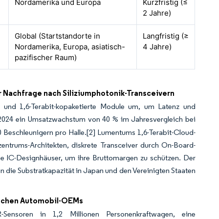
Nordamerika und Europa
Kurzfristig (≤
2 Jahre)
Global (Startstandorte in
Langfristig (≥
Nordamerika, Europa, asiatisch-
4 Jahre)
pazifischer Raum)
 Nachfrage nach Siliziumphotonik-Transceivern
t- und 1,6-Terabit-kopaketierte Module um, um Latenz und
 2024 ein Umsatzwachstum von 40 % im Jahresvergleich bei
 Beschleunigern pro Halle.
[2]
Lumentums 1,6-Terabit-Cloud-
zentrums-Architekten, diskrete Transceiver durch On-Board-
he IC-Designhäuser, um ihre Bruttomargen zu schützen. Der
n die Substratkapazität in Japan und den Vereinigten Staaten
ischen Automobil-OEMs
-Sensoren in 1,2 Millionen Personenkraftwagen, eine