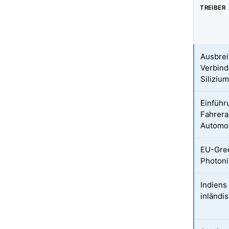
TREIBER
Ausbrei
Verbind
Siliziu
Einführ
Fahrera
Automo
EU-Gree
Photoni
Indiens
inländi