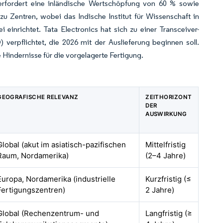
 erfordert eine inländische Wertschöpfung von 60 % sowie
u Zentren, wobei das Indische Institut für Wissenschaft in
inrichtet. Tata Electronics hat sich zu einer Transceiver-
verpflichtet, die 2026 mit der Auslieferung beginnen soll.
indernisse für die vorgelagerte Fertigung.
GEOGRAFISCHE RELEVANZ
ZEITHORIZONT
DER
AUSWIRKUNG
Global (akut im asiatisch-pazifischen
Mittelfristig
Raum, Nordamerika)
(2–4 Jahre)
Europa, Nordamerika (industrielle
Kurzfristig (≤
Fertigungszentren)
2 Jahre)
Global (Rechenzentrum- und
Langfristig (≥