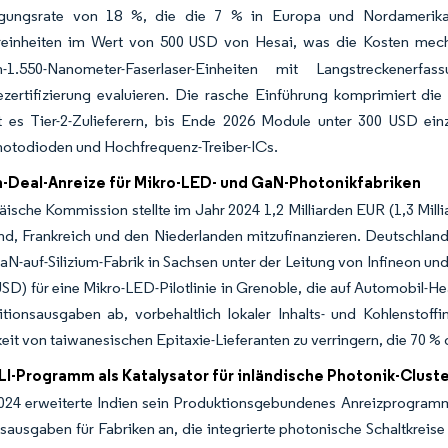
ngungsrate von 18 %, die die 7 % in Europa und Nordamerika
reinheiten im Wert von 500 USD von Hesai, was die Kosten mechan
n-1.550-Nanometer-Faserlaser-Einheiten mit Langstreckenerf
zertifizierung evaluieren. Die rasche Einführung komprimiert die
t es Tier-2-Zulieferern, bis Ende 2026 Module unter 300 USD ein
otodioden und Hochfrequenz-Treiber-ICs.
-Deal-Anreize für Mikro-LED- und GaN-Photonikfabriken
ische Kommission stellte im Jahr 2024 1,2 Milliarden EUR (1,3 Milli
d, Frankreich und den Niederlanden mitzufinanzieren. Deutschland
-auf-Silizium-Fabrik in Sachsen unter der Leitung von Infineon un
USD) für eine Mikro-LED-Pilotlinie in Grenoble, die auf Automobil-H
itionsausgaben ab, vorbehaltlich lokaler Inhalts- und Kohlenstoffin
it von taiwanesischen Epitaxie-Lieferanten zu verringern, die 70 % 
LI-Programm als Katalysator für inländische Photonik-Clust
024 erweiterte Indien sein Produktionsgebundenes Anreizprogramm 
nsausgaben für Fabriken an, die integrierte photonische Schaltkreis