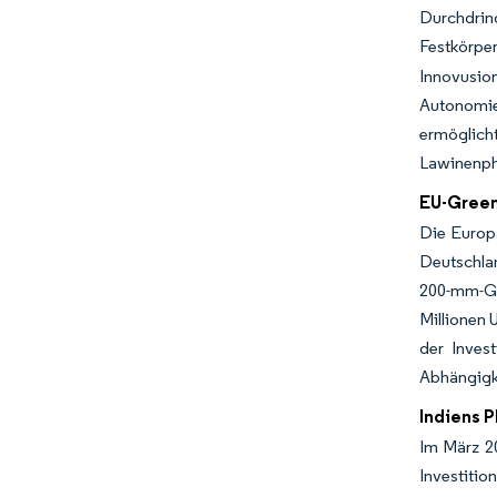
Durchdri
Festkörpe
Innovusio
Autonomie
ermöglich
Lawinenph
EU-Green
Die Europä
Deutschlan
200-mm-GaN
Millionen 
der Invest
Abhängigke
Indiens P
Im März 2
Investitio