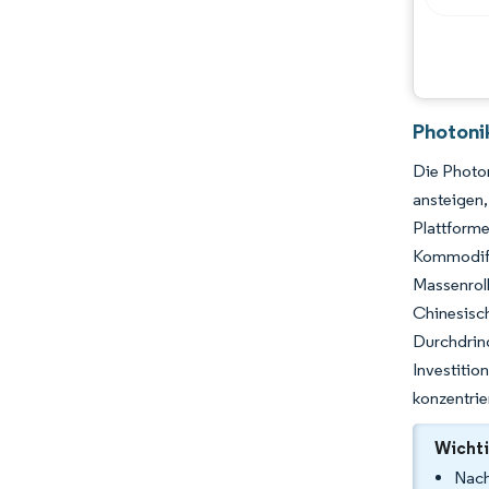
Photoni
Die Photon
ansteigen,
Plattform
Kommodifi
Massenrol
Chinesisc
Durchdrin
Investitio
konzentrie
Wichti
Nach