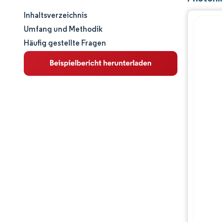
Inhaltsverzeichnis
Marktgröße und -anteil
Umfang und Methodik
Häufig gestellte Fragen
Marktanalyse
Trends und Einblicke
Segmentanalyse
Geografische Analyse
Wettbewerbslandschaft
Hauptakteure
Branchenentwicklungen