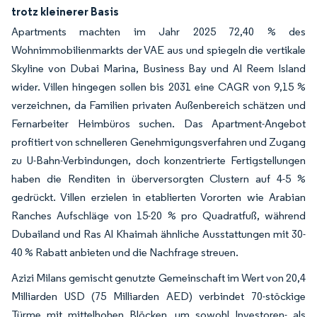
trotz kleinerer Basis
Apartments machten im Jahr 2025 72,40 % des
Wohnimmobilienmarkts der VAE aus und spiegeln die vertikale
Skyline von Dubai Marina, Business Bay und Al Reem Island
wider. Villen hingegen sollen bis 2031 eine CAGR von 9,15 %
verzeichnen, da Familien privaten Außenbereich schätzen und
Fernarbeiter Heimbüros suchen. Das Apartment-Angebot
profitiert von schnelleren Genehmigungsverfahren und Zugang
zu U-Bahn-Verbindungen, doch konzentrierte Fertigstellungen
haben die Renditen in überversorgten Clustern auf 4-5 %
gedrückt. Villen erzielen in etablierten Vororten wie Arabian
Ranches Aufschläge von 15-20 % pro Quadratfuß, während
Dubailand und Ras Al Khaimah ähnliche Ausstattungen mit 30-
40 % Rabatt anbieten und die Nachfrage streuen.
Azizi Milans gemischt genutzte Gemeinschaft im Wert von 20,4
Milliarden USD (75 Milliarden AED) verbindet 70-stöckige
Türme mit mittelhohen Blöcken, um sowohl Investoren- als