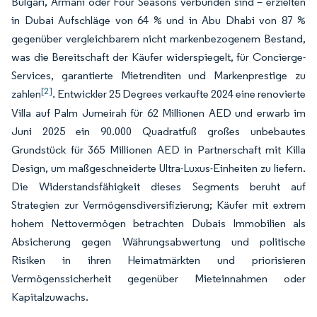
Bulgari, Armani oder Four Seasons verbunden sind – erzielten
in Dubai Aufschläge von 64 % und in Abu Dhabi von 87 %
gegenüber vergleichbarem nicht markenbezogenem Bestand,
was die Bereitschaft der Käufer widerspiegelt, für Concierge-
Services, garantierte Mietrenditen und Markenprestige zu
[2]
zahlen
. Entwickler 25 Degrees verkaufte 2024 eine renovierte
Villa auf Palm Jumeirah für 62 Millionen AED und erwarb im
Juni 2025 ein 90.000 Quadratfuß großes unbebautes
Grundstück für 365 Millionen AED in Partnerschaft mit Killa
Design, um maßgeschneiderte Ultra-Luxus-Einheiten zu liefern.
Die Widerstandsfähigkeit dieses Segments beruht auf
Strategien zur Vermögensdiversifizierung; Käufer mit extrem
hohem Nettovermögen betrachten Dubais Immobilien als
Absicherung gegen Währungsabwertung und politische
Risiken in ihren Heimatmärkten und priorisieren
Vermögenssicherheit gegenüber Mieteinnahmen oder
Kapitalzuwachs.