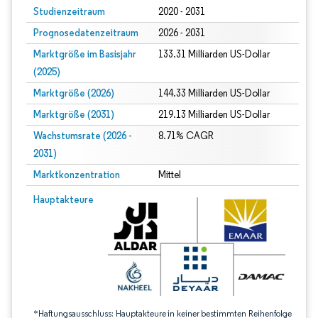
Studienzeitraum
2020 - 2031
Prognosedatenzeitraum
2026 - 2031
Marktgröße im Basisjahr
133.31 Milliarden US-Dollar
(2025)
Marktgröße (2026)
144.33 Milliarden US-Dollar
Marktgröße (2031)
219.13 Milliarden US-Dollar
Wachstumsrate (2026 -
8.71% CAGR
2031)
Marktkonzentration
Mittel
Bild © Mordor Intelligence. Wiederverwendung erfordert Namensnennung gem
Hauptakteure
*Haftungsausschluss: Hauptakteure in keiner bestimmten Reihenfolge