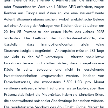
qualifizierende Käufe fehlte
. Rentnervisas, die Immobilien
oder Ersparnisse im Wert von 1 Million AED erfordern, zogen
Rentner aus Europa und Asien an, die eine steuereffiziente
Aufenthaltsgenehmigung suchen, wobei anekdotische Belege
auf einen Anstieg der Anfragen von Käufern über 55 Jahren um
20 bis 25 Prozent in der ersten Hälfte des Jahres 2025
hindeuten. Die Leitlinien der Bundessteuerbehörde, die
klarstellen, dass Immobilieneigentum allein keine
Steueransässigkeit begründet – Antragsteller müssen 183 Tage
pro Jahr in den VAE verbringen –, filterten spekulative
Investoren heraus und stellten sicher, dass visagebundene
Käufe in echte Belegung und nicht in leerstehende
Investitionseinheiten umgewandelt werden. Inhaber von
Fernarbeitsvisas, die mindestens 3.500 USD pro Monat
verdienen müssen, mieten häufig eher als zu kaufen, aber ihre
Präsenz stabilisiert die Mietmärkte, indem sie Einheiten füllen,
die sonst während saisonaler Abschwünge leer stehen würden.
Die regulatorische Sandbox des Abu Dhabi Global Market für