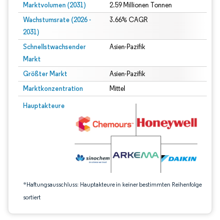
Marktvolumen (2031)
2.59 Millionen Tonnen
Wachstumsrate (2026 -
3.66% CAGR
2031)
Schnellstwachsender
Asien-Pazifik
Markt
Größter Markt
Asien-Pazifik
Marktkonzentration
Mittel
Bild © Mordor Intelligence. Wiederverwendung erfordert Namensnennung gem
Hauptakteure
*Haftungsausschluss: Hauptakteure in keiner bestimmten Reihenfolge
sortiert