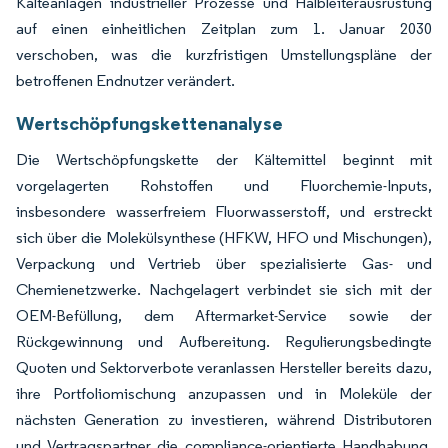
Kälteanlagen industrieller Prozesse und Halbleiterausrüstung
auf einen einheitlichen Zeitplan zum 1. Januar 2030
verschoben, was die kurzfristigen Umstellungspläne der
betroffenen Endnutzer verändert.
Wertschöpfungskettenanalyse
Die Wertschöpfungskette der Kältemittel beginnt mit
vorgelagerten Rohstoffen und Fluorchemie-Inputs,
insbesondere wasserfreiem Fluorwasserstoff, und erstreckt
sich über die Molekülsynthese (HFKW, HFO und Mischungen),
Verpackung und Vertrieb über spezialisierte Gas- und
Chemienetzwerke. Nachgelagert verbindet sie sich mit der
OEM-Befüllung, dem Aftermarket-Service sowie der
Rückgewinnung und Aufbereitung. Regulierungsbedingte
Quoten und Sektorverbote veranlassen Hersteller bereits dazu,
ihre Portfoliomischung anzupassen und in Moleküle der
nächsten Generation zu investieren, während Distributoren
und Vertragspartner die compliance-orientierte Handhabung,