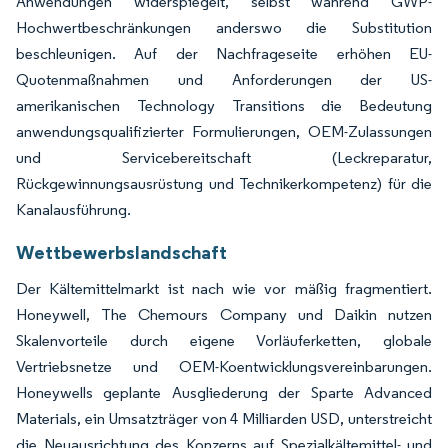
Anwendungen widerspiegelt, selbst während GWP-
Hochwertbeschränkungen anderswo die Substitution
beschleunigen. Auf der Nachfrageseite erhöhen EU-
Quotenmaßnahmen und Anforderungen der US-
amerikanischen Technology Transitions die Bedeutung
anwendungsqualifizierter Formulierungen, OEM-Zulassungen
und Servicebereitschaft (Leckreparatur,
Rückgewinnungsausrüstung und Technikerkompetenz) für die
Kanalausführung.
Wettbewerbslandschaft
Der Kältemittelmarkt ist nach wie vor mäßig fragmentiert.
Honeywell, The Chemours Company und Daikin nutzen
Skalenvorteile durch eigene Vorläuferketten, globale
Vertriebsnetze und OEM-Koentwicklungsvereinbarungen.
Honeywells geplante Ausgliederung der Sparte Advanced
Materials, ein Umsatzträger von 4 Milliarden USD, unterstreicht
die Neuausrichtung des Konzerns auf Spezialkältemittel- und