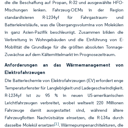
die die Beschaffung auf Propan, R-32 und ausgewählte HFO-
Mischungen lenken. Fahrzeug-OEMs in der Region
standardisieren R-1234yf für Fahrgastraum- und
Batteriekreisläufe, was die Übergangsvolumina von Molekülen
in ganz Asien-Pazifik beschleunigt. Zusammen bilden die
Verbreitung in Wohngebäuden und die Einführung von E-
Mobilität die Grundlage für die größten absoluten Tonnage-
Zuwächse auf dem Kältemittelmarkt im Prognosezeitraum.
Anforderungen an das Wärmemanagement von
Elektrofahrzeugen
Die Batteriechemie von Elektrofahrzeugen (EV) erfordert enge
Temperaturfenster für Langlebigkeit und Ladegeschwindigkeit.
R-1234yf ist zu 95 % in neuen US-amerikanischen
Leichtfahrzeugen verbreitet, wobei weltweit 220 Millionen
Fahrzeuge damit ausgestattet sind, während ältere
Fahrzeugflotten Nachrüstsätze einsetzen, die R-134a durch
[1]
dasselbe Molekül ersetzen
. Wärmepumpenarchitekturen, die