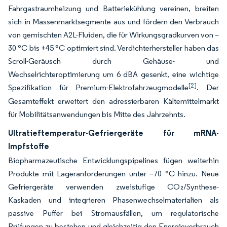
Fahrgastraumheizung und Batteriekühlung vereinen, breiten
sich in Massenmarktsegmente aus und fördern den Verbrauch
von gemischten A2L-Fluiden, die für Wirkungsgradkurven von –
30 °C bis +45 °C optimiert sind. Verdichterhersteller haben das
Scroll-Geräusch durch Gehäuse- und
Wechselrichteroptimierung um 6 dBA gesenkt, eine wichtige
[2]
Spezifikation für Premium-Elektrofahrzeugmodelle
. Der
Gesamteffekt erweitert den adressierbaren Kältemittelmarkt
für Mobilitätsanwendungen bis Mitte des Jahrzehnts.
Ultratieftemperatur-Gefriergeräte für mRNA-
Impfstoffe
Biopharmazeutische Entwicklungspipelines fügen weiterhin
Produkte mit Lageranforderungen unter –70 °C hinzu. Neue
Gefriergeräte verwenden zweistufige CO₂/Synthese-
Kaskaden und integrieren Phasenwechselmaterialien als
passive Puffer bei Stromausfällen, um regulatorische
Prüfungen zu bestehen und gleichzeitig den Energieverbrauch