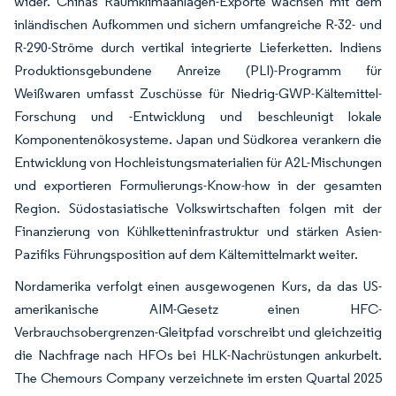
wider. Chinas Raumklimaanlagen-Exporte wachsen mit dem
inländischen Aufkommen und sichern umfangreiche R-32- und
R-290-Ströme durch vertikal integrierte Lieferketten. Indiens
Produktionsgebundene Anreize (PLI)-Programm für
Weißwaren umfasst Zuschüsse für Niedrig-GWP-Kältemittel-
Forschung und -Entwicklung und beschleunigt lokale
Komponentenökosysteme. Japan und Südkorea verankern die
Entwicklung von Hochleistungsmaterialien für A2L-Mischungen
und exportieren Formulierungs-Know-how in der gesamten
Region. Südostasiatische Volkswirtschaften folgen mit der
Finanzierung von Kühlketteninfrastruktur und stärken Asien-
Pazifiks Führungsposition auf dem Kältemittelmarkt weiter.
Nordamerika verfolgt einen ausgewogenen Kurs, da das US-
amerikanische AIM-Gesetz einen HFC-
Verbrauchsobergrenzen-Gleitpfad vorschreibt und gleichzeitig
die Nachfrage nach HFOs bei HLK-Nachrüstungen ankurbelt.
The Chemours Company verzeichnete im ersten Quartal 2025