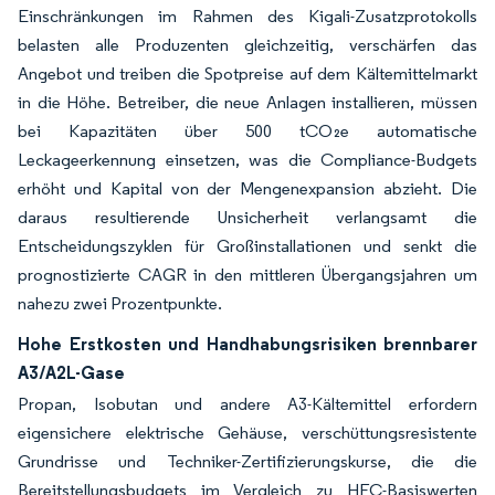
Einschränkungen im Rahmen des Kigali-Zusatzprotokolls
belasten alle Produzenten gleichzeitig, verschärfen das
Angebot und treiben die Spotpreise auf dem Kältemittelmarkt
in die Höhe. Betreiber, die neue Anlagen installieren, müssen
bei Kapazitäten über 500 tCO₂e automatische
Leckageerkennung einsetzen, was die Compliance-Budgets
erhöht und Kapital von der Mengenexpansion abzieht. Die
daraus resultierende Unsicherheit verlangsamt die
Entscheidungszyklen für Großinstallationen und senkt die
prognostizierte CAGR in den mittleren Übergangsjahren um
nahezu zwei Prozentpunkte.
Hohe Erstkosten und Handhabungsrisiken brennbarer
A3/A2L-Gase
Propan, Isobutan und andere A3-Kältemittel erfordern
eigensichere elektrische Gehäuse, verschüttungsresistente
Grundrisse und Techniker-Zertifizierungskurse, die die
Bereitstellungsbudgets im Vergleich zu HFC-Basiswerten