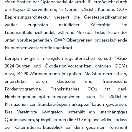
einen Anstieg der Opteon-Verkäufe um 40 %, ermöglicht durch
die Kapazitätserweiterung in Corpus Christi. Kanadas CO₂-
Bepreisungsarchitektur verzerrt die Gerätespezifikationen
weiter zugunsten natürlicher Kältemittel im
Lebensmitteleinzelhandel, während Mexikos Industriekorridor
unter vorübergehenden GWP-Obergrenzen prozesskühlende
Fluorkohlenwasserstoffe nachfragt.
Europa navigiert im engsten regulatorischen Korsett. F-Gas-
2024-Quoten und Ökodesign-Vorschriften drängen OEMs
dazu, R-290-Wärmepumpen in großem Maßstab einzusetzen,
unterstützt durch deutsche und französische
Förderprogramme. Transkritisches CO₂ ist dank
Hochumgebungsoptimierungspaketen auch in südlichen
Klimazonen zur Standard-Supermarktspezifikation geworden.
Das Vereinigte Königreich unterhält ein unabhängiges
Quotensystem, spiegelt jedoch die EU-Zeitpläne wider, sodass
der Kältemittelmarktausblick auf dem gesamten Kontinent