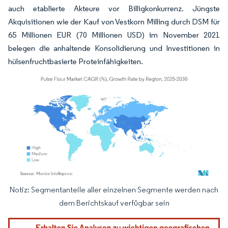
auch etablierte Akteure vor Billigkonkurrenz. Jüngste
Akquisitionen wie der Kauf von Vestkorn Milling durch DSM für
65 Millionen EUR (70 Millionen USD) im November 2021
belegen die anhaltende Konsolidierung und Investitionen in
hülsenfruchtbasierte Proteinfähigkeiten.
Notiz: Segmentanteile aller einzelnen Segmente werden nach
Bild © Mordor Intelligence. Wiederverwendung erfordert Namensnennung gemäß
dem Berichtskauf verfügbar sein