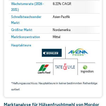
Wachstumsrate (2026 -
8.22% CAGR
2031)
Schnellstwachsender
Asien-Pazifik
Markt
Größter Markt
Nordamerika
Marktkonzentration
Mittel
Bild © Mordor Intelligence. Wiederverwendung erfordert Namensnennung gem
Hauptakteure
*Haftungsausschluss: Hauptakteure in keiner bestimmten Reihenfolge
sortiert
Marktanalyse für Hülsenfruchtmehl von Mordor