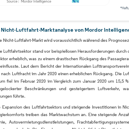
*Haft
Bild © Mordor Intelligence. Wiederverwendung erfordert Namensnennung gemäß 
 Nicht-Luftfahrt-Marktanalyse von Mordor Intelligen
e Nicht-Luftfahrt-Markt wird voraussichtlich während des Prognose
le Luftfahrtsektor stand vor beispiellosen Herausforderungen dur
sektor erheblich, was zu einem drastischen Rückgang des Passagie
einflusste. Laut dem Bericht der Internationalen Lufttransportvere
nach Luftfracht im Jahr 2020 einen erheblichen Rückgang. Die Luft
aum fiel im Februar 2020 im Vergleich zum Januar 2020 um 15,5 %.
gelockerter Beschränkungen und gesteigertem Luftverkehr, wa
tungen führte.
 Expansion des Luftfahrtsektors und steigende Investitionen in Nic
gierkomforts treiben das Marktwachstum an. Eine steigende Anzah
ie, Autovermietungsdienstleistungen, Frachtabfertigungssysteme