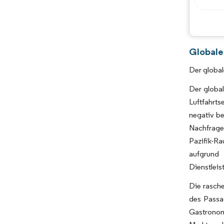
Globale
Der global
Der globa
Luftfahrt
negativ be
Nachfrage 
Pazifik-R
aufgrund 
Dienstleis
Die rasche
des Passa
Gastronom