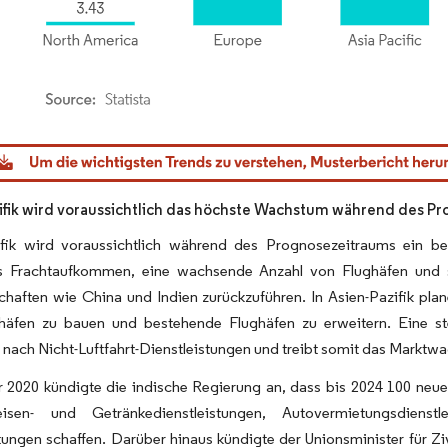
dor Intelligence. Wiederverwendung erfordert Namensnennung gemäß CC BY 4.0.
ifik wird voraussichtlich das höchste Wachstum während des P
ifik wird voraussichtlich während des Prognosezeitraums ein
s Frachtaufkommen, eine wachsende Anzahl von Flughäfen und s
chaften wie China und Indien zurückzuführen. In Asien-Pazifik pla
häfen zu bauen und bestehende Flughäfen zu erweitern. Eine s
nach Nicht-Luftfahrt-Dienstleistungen und treibt somit das Marktw
r 2020 kündigte die indische Regierung an, dass bis 2024 100 neu
isen- und Getränkedienstleistungen, Autovermietungsdienstl
tungen schaffen. Darüber hinaus kündigte der Unionsminister für Ziv