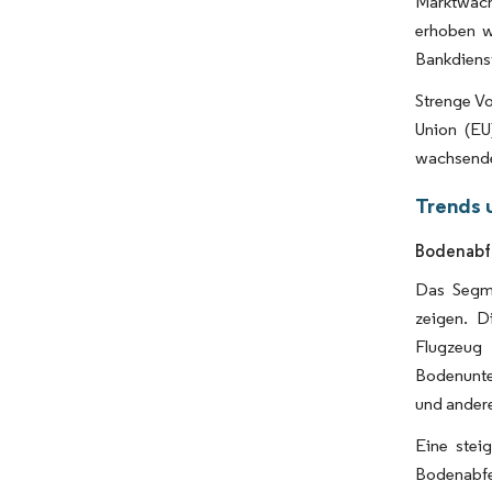
Marktwach
erhoben w
Bankdiens
Strenge V
Union (EU
wachsende
Trends 
Bodenabf
Das Segme
zeigen. D
Flugzeu
Bodenunte
und ander
Eine stei
Bodenabfer