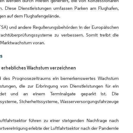
gen werden durch Mieten generiert, die von Konzessionären
en. Diese Dienstleistungen umfassen Parken am Flughafen,
gen auf dem Flughafengelände.
 (TSA) und andere Regulierungsbehörden in der Europäischen
achtüberprüfungssysteme zu verbessern. Somit treibt die
s Marktwachstum voran.
ts
 erhebliches Wachstum verzeichnen
nd des Prognosezeitraums ein bemerkenswertes Wachstum
tungen, die zur Erbringung von Dienstleistungen für ein
det und an einem Terminalgate geparkt ist. Die
systeme, Sicherheitssysteme, Wasserversorgungsfahrzeuge
tfahrtsektor führen zu einer steigenden Nachfrage nach
rtvereinigung erlebte der Luftfahrtsektor nach der Pandemie