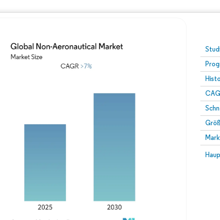
Stud
Prog
Hist
CAG
Schn
Größ
Mark
Haup