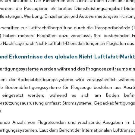
stum ankurbelt. Die Einnahmen aus Nicht-Luftfahrt-Dienstleistun
erden, die Passagieren ein breites Dienstleistungsangebot biet
tleistungen, Werbung, Einzelhandel und Autovermietungseinrichtun
orschriften zur Luftfrachtüberprüfung durch die Transportbehörde
) haben mehrere Flughäfen dazu veranlasst, ihre bestehenden Fr
 Nachfrage nach Nicht-Luftfahrt-Dienstleistungen an Flughäfen da
und Erkenntnisse des globalen Nicht-Luftfahrt-Mark
ertigungssysteme werden während des Prognosezeitraums ein
nt der Bodenabfertigungssysteme wird voraussichtlich währe
ie Bodenabfertigungssysteme für Flugzeuge bestehen aus Ausrüs
g eingesetzt werden, während es sich am Boden befin
rstützungsausrüstung umfasst Stromsysteme, Gepäckabfertigungs
e.
gende Anzahl von Flugreisenden und wachsende Ausgaben im Luf
tigungssystemen. Laut dem Bericht der Internationalen Lufttranspo