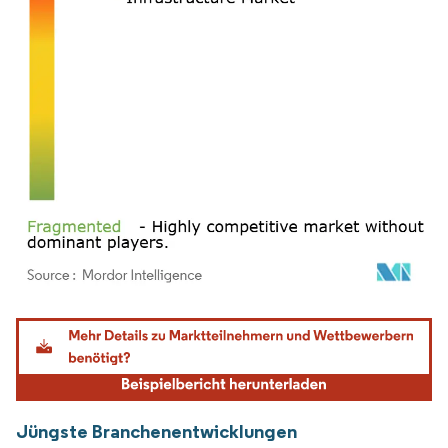
Bild © Mordor Intelligence. Wiederverwendung erfordert Namensnennung gemäß
Jüngste Branchenentwicklungen