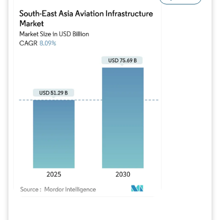
Bild © Mordor Intelligence. Wiederverwendung erfordert Namensnennung gem