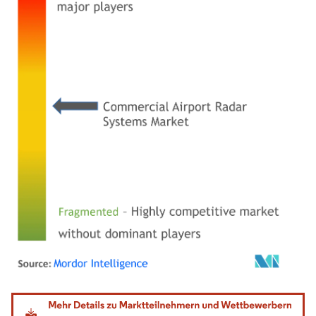
Bild © Mordor Intelligence. Wiederverwendung erfordert Namensnennung gemäß