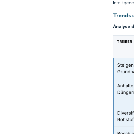
Intelligen
Trends 
Analyse 
TREIBER
Steigen
Grundna
Anhalte
Düngem
Diversi
Rohstof
Beschle