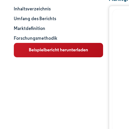
Inhaltsverzeichnis
Marktgröße und -anteil
Umfang des Berichts
Marktanalyse
Marktdefinition
Forschungsmethodik
Trends und Einblicke
Segmentanalyse
Geografische Analyse
Wettbewerbslandschaft
Hauptakteure
Branchenentwicklungen