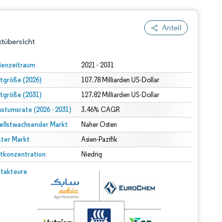
Anteil
tübersicht
ienzeitraum
2021 - 2031
tgröße (2026)
107.78 Milliarden US-Dollar
tgröße (2031)
127.82 Milliarden US-Dollar
stumsrate (2026 - 2031)
3.46% CAGR
ellstwachsender Markt
Naher Osten
ter Markt
dert Namensnennung gemäß CC BY 4.0.
Asien-Pazifik
tkonzentration
Niedrig
© Mordor Intelligence. Wiederverwendung erfordert Namensnennung gemäß CC BY 4.0.
takteure