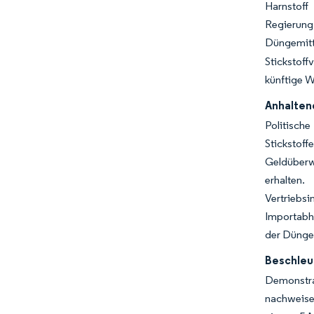
Harnstoff
Regierung 
Düngemitt
Stickstof
künftige W
Anhalten
Politisch
Stickstof
Geldüberw
erhalten.
Vertriebs
Importabhä
der Düngem
Beschleu
Demonstrat
nachweise