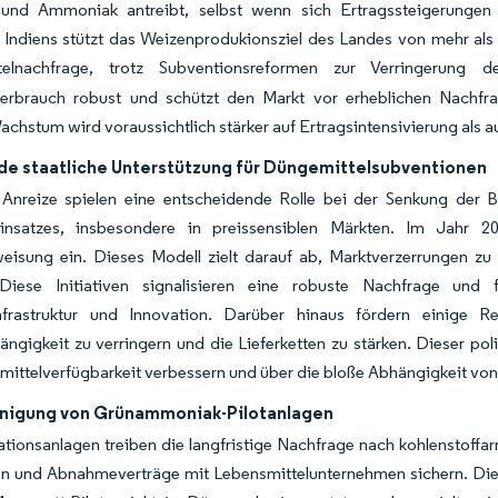
 und Ammoniak antreibt, selbst wenn sich Ertragssteigerungen
Indiens stützt das Weizenprodukionsziel des Landes von mehr als 
elnachfrage, trotz Subventionsreformen zur Verringerung d
fverbrauch robust und schützt den Markt vor erheblichen Nachf
achstum wird voraussichtlich stärker auf Ertragsintensivierung als 
de staatliche Unterstützung für Düngemittelsubventionen
e Anreize spielen eine entscheidende Rolle bei der Senkung der 
feinsatzes, insbesondere in preissensiblen Märkten. Im Jahr 
eisung ein. Dieses Modell zielt darauf ab, Marktverzerrungen zu 
 Diese Initiativen signalisieren eine robuste Nachfrage und f
infrastruktur und Innovation. Darüber hinaus fördern einige
ngigkeit zu verringern und die Lieferketten zu stärken. Dieser poli
ittelverfügbarkeit verbessern und über die bloße Abhängigkeit von
nigung von Grünammoniak-Pilotanlagen
ionsanlagen treiben die langfristige Nachfrage nach kohlenstoffar
n und Abnahmeverträge mit Lebensmittelunternehmen sichern. Die F