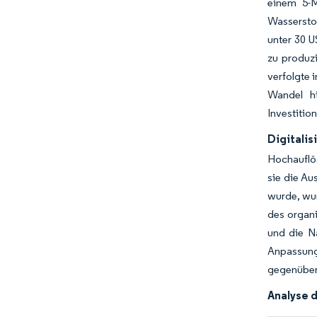
einem 5-M
Wasserstof
unter 30 U
zu produz
verfolgte 
Wandel hi
Investitio
Digitali
Hochauflö
sie die Au
wurde, wur
des organi
und die N
Anpassung
gegenüber
Analyse 