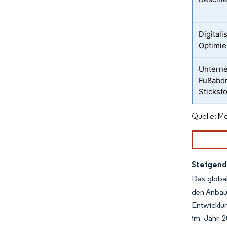
Digital
Optimie
Unterne
Fußabdr
Stickst
Quelle: Mo
Steigend
Das global
den Anbau
Entwicklun
im Jahr 2