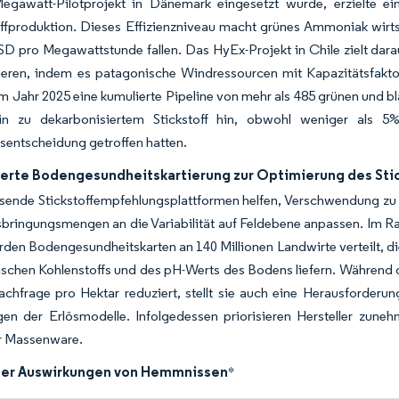
egawatt-Pilotprojekt in Dänemark eingesetzt wurde, erzielte e
fproduktion. Dieses Effizienzniveau macht grünes Ammoniak wirtsc
SD pro Megawattstunde fallen. Das HyEx-Projekt in Chile zielt da
ieren, indem es patagonische Windressourcen mit Kapazitätsfakt
im Jahr 2025 eine kumulierte Pipeline von mehr als 485 grünen und b
n zu dekarbonisiertem Stickstoff hin, obwohl weniger als 5
nsentscheidung getroffen hatten.
sierte Bodengesundheitskartierung zur Optimierung des Sti
sende Stickstoffempfehlungsplattformen helfen, Verschwendung zu 
sbringungsmengen an die Variabilität auf Feldebene anpassen. Im Ra
den Bodengesundheitskarten an 140 Millionen Landwirte verteilt, di
schen Kohlenstoffs und des pH-Werts des Bodens liefern. Während d
achfrage pro Hektar reduziert, stellt sie auch eine Herausforder
en der Erlösmodelle. Infolgedessen priorisieren Hersteller zuneh
 Massenware.
der Auswirkungen von Hemmnissen
*