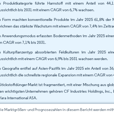
 Produktkategorie führte Harnstoff mit einem Anteil von 44,
ussichtlich bis 2031 mit einem CAGR von 6,7% wachsen.
 Form machten konventionelle Produkte im Jahr 2025 61,8% der Ma
eichnen das stärkste Wachstum mit einem CAGR von 7,4% im Zeitr
 Anwendungsmodus erfassten Bodenmethoden im Jahr 2025 einen Ma
m CAGR von 7,1% bis 2031.
 Kulturpflanzentyp absorbierten Feldkulturen im Jahr 2025 ei
ussichtlich mit einem CAGR von 6,9% bis 2031 wachsen werden.
 Geografie entfiel auf Asien-Pazifik im Jahr 2025 ein Anteil von 
ussichtlich die schnellste regionale Expansion mit einem CAGR von 
Stickstoffdünger-Markt ist fragmentiert, mit einer Mischung aus g
en wichtigsten Unternehmen gehören CF Industries Holdings, Inc.,
Yara International ASA.
Die Marktgrößen- und Prognosezahlen in diesem Bericht werden mit