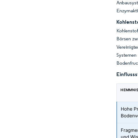
Anbausyst
Enzymaktiv
Kohlenst
Kohlensto
Börsen zw
Vereinigt
Systemen 
Bodenfruch
Einfluss
HEMMNI
Hohe Pre
Bodenv
Fragmen
und Wi