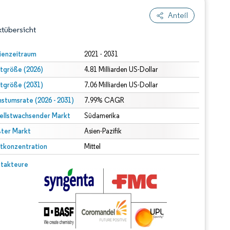
Anteil
tübersicht
ienzeitraum
2021 - 2031
tgröße (2026)
4.81 Milliarden US-Dollar
tgröße (2031)
7.06 Milliarden US-Dollar
stumsrate (2026 - 2031)
7.99% CAGR
ellstwachsender Markt
Südamerika
ter Markt
dert Namensnennung gemäß CC BY 4.0.
Asien-Pazifik
tkonzentration
Mittel
© Mordor Intelligence. Wiederverwendung erfordert Namensnennung gemäß CC BY 4.0.
takteure