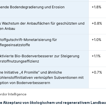
ende Bodendegradierung und Erosion
+1.8%
 Wachstum der Anbauflächen für geschützten und
+0.8%
len Anbau
toffgutschrift-Monetarisierung für
+1.0%
legeeinsatzstoffe
tivierte Bio-Bodenverbesserer zur Steigerung
+1.1%
rstoffnutzungseffizienz
he Initiative „4 Promille” und ähnliche
+0.7%
hlenstoffinitiativen verknüpfen Subventionen mit
ption von Bodenverbesserern
rdor Intelligence
e Akzeptanz von ökologischem und regenerativem Landba