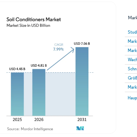
Mark
Stud
Mark
Mark
Wach
Schn
Größ
Bild © Mordor Intelligence. Wiederverwendung erfor
Mark
Bild 
Haup