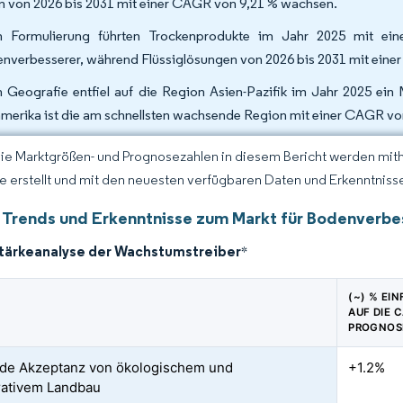
en von 2026 bis 2031 mit einer CAGR von 9,21 % wachsen.
 Formulierung führten Trockenprodukte im Jahr 2025 mit ei
nverbesserer, während Flüssiglösungen von 2026 bis 2031 mit ei
 Geografie entfiel auf die Region Asien-Pazifik im Jahr 2025 ein
merika ist die am schnellsten wachsende Region mit einer CAGR vo
Die Marktgrößen- und Prognosezahlen in diesem Bericht werden mit
ce erstellt und mit den neuesten verfügbaren Daten und Erkenntnissen
 Trends und Erkenntnisse zum Markt für Bodenverbe
stärkeanalyse der Wachstumstreiber
*
(~) % EI
AUF DIE 
PROGNOS
de Akzeptanz von ökologischem und
+1.2%
rativem Landbau