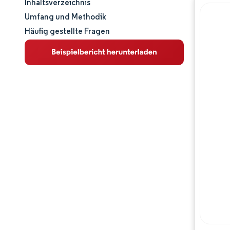
Inhaltsverzeichnis
Marktgröße und -anteil
Umfang und Methodik
Häufig gestellte Fragen
Marktanalyse
Trends und Einblicke
Segmentanalyse
Geografische Analyse
Regulatorisches Umfeld
Wettbewerbslandschaft
Hauptakteure
Chancen & Aussichten
Branchenentwicklungen