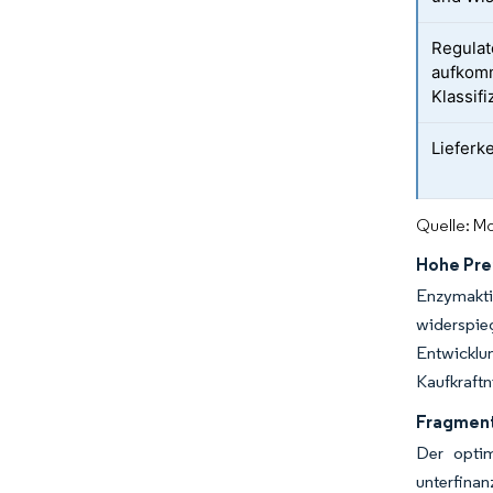
Regulat
aufkom
Klassif
Lieferke
Quelle: Mo
Hohe Pre
Enzymaktiv
widerspieg
Entwicklu
Kaufkraftn
Fragment
Der optim
unterfina