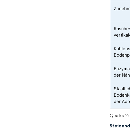
Zunehm
Rasches
vertika
Kohlens
Bodenpf
Enzymak
der Näh
Staatlic
Bodenko
der Ado
Quelle: Mo
Steigend