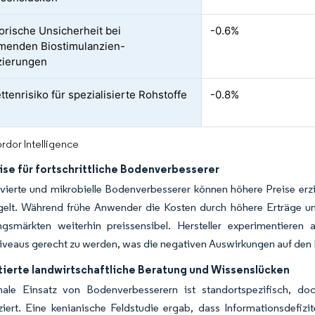
orische Unsicherheit bei
-0.6%
menden Biostimulanzien-
izierungen
ttenrisiko für spezialisierte Rohstoffe
-0.8%
rdor Intelligence
ise für fortschrittliche Bodenverbesserer
ierte und mikrobielle Bodenverbesserer können höhere Preise erzi
elt. Während frühe Anwender die Kosten durch höhere Erträge und 
ngsmärkten weiterhin preissensibel. Hersteller experimentieren 
iveaus gerecht zu werden, was die negativen Auswirkungen auf den 
ierte landwirtschaftliche Beratung und Wissenslücken
ale Einsatz von Bodenverbesserern ist standortspezifisch, do
nziert. Eine kenianische Feldstudie ergab, dass Informationsdefi