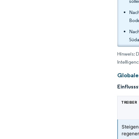
soll
Nach
Bode
Nach
Süda
Hinweis: 
Intelligen
Globale
Einfluss
TREIBER
Steigen
regene