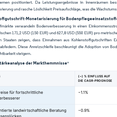
emen positioniert. Da Leistungsergebnisse in Innenräumen bess
ierung und rasche Löslichkeit Preisaufschläge, was die Wachstumsau
offgutschrift-Monetarisierung für Bodenpflegeeinsatzstoff
ffmärkte verwandeln Bodenverbesserung in einen Einkommensstrom.
ischen 171,2 USD (150 EUR) und 627,8 USD (550 EUR) pro metrisc
en Staaten zeigen, dass Einnahmen aus Kohlenstoffgutschriften 
abfedern. Diese Anreizschleife beschleunigt die Adoption von Bod
tbarkeit steigern.
stärkeanalyse der Markthemmnisse
*
S
(~) % EINFLUSS AUF
DIE CAGR-PROGNOSE
ise für fortschrittliche
−1.1%
erbesserer
tierte landwirtschaftliche Beratung
−0.9%
ssenslücken