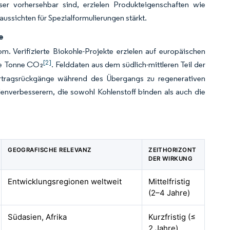
er vorhersehbar sind, erzielen Produkteigenschaften wie
ssichten für Spezialformulierungen stärkt.
e
 Verifizierte Biokohle-Projekte erzielen auf europäischen
[2]
he Tonne CO₂
. Felddaten aus dem südlich-mittleren Teil der
Ertragsrückgänge während des Übergangs zu regenerativen
enverbesserern, die sowohl Kohlenstoff binden als auch die
GEOGRAFISCHE RELEVANZ
ZEITHORIZONT
DER WIRKUNG
Entwicklungsregionen weltweit
Mittelfristig
(2–4 Jahre)
Südasien, Afrika
Kurzfristig (≤
2 Jahre)