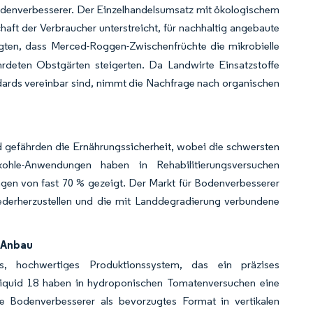
Bodenverbesserer. Der Einzelhandelsumsatz mit ökologischem
aft der Verbraucher unterstreicht, für nachhaltig angebaute
gten, dass Merced-Roggen-Zwischenfrüchte die mikrobielle
hrdeten Obstgärten steigerten. Da Landwirte Einsatzstoffe
dards vereinbar sind, nimmt die Nachfrage nach organischen
nd gefährden die Ernährungssicherheit, wobei die schwersten
ohle-Anwendungen haben in Rehabilitierungsversuchen
en von fast 70 % gezeigt. Der Markt für Bodenverbesserer
wiederherzustellen und die mit Landdegradierung verbundene
 Anbau
s, hochwertiges Produktionssystem, das ein präzises
iquid 18 haben in hydroponischen Tomatenversuchen eine
e Bodenverbesserer als bevorzugtes Format in vertikalen