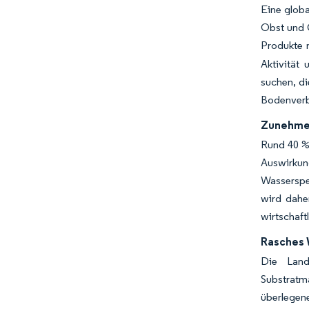
Eine globa
Obst und G
Produkte 
Aktivität
suchen, di
Bodenverb
Zunehmen
Rund 40 % 
Auswirku
Wasserspe
wird dahe
wirtschaft
Rasches 
Die Land
Substratm
überlegen