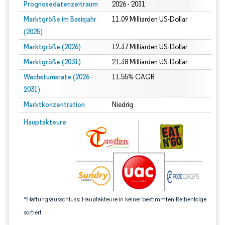
Prognosedatenzeitraum
2026 - 2031
Marktgröße im Basisjahr
11.09 Milliarden US-Dollar
(2025)
Marktgröße (2026)
12.37 Milliarden US-Dollar
Marktgröße (2031)
21.38 Milliarden US-Dollar
Wachstumsrate (2026 -
11.55% CAGR
2031)
Marktkonzentration
Niedrig
Bild © Mordor Intelligence. Wiederverwendung erfordert Namensnennung gem
Hauptakteure
*Haftungsausschluss: Hauptakteure in keiner bestimmten Reihenfolge
sortiert