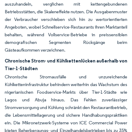
auszuhandeln, verglichen mit kettengebundenen
Betriebsstätten, die Skaleneffekte nutzen. Die Ausgabenmuster
der Verbraucher verschieben sich hin zu wertorientierten
Angeboten, wobei Schnellservice-Restaurants ihren Marktanteil
behalten, während Vollservice-Betriebe in preissensiblen
demografischen Segmenten Rückgänge beim
Gästeaufkommen verzeichnen.
Chronische Strom- und Kühlkettenlücken außerhalb von
Tier-1-Städten
Chronische Stromausfälle und unzureichende
Kühlketteninfrastruktur behindern weiterhin das Wachstum des
nigerianischen Foodservice-Markts über Tier-1-Städte wie
Lagos und Abuja hinaus. Das Fehlen zuverlässiger
Stromversorgung und Kühlung schränkt den Restaurantbetrieb,
die Lebensmittellagerung und sichere Handhabungspraktiken
ein. Die Mikronetzwerk-Systeme von ICE Commercial Power
bieten Beherbergungs- und Einzelhandelsbetrieben bis zu 35%