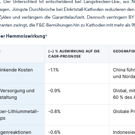
n. Der Unterschied ist entscheidend bei Langstrecken-Lkw, wo Nu
agen. Jüngste Durchbrüche bei Einkristall-Kathoden reduzieren den 
 Zyklen und verlängern die Garantielaufzeit. Dennoch verringern 
eranten zwingt, die F&E-Bemühungen hin zu Kathoden mit mehr als 90 
der Hemmniswirkung
*
S
(~) % AUSWIRKUNG AUF DIE
GEOGRAFIS
CAGR-PROGNOSE
inkende Kosten
-1.1%
China füh
P
und Nord
e Versorgung und
-0.9%
Global, mi
staltung
60 % des 
per-Lithiummetall-
-0.8%
Globale 
ps
genreaktionen
-0.6%
Indonesie