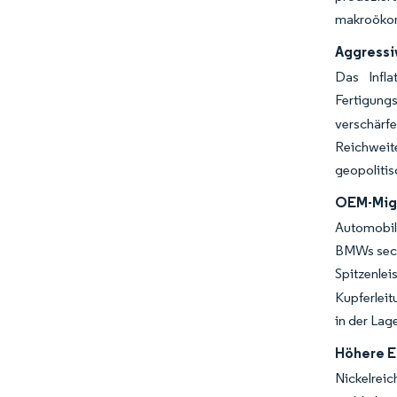
makroökon
Aggressi
Das Infla
Fertigungs
verschärfe
Reichweite
geopoliti
OEM-Migr
Automobilh
BMWs sechs
Spitzenl
Kupferleit
in der Lag
Höhere E
Nickelrei