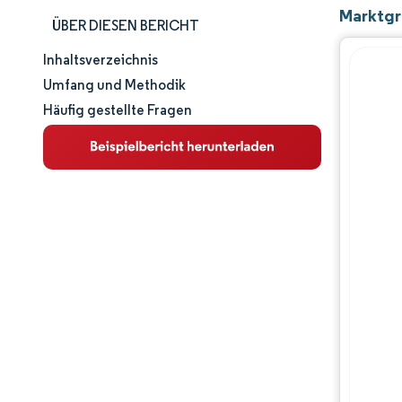
Marktgr
ÜBER DIESEN BERICHT
Inhaltsverzeichnis
Marktgröße und -anteil
Umfang und Methodik
Häufig gestellte Fragen
Marktanalyse
Trends und Einblicke
Segmentanalyse
Geografische Analyse
Wettbewerbslandschaft
Hauptakteure
Branchenentwicklungen