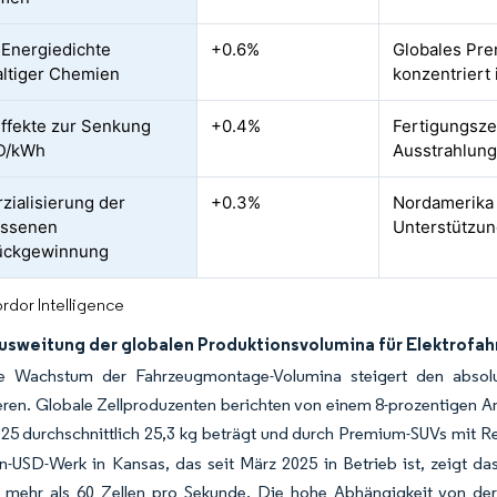
Energiedichte
+0.6%
Globales Pr
altiger Chemien
konzentriert
ffekte zur Senkung
+0.4%
Fertigungsze
D/kWh
Ausstrahlung
ialisierung der
+0.3%
Nordamerika 
ossenen
Unterstützu
rückgewinnung
rdor Intelligence
usweitung der globalen Produktionsvolumina für Elektrofa
e Wachstum der Fahrzeugmontage-Volumina steigert den absol
ieren. Globale Zellproduzenten berichten von einem 8-prozentigen An
25 durchschnittlich 25,3 kg beträgt und durch Premium-SUVs mit R
en-USD-Werk in Kansas, das seit März 2025 in Betrieb ist, zeigt 
t mehr als 60 Zellen pro Sekunde. Die hohe Abhängigkeit von der