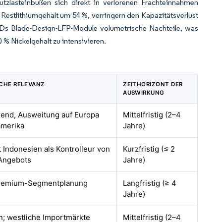
tzlasteinbußen sich direkt in verlorenen Frachteinnahmen
Restlithiumgehalt um 54 %, verringern den Kapazitätsverlust
BYDs Blade-Design-LFP-Module volumetrische Nachteile, was
% Nickelgehalt zu intensivieren.
CHE RELEVANZ
ZEITHORIZONT DER
AUSWIRKUNG
rend, Ausweitung auf Europa
Mittelfristig (2–4
amerika
Jahre)
t Indonesien als Kontrolleur von
Kurzfristig (≤ 2
Angebots
Jahre)
Premium-Segmentplanung
Langfristig (≥ 4
Jahre)
n; westliche Importmärkte
Mittelfristig (2–4