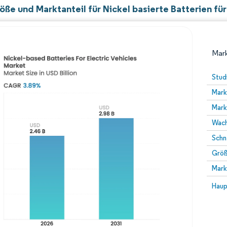
öße und Marktanteil für Nickel basierte Batterien fü
Mark
Stud
Mark
Mark
Wach
Schn
Größ
Bild © Mordor Intelligence. Wiederverwendung erfor
Mark
Bild 
Haup