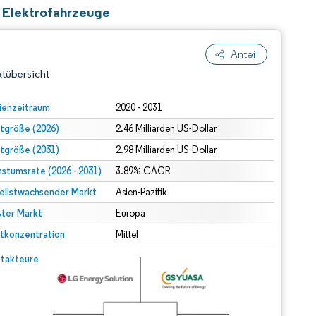
r Elektrofahrzeuge
Anteil
tübersicht
ienzeitraum
2020 - 2031
tgröße (2026)
2.46 Milliarden US-Dollar
tgröße (2031)
2.98 Milliarden US-Dollar
stumsrate (2026 - 2031)
3.89% CAGR
ellstwachsender Markt
Asien-Pazifik
ter Markt
dert Namensnennung gemäß CC BY 4.0.
Europa
tkonzentration
Mittel
© Mordor Intelligence. Wiederverwendung erfordert Namensnennung gemäß CC BY 4.0.
takteure