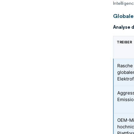
Intelligen
Globale 
Analyse 
TREIBER
Rasche
globale
Elektro
Aggres
Emissi
OEM-Mig
hochnic
Plattfo