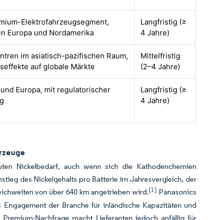
emium-Elektrofahrzeugsegment,
Langfristig (≥
 in Europa und Nordamerika
4 Jahre)
ntren im asiatisch-pazifischen Raum,
Mittelfristig
seffekte auf globale Märkte
(2–4 Jahre)
und Europa, mit regulatorischer
Langfristig (≥
ng
4 Jahre)
hrzeuge
uten Nickelbedarf, auch wenn sich die Kathodenchemien
stieg des Nickelgehalts pro Batterie im Jahresvergleich, der
[1]
eichweiten von über 640 km angetrieben wird.
Panasonics
das Engagement der Branche für inländische Kapazitäten und
 Premium-Nachfrage macht Lieferanten jedoch anfällig für