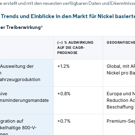
ce erstellt und mit den neuesten verfügbaren Daten und Erkenntnissen
Trends und Einblicke in den Markt für Nickel basier
der Treiberwirkung
*
(~) % AUSWIRKUNG
GEOGRAFISCHE
AUF DIE CAGR-
PROGNOSE
 Ausweitung der
+1.2%
Global, mit 
n
Nickel pro Ba
fahrzeugproduktion
sive
+0.8%
Europa und N
onsminderungsmandate
Reduction Act
Beschaffung
ration auf
+0.7%
Premium-Seg
kelhaltige 800-V-
rmen