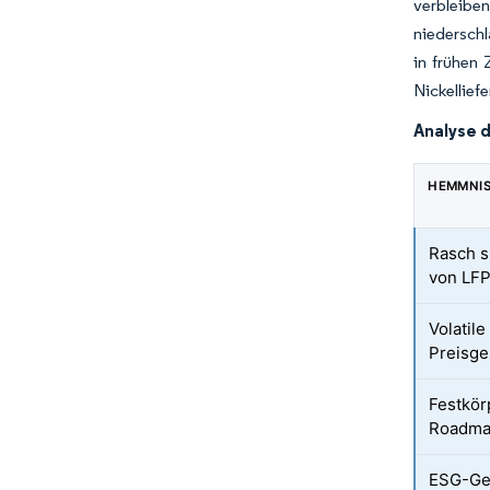
verbleibe
niederschl
in frühen
Nickellief
Analyse 
HEMMNI
Rasch s
von LF
Volatil
Preisge
Festkör
Roadma
ESG-Ge