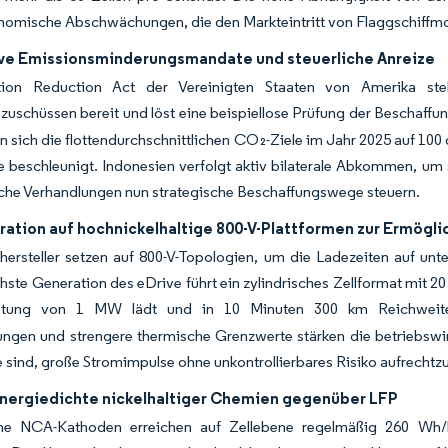
omische Abschwächungen, die den Markteintritt von Flaggschiffmo
ve Emissionsminderungsmandate und steuerliche Anreize
tion Reduction Act der Vereinigten Staaten von Amerika ste
zuschüssen bereit und löst eine beispiellose Prüfung der Beschaff
n sich die flottendurchschnittlichen CO₂-Ziele im Jahr 2025 auf 10
 beschleunigt. Indonesien verfolgt aktiv bilaterale Abkommen, um s
sche Verhandlungen nun strategische Beschaffungswege steuern.
ation auf hochnickelhaltige 800-V-Plattformen zur Ermöglic
ersteller setzen auf 800-V-Topologien, um die Ladezeiten auf unt
te Generation des eDrive führt ein zylindrisches Zellformat mit 20
eistung von 1 MW lädt und in 10 Minuten 300 km Reichweite
ungen und strengere thermische Grenzwerte stärken die betriebswir
e sind, große Stromimpulse ohne unkontrollierbares Risiko aufrechtzu
nergiedichte nickelhaltiger Chemien gegenüber LFP
che NCA-Kathoden erreichen auf Zellebene regelmäßig 260 Wh