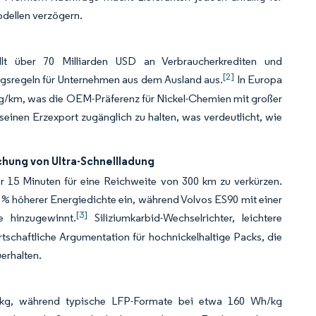
dellen verzögern.
llt über 70 Milliarden USD an Verbraucherkrediten und
[2]
ungsregeln für Unternehmen aus dem Ausland aus.
In Europa
0 g/km, was die OEM-Präferenz für Nickel-Chemien mit großer
einen Erzexport zugänglich zu halten, was verdeutlicht, wie
hung von Ultra-Schnellladung
er 15 Minuten für eine Reichweite von 300 km zu verkürzen.
 % höherer Energiedichte ein, während Volvos ES90 mit einer
[3]
 hinzugewinnt.
Siliziumkarbid-Wechselrichter, leichtere
tschaftliche Argumentation für hochnickelhaltige Packs, die
erhalten.
/kg, während typische LFP-Formate bei etwa 160 Wh/kg