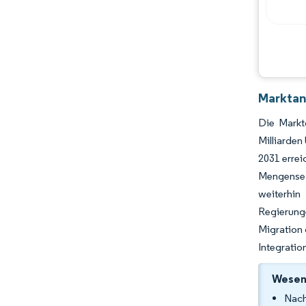
Marktana
Die Marktg
Milliarden
2031 errei
Mengenseg
weiterhin
Regierung
Migration 
Integratio
Wesent
Nach