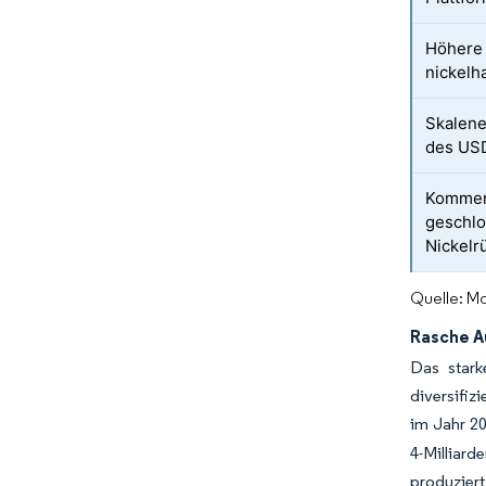
Höhere 
nickelh
Skalene
des US
Kommerz
geschl
Nickel
Quelle: Mo
Rasche A
Das stark
diversifiz
im Jahr 20
4-Milliard
produzier