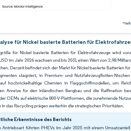
*Haft
lyse für Nickel basierte Batterien für Elektrofahrz
röße für Nickel basierte Batterien für Elektrofahrzeuge wird vor
 USD im Jahr 2026 wachsen und bis 2031 einen Wert von 2,98 Millia
chen. Derzeit befindet sich der Markt für Nickel basierte Batterien fü
menten stagniert, in Premium- und Nutzfahrzeugflotten-Nischen j
 auf hochnickelhaltige Chemien in Flaggschiffmodellen, um Rei
en Anreize für den inländischen Bergbau und die Raffination bes
der OEMs auf elektrische 800-V-Plattformen, die zunehmende Nutzung
n in das Recycling prägen weiterhin die strategischen Prioritäten.
liche Erkenntnisse des Berichts
 Antriebsart führten PHEVs im Jahr 2025 mit einem Umsatzanteil