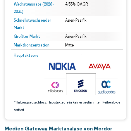
Wachstumsrate (2026 -
4.55% CAGR
2031)
Schnellstwachsender
Asien-Pazifik
Markt
Größter Markt
Asien-Pazifik
Marktkonzentration
Mittel
Bild © Mordor Intelligence. Wiederverwendung erfordert Namensnennung gem
Hauptakteure
*Haftungsausschluss: Hauptakteure in keiner bestimmten Reihenfolge
sortiert
Medien Gateway Marktanalyse von Mordor