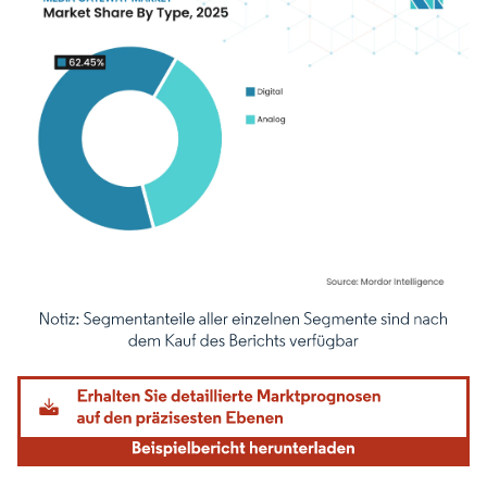
Bild © Mordor Intelligence. Wiederverwendung erfordert Namensnennung gemäß