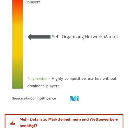
Bild © Mordor Intelligence. Wiederverwendung erfordert Namensnennung gemäß