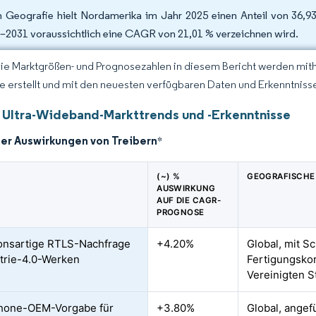
 Geografie hielt Nordamerika im Jahr 2025 einen Anteil von 36,9
–2031 voraussichtlich eine CAGR von 21,01 % verzeichnen wird.
Die Marktgrößen- und Prognosezahlen in diesem Bericht werden mit
ce erstellt und mit den neuesten verfügbaren Daten und Erkenntnissen
 Ultra-Wideband-Markttrends und -Erkenntnisse
der Auswirkungen von Treibern
*
(~) %
GEOGRAFISCHE
AUSWIRKUNG
AUF DIE CAGR-
PROGNOSE
onsartige RTLS-Nachfrage
+4.20%
Global, mit S
strie-4.0-Werken
Fertigungskor
Vereinigten 
hone-OEM-Vorgabe für
+3.80%
Global, ange