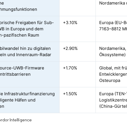
he
Nordamerika 
hmungsfunktionen
orische Freigaben für Sub-
+3.10%
Europa (EU-B
B in Europa und dem
7163–8812 MH
ch-pazifischen Raum
ilwandel hin zu digitalen
+2.90%
Nordamerika, 
eln und Innenraum-Radar
Ökosysteme)
ource-UWB-Firmware
+1.70%
Global, mit fr
ntrittsbarrieren
Entwicklerge
Osteuropa
le Infrastrukturfinanzierung
+1.50%
Europa (TEN-
lligente Häfen und
Logistikzentr
en
(China-Gürte
rdor Intelligence