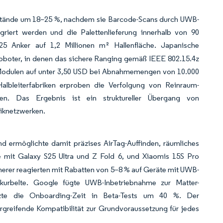
bestände um 18–25 %, nachdem sie Barcode-Scans durch UWB-
egriert werden und die Palettenlieferung innerhalb von 90
025 Anker auf 1,2 Millionen m² Hallenfläche. Japanische
Roboter, in denen das sichere Ranging gemäß IEEE 802.15.4z
 Modulen auf unter 3,50 USD bei Abnahmemengen von 10.000
albleiterfabriken erproben die Verfolgung von Reinraum-
en. Das Ergebnis ist ein struktureller Übergang von
iknetzwerken.
nd ermöglichte damit präzises AirTag-Auffinden, räumliches
 mit Galaxy S25 Ultra und Z Fold 6, und Xiaomis 15S Pro
herer reagierten mit Rabatten von 5–8 % auf Geräte mit UWB-
urbelte. Google fügte UWB-Inbetriebnahme zur Matter-
zte die Onboarding-Zeit in Beta-Tests um 40 %. Der
rgreifende Kompatibilität zur Grundvoraussetzung für jedes