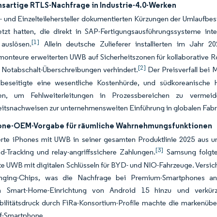
nsartige RTLS-Nachfrage in Industrie-4.0-Werken
- und Einzelteilehersteller dokumentierten Kürzungen der Umlauf
etzt hatten, die direkt in SAP-Fertigungsausführungssysteme int
[1]
auslösen.
Allein deutsche Zulieferer installierten im Jahr 2
monteure erweiterten UWB auf Sicherheitszonen für kollaborative 
[2]
 Notabschalt-Überschreibungen verhindert.
Der Preisverfall bei
 beseitigte eine wesentliche Kostenhürde, und südkoreanische H
en, um Fehlweiterleitungen in Prozessbereichen zu vermeid
itsnachweisen zur unternehmensweiten Einführung in globalen Fabr
ne-OEM-Vorgabe für räumliche Wahrnehmungsfunktionen
ferte iPhones mit UWB in seiner gesamten Produktlinie 2025 aus u
[3]
-Tracking und relay-angriffssichere Zahlungen.
Samsung folgte
e UWB mit digitalen Schlüsseln für BYD- und NIO-Fahrzeuge. Versic
nging-Chips, was die Nachfrage bei Premium-Smartphones ank
n Smart-Home-Einrichtung von Android 15 hinzu und verkür
bilitätsdruck durch FiRa-Konsortium-Profile machte die markenübe
ff-Smartphone.