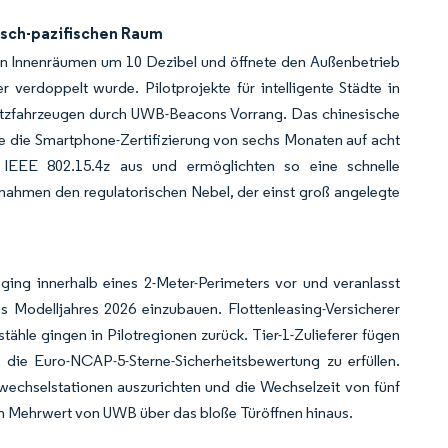
isch-pazifischen Raum
in Innenräumen um 10 Dezibel und öffnete den Außenbetrieb
 verdoppelt wurde. Pilotprojekte für intelligente Städte in
tzfahrzeugen durch UWB-Beacons Vorrang. Das chinesische
 die Smartphone-Zertifizierung von sechs Monaten auf acht
 IEEE 802.15.4z aus und ermöglichten so eine schnelle
ahmen den regulatorischen Nebel, der einst groß angelegte
ing innerhalb eines 2-Meter-Perimeters vor und veranlasst
odelljahres 2026 einzubauen. Flottenleasing-Versicherer
ähle gingen in Pilotregionen zurück. Tier-1-Zulieferer fügen
ie Euro-NCAP-5-Sterne-Sicherheitsbewertung zu erfüllen.
wechselstationen auszurichten und die Wechselzeit von fünf
den Mehrwert von UWB über das bloße Türöffnen hinaus.