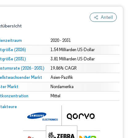
Anteil
tübersicht
ienzeitraum
2020 - 2031
tgröße (2026)
1.54 Milliarden US-Dollar
tgröße (2031)
3.81 Milliarden US-Dollar
stumsrate (2026 - 2031)
19.86% CAGR
ellstwachsender Markt
Asien-Pazifik
ter Markt
dert Namensnennung gemäß CC BY 4.0.
Nordamerika
tkonzentration
Mittel
© Mordor Intelligence. Wiederverwendung erfordert Namensnennung gemäß CC BY 4.0.
takteure