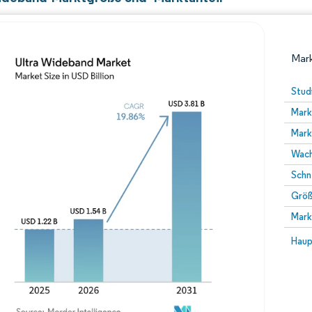
Mark
Stud
Mark
Mark
Wach
Schn
Größ
Bild © Mordor Intelligence. Wiederverwendung erfor
Mark
Bild 
Haup