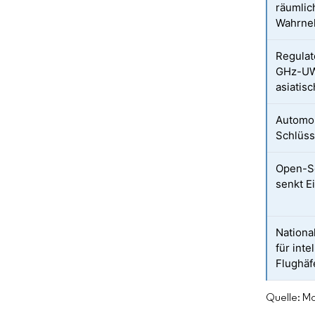
räumlic
Wahrne
Regulat
GHz-UW
asiatis
Automob
Schlüss
Open-S
senkt Ei
Nationa
für inte
Flughäf
Quelle: Mo