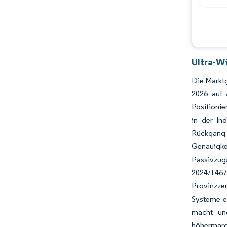
Ultra-W
Die Marktg
2026 auf 
Positionie
in der Ind
Rückgang 
Genauigkei
Passivzug
2024/1467 
Provinzze
Systeme e
macht un
höhermarg