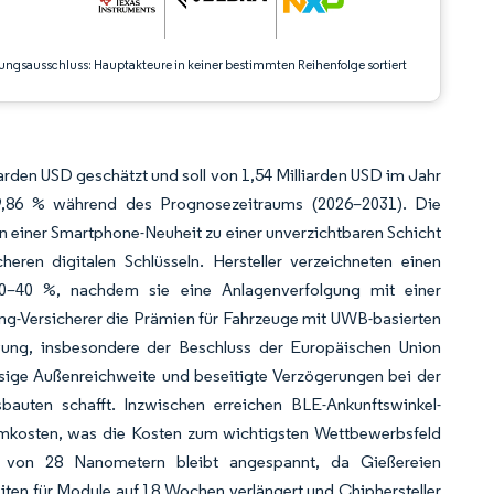
ungsausschluss: Hauptakteure in keiner bestimmten Reihenfolge sortiert
rden USD geschätzt und soll von 1,54 Milliarden USD im Jahr
9,86 % während des Prognosezeitraums (2026–2031). Die
n einer Smartphone-Neuheit zu einer unverzichtbaren Schicht
cheren digitalen Schlüsseln. Hersteller verzeichneten einen
30–40 %, nachdem sie eine Anlagenverfolgung mit einer
ing-Versicherer die Prämien für Fahrzeuge mit UWB-basierten
ung, insbesondere der Beschluss der Europäischen Union
ssige Außenreichweite und beseitigte Verzögerungen bei der
usbauten schafft. Inzwischen erreichen BLE-Ankunftswinkel-
iumkosten, was die Kosten zum wichtigsten Wettbewerbsfeld
b von 28 Nanometern bleibt angespannt, da Gießereien
ten für Module auf 18 Wochen verlängert und Chiphersteller