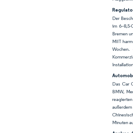
Regulato
Der Besch
im 6–8,5-G
Bremen un
MIIT harm
Wochen. J
Kommerzia
Installati
Automobi
Das Car C
BMW, Merc
reagierten
außerdem 
Chinesisch
Minuten au