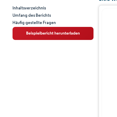
Inhaltsverzeichnis
Marktgröße und -anteil
Umfang des Berichts
Häufig gestellte Fragen
Marktanalyse
Trends und Einblicke
Segmentanalyse
Geografische Analyse
Wettbewerbslandschaft
Hauptakteure
Branchenentwicklungen