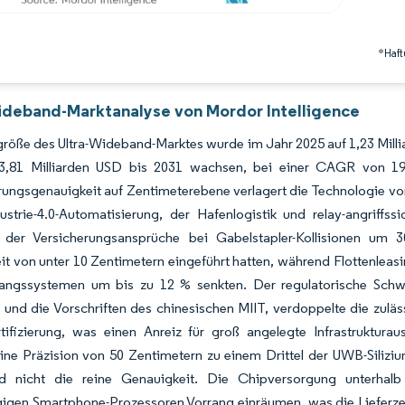
*Haft
ideband-Marktanalyse von Mordor Intelligence
röße des Ultra-Wideband-Marktes wurde im Jahr 2025 auf 1,23 Millia
3,81 Milliarden USD bis 2031 wachsen, bei einer CAGR von 1
rungsgenauigkeit auf Zentimeterebene verlagert die Technologie vo
ustrie-4.0-Automatisierung, der Hafenlogistik und relay-angriffssi
der Versicherungsansprüche bei Gabelstapler-Kollisionen um 
t von unter 10 Zentimetern eingeführt hatten, während Flottenleas
angssystemen um bis zu 12 % senkten. Der regulatorische Schw
und die Vorschriften des chinesischen MIIT, verdoppelte die zulä
rtifizierung, was einen Anreiz für groß angelegte Infrastruktura
ine Präzision von 50 Zentimetern zu einem Drittel der UWB-Siliz
d nicht die reine Genauigkeit. Die Chipversorgung unterhal
igen Smartphone-Prozessoren Vorrang einräumen, was die Lieferzei