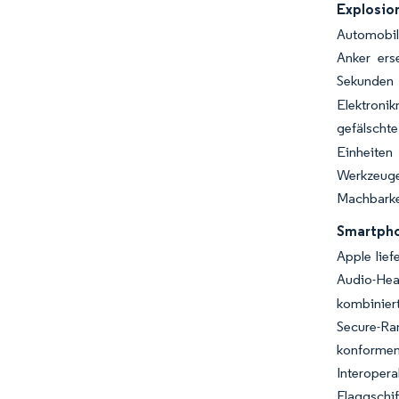
Explosio
Automobil
Anker ers
Sekunden 
Elektronik
gefälschte
Einheiten
Werkzeug
Machbarke
Smartpho
Apple lie
Audio-Head
kombiniert
Secure-Ra
konforme
Interopera
Flaggschi