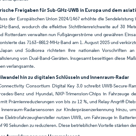
rische Freigaben für Sub-GHz-UWB in Europa und dem asiat
luss der Europäischen Union 2024/1467 erhöhte die Sendeleistung 
Hz-Band, wodurch die effektive Sichtlinienreichweite auf 30 Meter
d Rotterdam verwalten nun Fußgängerströme und gewähren Einsa
onisierte das 7163–8812-MHz-Band am 1. August 2025 und verkürzte
apan und Südkorea richteten ihre nationalen Vorschriften an
lisierung von Dual-Band-Geräten. Insgesamt beseitigen diese Maßn
onen verlangsamte.
lwandel hin zu digitalen Schlüsseln und Innenraum-Radar
onnectivity Consortium Digital Key 3.0 schreibt UWB-Secure-Rang
edes-Benz und Hyundai, NXP-Trimension-Chips in Fahrzeuge des M
 mit Prämienreduzierungen von bis zu 12 %, und Relay-Angriff-Diebst
Innenraum-Radarsensoren zur Kinderpräsenzerkennung hinzu, um d
e Elektrofahrzeughersteller nutzen UWB, um Fahrzeuge in Batterie
f 90 Sekunden zu reduzieren. Diese betrieblichen Vorteile stärken 