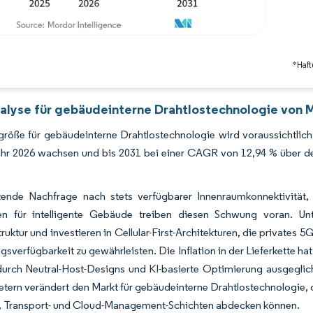
*Haft
alyse für gebäudeinterne Drahtlostechnologie von M
röße für gebäudeinterne Drahtlostechnologie wird voraussichtlich 
hr 2026 wachsen und bis 2031 bei einer CAGR von 12,94 % über de
tende Nachfrage nach stets verfügbarer Innenraumkonnektivit
ten für intelligente Gebäude treiben diesen Schwung voran. 
truktur und investieren in Cellular-First-Architekturen, die private
verfügbarkeit zu gewährleisten. Die Inflation in der Lieferkette ha
durch Neutral-Host-Designs und KI-basierte Optimierung ausgeglic
etern verändert den Markt für gebäudeinterne Drahtlostechnologie, 
-, Transport- und Cloud-Management-Schichten abdecken können.