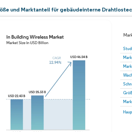
öße und Marktanteil für gebäudeinterne Drahtloste
Mark
Stud
Mark
Mark
Wach
Schn
Größ
Bild © Mordor Intelligence. Wiederverwendung erfor
Mark
Bild 
Haup