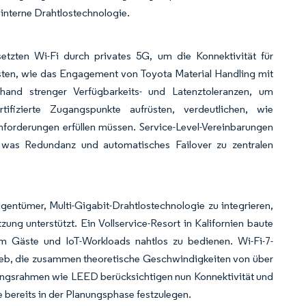
interne Drahtlostechnologie.
rsetzten Wi-Fi durch privates 5G, um die Konnektivität für
isten, wie das Engagement von Toyota Material Handling mit
nhand strenger Verfügbarkeits- und Latenztoleranzen, um
fizierte Zugangspunkte aufrüsten, verdeutlichen, wie
nforderungen erfüllen müssen. Service-Level-Vereinbarungen
, was Redundanz und automatisches Failover zu zentralen
entümer, Multi-Gigabit-Drahtlostechnologie zu integrieren,
ng unterstützt. Ein Vollservice-Resort in Kalifornien baute
 Gäste und IoT-Workloads nahtlos zu bedienen. Wi-Fi-7-
ieb, die zusammen theoretische Geschwindigkeiten von über
rungsrahmen wie LEED berücksichtigen nun Konnektivität und
 bereits in der Planungsphase festzulegen.