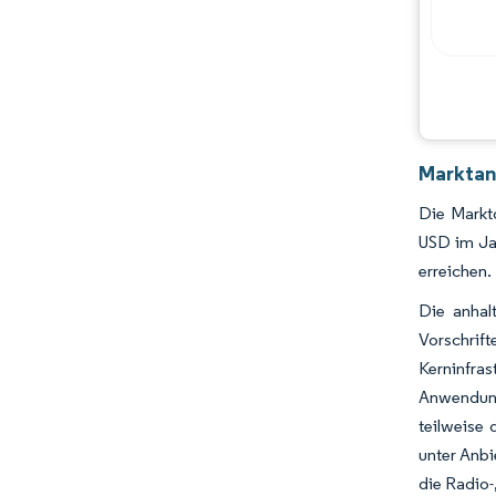
Hauptakteure
Chancen & Aussichten
Branchenentwicklungen
Marktan
Die Marktg
USD im Ja
erreichen.
Die anhal
Vorschrif
Kerninfras
Anwendungs
teilweise 
unter Anbi
die Radio