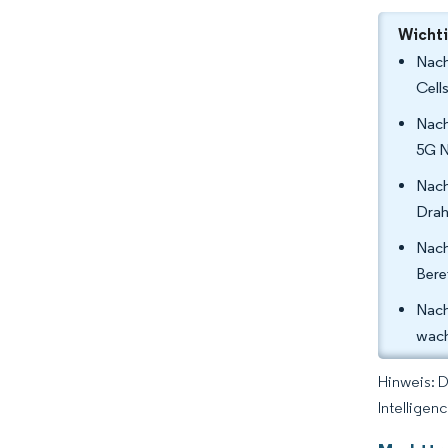
Wichti
Nach
Cell
Nach
5G N
Nach
Drah
Nach
Bere
Nach
wach
Hinweis: 
Intelligen