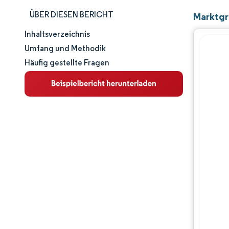
ÜBER DIESEN BERICHT
Marktgr
Inhaltsverzeichnis
Marktgröße und -anteil
Umfang und Methodik
Häufig gestellte Fragen
Marktanalyse
Trends und Einblicke
Segmentanalyse
Geografische Analyse
Regulatorisches Umfeld
Wertschöpfungskettenanalyse
Wettbewerbslandschaft