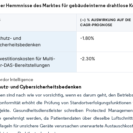
der Hemmnisse des Marktes für gebäudeinterne drahtlose 
S
(~) % AUSWIRKUNG AUF DIE
CAGR-PROGNOSE
hutz- und
-1.80%
icherheitsbedenken
vestitionskosten für Multi-
-2.30%
r-DAS-Bereitstellungen
rdor Intelligence
utz- und Cybersicherheitsbedenken
en sind nach wie vor vorsichtig, wenn es darum geht, den Betrieb
formität erhöht die Prüfung von Standortverfolgungsfunktionen i
ojekte. Gesundheitsdienstleister schreiben Protected Managemen
e genehmigt werden, da Patientendaten über dieselbe Luftschnitt
egeln für unsichere Geräte verursachen unerwartete Austauschkosten