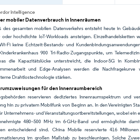
rdor Intelligence
er mobiler Datenverbrauch in Innenräumen
 des gesamten mobilen Datenverkehrs entsteht heute in Gebäuden
 oder hochdichte IoT-Workloads ansteigen. Einzelhandelsketten wie
i-Fi keine Echtzeit-Bestands- und Kundenbindungsanwendungen un
 Kinderkrankenhaus 900 Tri-Radio-Zugangspunkte, um Telemedizin
was die Kapazitätslücke unterstreicht, die Indoor-5G in Komb
ammenarbeit und Edge-Analysen werden die Nachfragekurve ve
erne Drahtlostechnologie stärken.
rumzuweisungen für den Innenraumbereich
ngsbehörden reservieren dediziertes Innenraumspektrum und ve
ng hin zu privatem Mobilfunk von Beginn an. In den Vereinigten Sta
ür Unternehmens- und Veranstaltungsortbereitstellungen, wobei ein ei
nehmigte 480–500 MHz im 6-GHz-Band und ermöglichte damit 3
äten entscheidend sind. China Mobile reservierte 416 Million
omatisierung im großen Maßstab zu beschleunigen. Solche Zuweis