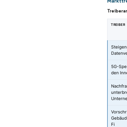
Markttr
Treibera
TREIBER
Steigen
Datenve
5G-Spe
den In
Nachfra
unterbr
Unterne
Vorschri
Gebäude
Fi