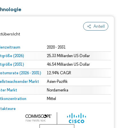
chnologie
Anteil
tübersicht
ienzeitraum
2020 - 2031
tgröße (2026)
25.33 Milliarden US-Dollar
tgröße (2031)
46.54 Milliarden US-Dollar
stumsrate (2026 - 2031)
12.94% CAGR
ellstwachsender Markt
Asien-Pazifik
ter Markt
Nordamerika
dert Namensnennung gemäß CC BY 4.0.
tkonzentration
Mittel
© Mordor Intelligence. Wiederverwendung erfordert Namensnennung gemäß CC BY 4.0.
takteure