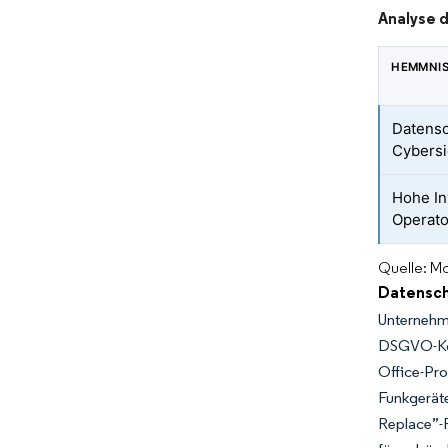
Analyse 
HEMMNI
Datensc
Cybers
Hohe In
Operato
Quelle: Mo
Datensch
Unternehm
DSGVO-Kon
Office-Pr
Funkgerät
Replace”-R