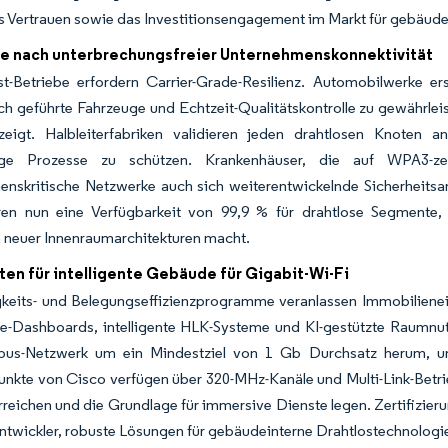
s Vertrauen sowie das Investitionsengagement im Markt für gebäude
e nach unterbrechungsfreier Unternehmenskonnektivität
rst-Betriebe erfordern Carrier-Grade-Resilienz. Automobilwerke e
h geführte Fahrzeuge und Echtzeit-Qualitätskontrolle zu gewährle
zeigt. Halbleiterfabriken validieren jeden drahtlosen Knoten a
ge Prozesse zu schützen. Krankenhäuser, die auf WPA3-zerti
enskritische Netzwerke auch sich weiterentwickelnde Sicherheitsa
eren nun eine Verfügbarkeit von 99,9 % für drahtlose Segmente
 neuer Innenraumarchitekturen macht.
ten für intelligente Gebäude für Gigabit-Wi-Fi
keits- und Belegungseffizienzprogramme veranlassen Immobilieneig
e-Dashboards, intelligente HLK-Systeme und KI-gestützte Raumnutzu
us-Netzwerk um ein Mindestziel von 1 Gb Durchsatz herum, um
nkte von Cisco verfügen über 320-MHz-Kanäle und Multi-Link-Betr
reichen und die Grundlage für immersive Dienste legen. Zertifizie
twickler, robuste Lösungen für gebäudeinterne Drahtlostechnologie