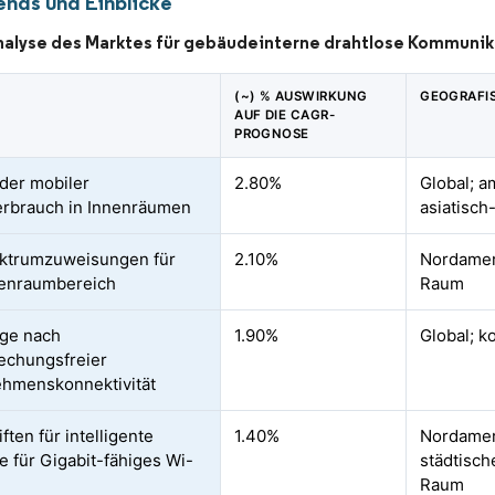
ends und Einblicke
nalyse des Marktes für gebäudeinterne drahtlose Kommunik
(~) % AUSWIRKUNG
GEOGRAFI
AUF DIE CAGR-
PROGNOSE
der mobiler
2.80%
Global; 
rbrauch in Innenräumen
asiatisch
ktrumzuweisungen für
2.10%
Nordameri
nenraumbereich
Raum
ge nach
1.90%
Global; k
echungsfreier
hmenskonnektivität
ften für intelligente
1.40%
Nordamer
 für Gigabit-fähiges Wi-
städtisch
Raum