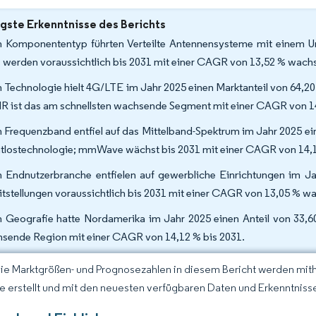
gste Erkenntnisse des Berichts
 Komponententyp führten Verteilte Antennensysteme mit einem Um
s werden voraussichtlich bis 2031 mit einer CAGR von 13,52 % wach
 Technologie hielt 4G/LTE im Jahr 2025 einen Marktanteil von 64,2
R ist das am schnellsten wachsende Segment mit einer CAGR von 14
 Frequenzband entfiel auf das Mittelband-Spektrum im Jahr 2025 ei
tlostechnologie; mmWave wächst bis 2031 mit einer CAGR von 14,
 Endnutzerbranche entfielen auf gewerbliche Einrichtungen im Jah
itstellungen voraussichtlich bis 2031 mit einer CAGR von 13,05 % 
 Geografie hatte Nordamerika im Jahr 2025 einen Anteil von 33,60 
sende Region mit einer CAGR von 14,12 % bis 2031.
Die Marktgrößen- und Prognosezahlen in diesem Bericht werden mit
ce erstellt und mit den neuesten verfügbaren Daten und Erkenntnissen