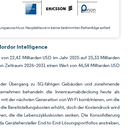
ungsausschluss: Hauptakteure in keiner bestimmten Reihenfolge sortiert
ordor Intelligence
von 22,43 Milliarden USD im Jahr 2025 auf 25,33 Milliarden
n Zeitraum 2026–2031 einen Wert von 46,54 Milliarden USD
ät, der Übergang zu 5G-fähigen Gebäuden und zunehmende
Unternehmen behandeln die Innenraumabdeckung heute als
s 5G mit der nächsten Generation von Wi-Fi kombinieren, um die
t die Bereitstellungskosten erhöht, doch der Kostendruck wird
hen, die die Lebenszykluskosten senken. Die Konsolidierung
da Gerätehersteller End-to-End-Lösungsportfolios anstreben,