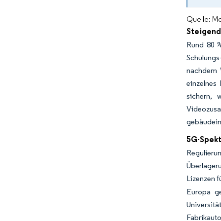
Quelle: Mo
Steigend
Rund 80 %
Schulungs-
nachdem W
einzelnes
sichern, 
Videozus
gebäudeint
5G-Spekt
Regulieru
Überlageru
Lizenzen f
Europa ge
Universit
Fabrikaut