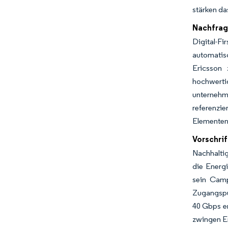
stärken da
Nachfrag
Digital-Fi
automatisc
Ericsson 
hochwerti
unternehm
referenzi
Elementen
Vorschrif
Nachhaltig
die Energi
sein Camp
Zugangspu
40 Gbps er
zwingen En