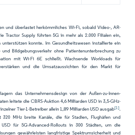
 und überlastet herkömmliches Wi-Fi, sobald Video-, AR-
 Tractor Supply führten 5G in mehr als 2.000 Filialen ein,
terstützen konnte. Im Gesundheitswesen installierte ein
- und Bildgebungsverkehr ohne Patientenunterbrechung zu
ination mit Wi-Fi 6E schließt. Wachsende Workloads für
rstärken und die Umsatzaussichten für den Markt für
rlagern das Unternehmensdesign von der Außen-zu-Innen-
aten leitete die CBRS-Auktion 4,6 Milliarden USD in 3,5-GHz-
[1]
nzelner Tier-1-Betreiber allein 1,89 Milliarden USD ausgab
.
20 MHz breite Kanäle, die für Stadien, Flughäfen und
en USD für 5G-Advanced-Rollouts in 300 Städten, um die
ungen gewährleisten langfristige Spektrumsicherheit und