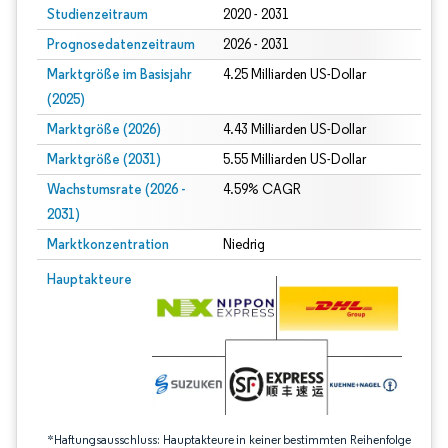
Studienzeitraum
2020 - 2031
Prognosedatenzeitraum
2026 - 2031
Marktgröße im Basisjahr
4.25 Milliarden US-Dollar
(2025)
Marktgröße (2026)
4.43 Milliarden US-Dollar
Marktgröße (2031)
5.55 Milliarden US-Dollar
Wachstumsrate (2026 -
4.59% CAGR
2031)
Marktkonzentration
Niedrig
Bild © Mordor Intelligence. Wiederverwendung erfordert Namensnennung gem
Hauptakteure
*Haftungsausschluss: Hauptakteure in keiner bestimmten Reihenfolge