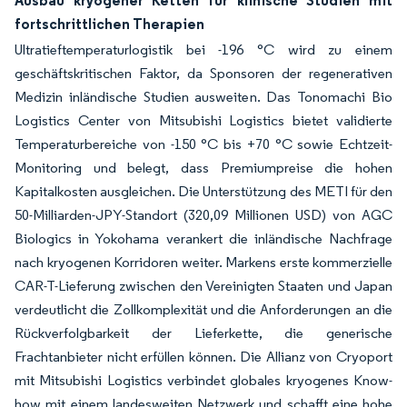
Ausbau kryogener Ketten für klinische Studien mit
fortschrittlichen Therapien
Ultratieftemperaturlogistik bei -196 °C wird zu einem
geschäftskritischen Faktor, da Sponsoren der regenerativen
Medizin inländische Studien ausweiten. Das Tonomachi Bio
Logistics Center von Mitsubishi Logistics bietet validierte
Temperaturbereiche von -150 °C bis +70 °C sowie Echtzeit-
Monitoring und belegt, dass Premiumpreise die hohen
Kapitalkosten ausgleichen. Die Unterstützung des METI für den
50-Milliarden-JPY-Standort (320,09 Millionen USD) von AGC
Biologics in Yokohama verankert die inländische Nachfrage
nach kryogenen Korridoren weiter. Markens erste kommerzielle
CAR-T-Lieferung zwischen den Vereinigten Staaten und Japan
verdeutlicht die Zollkomplexität und die Anforderungen an die
Rückverfolgbarkeit der Lieferkette, die generische
Frachtanbieter nicht erfüllen können. Die Allianz von Cryoport
mit Mitsubishi Logistics verbindet globales kryogenes Know-
how mit einem landesweiten Netzwerk und schafft eine hohe