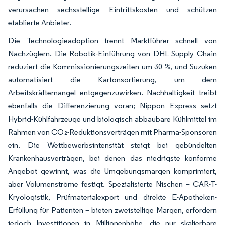
verursachen sechsstellige Eintrittskosten und schützen
etablierte Anbieter.
Die Technologieadoption trennt Marktführer schnell von
Nachzüglern. Die Robotik-Einführung von DHL Supply Chain
reduziert die Kommissionierungszeiten um 30 %, und Suzuken
automatisiert die Kartonsortierung, um dem
Arbeitskräftemangel entgegenzuwirken. Nachhaltigkeit treibt
ebenfalls die Differenzierung voran; Nippon Express setzt
Hybrid-Kühlfahrzeuge und biologisch abbaubare Kühlmittel im
Rahmen von CO₂-Reduktionsverträgen mit Pharma-Sponsoren
ein. Die Wettbewerbsintensität steigt bei gebündelten
Krankenhausverträgen, bei denen das niedrigste konforme
Angebot gewinnt, was die Umgebungsmargen komprimiert,
aber Volumenströme festigt. Spezialisierte Nischen – CAR-T-
Kryologistik, Prüfmaterialexport und direkte E-Apotheken-
Erfüllung für Patienten – bieten zweistellige Margen, erfordern
jedoch Investitionen in Millionenhöhe, die nur skalierbare