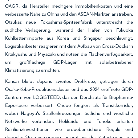
CAGR, da Hersteller niedrigere Immobilienkosten und eine
verbesserte Nähe zu China und den ASEAN-Märkten anstreben.
Otsukas neue Tokushima-Spritzenfabrik unterstreicht die
südliche Verlagerung, während der Hafen von Fukuoka
Kühlkettenimporte aus Korea und Singapur beschleunigt.
Logistikanbieter reagieren mit dem Aufbau von Cross-Docks in
Kitakyushu und Miyazaki und nutzen die Flächenverfügbarkeit,
um großflächige GDP-Lager mit solarbetriebener
Klimatisierung zu errichten.
Kansai bleibt Japans zweites Drehkreuz, getragen durch
Osaka-Kobe-Produktionscluster und das 2024 eröffnete GDP-
Zentrum von LOGISTEED, das den Durchsatz für Biopharma-
Exporteure verbessert. Chubu fungiert als Transitkorridor,
wobei Nagoya's Straßenkreuzungen östliche und westliche
Netzwerke verbinden. Hokkaido und Tohoku erhalten
Resilienzinvestitionen wie erdbebensichere Regale und
doppelte Stromversorgung, gelernt aus der Katastrophe von