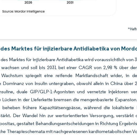
*Haft
des Marktes für injizierbare Antidiabetika von Mordo
des Marktes für injizierbare Antidiabetika wird voraussichtlich von 
 wachsen und soll bis 2031 bei einer CAGR von 2,98 % über den
Wachstum spiegelt eine reifende Marktlandschaft wider, in d
ge Dominanz von Insulin untergraben, obwohl allein in China über
Insuline, duale GIP/GLP-1-Agonisten und vernetzte Injektoren v
e Lücken in der Lieferkette bremsen die mengenbasierte Expansion
rn beheben frühere Kapazitätsengpässe, während die lokalisierte 
 stärkt. Der Wandel hin zur wertorientierten Versorgung, verstär
ositas, gestaltet Behandlungsentscheidungen in Richtung Ergebniss
che Therapieschemata mit nachgewiesenen kardiometabolischen Vor