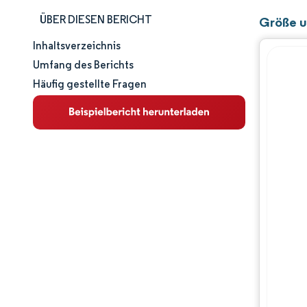
ÜBER DIESEN BERICHT
Größe un
Inhaltsverzeichnis
Marktgröße und -anteil
Umfang des Berichts
Häufig gestellte Fragen
Marktanalyse
Trends und Einblicke
Segmentanalyse
Geografische Analyse
Wettbewerbslandschaft
Hauptakteure
Branchenentwicklungen