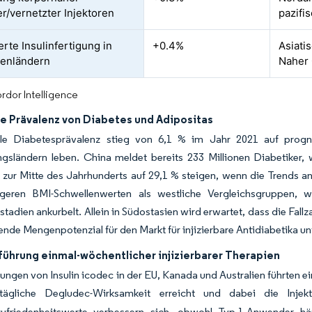
er/vernetzter Injektoren
pazifi
erte Insulinfertigung in
+0.4%
Asiati
lenländern
Naher
rdor Intelligence
e Prävalenz von Diabetes und Adipositas
le Diabetesprävalenz stieg von 6,1 % im Jahr 2021 auf progn
ngsländern leben. China meldet bereits 233 Millionen Diabetiker,
 zur Mitte des Jahrhunderts auf 29,1 % steigen, wenn die Trends a
igeren BMI-Schwellenwerten als westliche Vergleichsgruppen, w
stadien ankurbelt. Allein in Südostasien wird erwartet, dass die Fallz
ende Mengenpotenzial für den Markt für injizierbare Antidiabetika unt
führung einmal-wöchentlicher injizierbarer Therapien
ungen von Insulin icodec in der EU, Kanada und Australien führten ei
ägliche Degludec-Wirksamkeit erreicht und dabei die Injek
zufriedenheitswerte verbessern sich, obwohl Typ-1-Anwender h