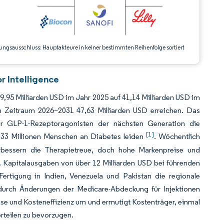
ungsausschluss: Hauptakteure in keiner bestimmten Reihenfolge sortiert
r Intelligence
39,95 Milliarden USD im Jahr 2025 auf 41,14 Milliarden USD im
 Zeitraum 2026–2031 47,63 Milliarden USD erreichen. Das
er GLP-1-Rezeptoragonisten der nächsten Generation die
[1]
 233 Millionen Menschen an Diabetes leiden
. Wöchentlich
erbessern die Therapietreue, doch hohe Markenpreise und
. Kapitalausgaben von über 12 Milliarden USD bei führenden
Fertigung in Indien, Venezuela und Pakistan die regionale
kt durch Änderungen der Medicare-Abdeckung für Injektionen
e und Kosteneffizienz um und ermutigt Kostenträger, einmal
teilen zu bevorzugen.