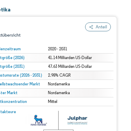
etika
Anteil
tübersicht
ienzeitraum
2020 - 2031
tgröße (2026)
41.14 Milliarden US-Dollar
tgröße (2031)
47.63 Milliarden US-Dollar
stumsrate (2026 - 2031)
2.98% CAGR
ellstwachsender Markt
Nordamerika
ter Markt
dert Namensnennung gemäß CC BY 4.0.
Nordamerika
tkonzentration
Mittel
© Mordor Intelligence. Wiederverwendung erfordert Namensnennung gemäß CC BY 4.0.
takteure