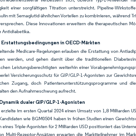
eit einer sorgfältigen Titration unterstreicht. Pipeline-Wirkstoff
sulin mit Semaglutid-ähnlichen Vorteilen zu kombinieren, während Tr
 versprechen. Diese Innovationen erweitern die therapeutischen M
e Antidiabetika.
 Erstattungsbedingungen in OECD-Märkten
ltende Medicare-Regelungen erlauben die Erstattung von Antiadipo
ben werden, und gehen damit über die traditionellen Diabetesi
schen Leistungsberechtigten weiterhin einer Vorabgenehmigungsp
nerlei Versicherungsschutz für GIP/GLP-1-Agonisten zur Gewichtsr
lichen Zugang, doch Patientenunterstützungsprogramme und di
halten den Aufnahmeschwung aufrecht.
-Dynamik dualer GIP/GLP-1-Agonisten
 erzielte im ersten Quartal 2024 einen Umsatz von 1,8 Milliarden 
 Kandidaten wie BGM0504 haben in frühen Studien einen Gewichtsve
n eines Triple-Agonisten für 2 Milliarden USD positioniert das Unt
n Multi-Rezeptor-Ansätzen erwarten die Marktteilnehmer im Markt 