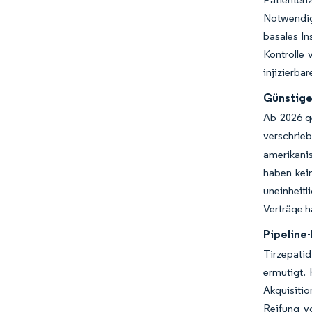
Notwendigk
basales In
Kontrolle
injizierbar
Günstige
Ab 2026 ge
verschrie
amerikani
haben kei
uneinheit
Verträge 
Pipeline
Tirzepatid
ermutigt.
Akquisitio
Reifung vo