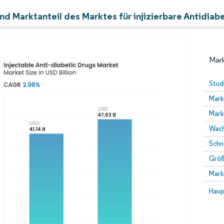
d Marktanteil des Marktes für injizierbare Antidiab
Mark
Stud
Mark
Mark
Wach
Schn
Größ
Bild © Mordor Intelligence. Wiederverwendung erfor
Mark
Bild 
Haup