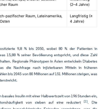
scher Raum
(2–4 Jahre)
sch-pazifischer Raum, Lateinamerika,
Langfristig (≥
 Osten
4 Jahre)
ostizierte 9,8 % bis 2050, wobei 80 % der Patienten in
 was 15,88 % seiner Bevölkerung entspricht, und diese Zahl
nhalten. Regionale Phänotypen in Asien entwickeln Diabetes
as die Nachfrage nach injizierbaren Mitteln in früheren
ahlen bis 2045 von 80 Millionen auf 151 Millionen steigen, was
erstreicht.
n basales Insulin mit einer Halbwertszeit von 196 Stunden ein,
[2]
tionshäufigkeit von sieben auf eine reduziert
. Die
äufigere hypoglykämische Episoden verzeichnen, was die