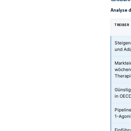
Analyse 
TREIBER
Steigen
und Adi
Marktei
wöchent
Therap
Günstig
in OEC
Pipelin
1-Agoni
Einführ