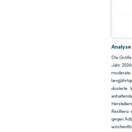
Analyse 
Die Größe 
Jahr 2026
moderate 
langjähri
dosierte 
anhaltend
Herstelle
Resilienz
gegen Adip
wöchentli