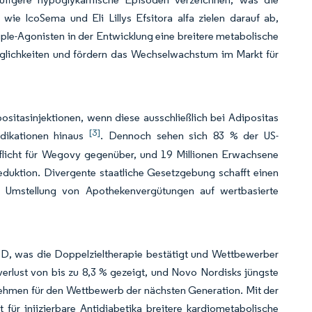
e wie IcoSema und Eli Lillys Efsitora alfa zielen darauf ab,
iple-Agonisten in der Entwicklung eine breitere metabolische
öglichkeiten und fördern das Wechselwachstum im Markt für
sitasinjektionen, wenn diese ausschließlich bei Adipositas
[3]
ndikationen hinaus
. Dennoch sehen sich 83 % der US-
flicht für Wegovy gegenüber, und 19 Millionen Erwachsene
eduktion. Divergente staatliche Gesetzgebung schafft einen
e Umstellung von Apothekenvergütungen auf wertbasierte
USD, was die Doppelzieltherapie bestätigt und Wettbewerber
rlust von bis zu 8,3 % gezeigt, und Novo Nordisks jüngste
ernehmen für den Wettbewerb der nächsten Generation. Mit der
für injizierbare Antidiabetika breitere kardiometabolische