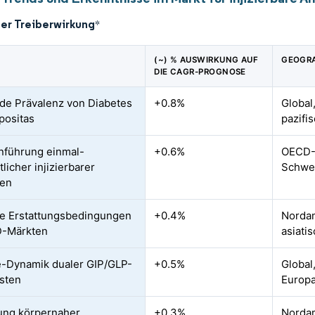
der Treiberwirkung
*
(~) % AUSWIRKUNG AUF
GEOGRA
DIE CAGR-PROGNOSE
de Prävalenz von Diabetes
+0.8%
Global
positas
pazifi
nführung einmal-
+0.6%
OECD-
licher injizierbarer
Schwel
ien
e Erstattungsbedingungen
+0.4%
Nordam
D-Märkten
asiati
e-Dynamik dualer GIP/GLP-
+0.5%
Global
sten
Europ
ung körpernaher
+0.3%
Nordam