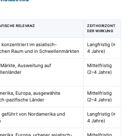
FISCHE RELEVANZ
ZEITHORIZONT
DER WIRKUNG
, konzentriert im asiatisch-
Langfristig (≥
schen Raum und in Schwellenmärkten
4 Jahre)
Märkte, Ausweitung auf
Mittelfristig
lenländer
(2–4 Jahre)
erika, Europa, ausgewählte
Mittelfristig
sch-pazifische Länder
(2–4 Jahre)
, geführt von Nordamerika und
Langfristig (≥
a
4 Jahre)
erika, Europa, urbaner asiatisch-
Mittelfristig