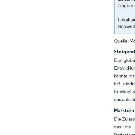
tragbar
Lokalisi
Schwel
Quelle: Mo
Steigend
Die globa
Entwicklu
könnte bis
bei niedr
Krankheits
das anhalt
Marktein
Die Zulass
das die t
Patienten