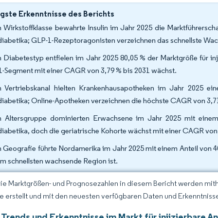
gste Erkenntnisse des Berichts
 Wirkstoffklasse bewahrte Insulin im Jahr 2025 die Marktführerscha
diabetika; GLP-1-Rezeptoragonisten verzeichnen das schnellste Wa
 Diabetestyp entfielen im Jahr 2025 80,05 % der Marktgröße für inj
1-Segment mit einer CAGR von 3,79 % bis 2031 wächst.
 Vertriebskanal hielten Krankenhausapotheken im Jahr 2025 ein
diabetika; Online-Apotheken verzeichnen die höchste CAGR von 3,7
 Altersgruppe dominierten Erwachsene im Jahr 2025 mit einem A
diabetika, doch die geriatrische Kohorte wächst mit einer CAGR vo
 Geografie führte Nordamerika im Jahr 2025 mit einem Anteil von 4
am schnellsten wachsende Region ist.
Die Marktgrößen- und Prognosezahlen in diesem Bericht werden mit
ce erstellt und mit den neuesten verfügbaren Daten und Erkenntnissen
Trends und Erkenntnisse im Markt für injizierbare A