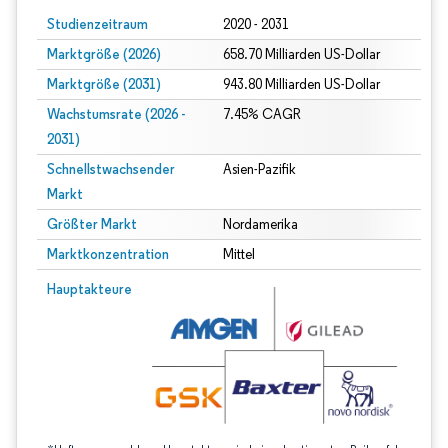
Studienzeitraum
2020 - 2031
Marktgröße (2026)
658.70 Milliarden US-Dollar
Marktgröße (2031)
943.80 Milliarden US-Dollar
Wachstumsrate (2026 -
7.45% CAGR
2031)
Schnellstwachsender
Asien-Pazifik
Markt
Größter Markt
Nordamerika
Marktkonzentration
Mittel
Bild © Mordor Intelligence. Wiederverwendung erfordert Namensnennung gem
Hauptakteure