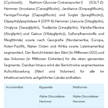
(Cycloset)), Natrium-Glucose-Cotransporter-2 (SGLT-2)-
Hemmer (Invokana (Canagliflozin), Jardiance (Empagliflozin),
Farxiga/Forxiga (Dapagliflozin) und Suglat (Ipragliflozin)),
Dipeptidylpeptidase-4 (DPP-4)-Hemmer (Januvia (Sitagliptin),
Onglyza (Saxagliptin), Tradjenta (Linagliptin), Vipidia/Nesina
(Alogliptin) und Galvus (Vildagliptin)), Sulfonylharnstoffe und
Meglitinide) sowie nach Geografie (Nordamerika, Europa,
Asien-Pazifik, Naher Osten und Afrika sowie Lateinamerika)
segmentiert. Der Bericht bietet den Wert (in Millionen USD) und
das Volumen (in Millionen Einheiten) für die oben genannten
Segmente. Darüber hinaus wird der Bericht eine segmentweise
Aufschlüsselung (Wert und Volumen) für alle im
Inhaltsverzeichnis aufgeführten Länder enthalten.
Arzneimittel
Biguanide
Metformin
Alpha-Glucosidase-
Alpha-Glucosidase-
Hemmer
Hemmer