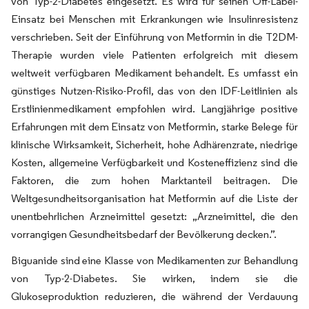
von Typ-2-Diabetes eingesetzt. Es wird für seinen Off-Label-
Einsatz bei Menschen mit Erkrankungen wie Insulinresistenz
verschrieben. Seit der Einführung von Metformin in die T2DM-
Therapie wurden viele Patienten erfolgreich mit diesem
weltweit verfügbaren Medikament behandelt. Es umfasst ein
günstiges Nutzen-Risiko-Profil, das von den IDF-Leitlinien als
Erstlinienmedikament empfohlen wird. Langjährige positive
Erfahrungen mit dem Einsatz von Metformin, starke Belege für
klinische Wirksamkeit, Sicherheit, hohe Adhärenzrate, niedrige
Kosten, allgemeine Verfügbarkeit und Kosteneffizienz sind die
Faktoren, die zum hohen Marktanteil beitragen. Die
Weltgesundheitsorganisation hat Metformin auf die Liste der
unentbehrlichen Arzneimittel gesetzt: „Arzneimittel, die den
vorrangigen Gesundheitsbedarf der Bevölkerung decken.”.
Biguanide sind eine Klasse von Medikamenten zur Behandlung
von Typ-2-Diabetes. Sie wirken, indem sie die
Glukoseproduktion reduzieren, die während der Verdauung