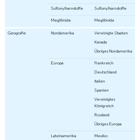
Sulfonylharnstoffe
Sulfonylharnstoffe
Meglitinide
Meglitinide
Geografie
Nordamerika
Vereinigte Staaten
Kanada
Übriges Nordamerika
Europa
Frankreich
Deutschland
Italien
Spanien
Vereinigtes
Königreich
Russland
Übriges Europa
Lateinamerika
Mexiko