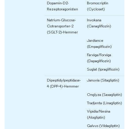
Dopamin-D2-
Bromocriptin
Rezeptoragonisten
(Cycloset)
Natrium-Glucose-
Invokana
Cotransporter-2
(Canagliflozin)
(SGLT-2)-Hemmer
Jardiance
(Empagliflozin)
Farxiga/Forxiga
(Dapagliflozin)
Suglat (Ipragliflozin)
Dipeptidylpeptidase-
Januvia (Sitagliptin)
4 (DPP-4)-Hemmer
Onglyza (Saxagliptin)
Tradjenta (Linagliptin)
Vipidia/Nesina
(Alogliptin)
Galvus (Vildagliptin)