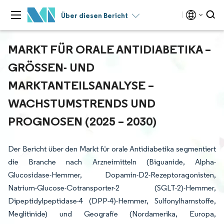
Über diesen Bericht
MARKT FÜR ORALE ANTIDIABETIKA –
GRÖSSEN- UND M
ARKTANTEILSANALYSE – W
ACHSTUMSTRENDS UND P
ROGNOSEN (2025 – 2030)
Der Bericht über den Markt für orale Antidiabetika segmentiert
die Branche nach Arzneimitteln (Biguanide, Alpha-
Glucosidase-Hemmer, Dopamin-D2-Rezeptoragonisten,
Natrium-Glucose-Cotransporter-2 (SGLT-2)-Hemmer,
Dipeptidylpeptidase-4 (DPP-4)-Hemmer, Sulfonylharnstoffe,
Meglitinide) und Geografie (Nordamerika, Europa,