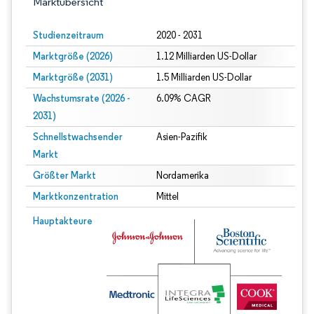
Marktübersicht
Studienzeitraum
2020 - 2031
Marktgröße (2026)
1.12 Milliarden US-Dollar
Marktgröße (2031)
1.5 Milliarden US-Dollar
Wachstumsrate (2026 -
6.09% CAGR
2031)
Schnellstwachsender
Asien-Pazifik
Markt
Größter Markt
Nordamerika
Marktkonzentration
Mittel
Bild © Mordor Intelligence. Wiederverwendung erfordert Namensnennung gem
Hauptakteure