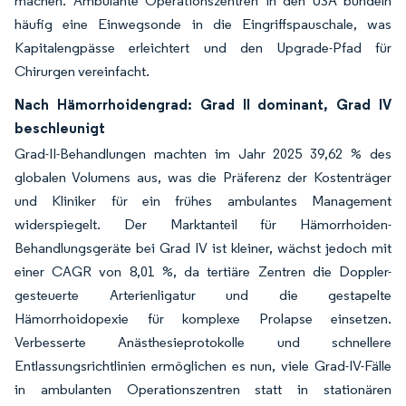
machen. Ambulante Operationszentren in den USA bündeln
häufig eine Einwegsonde in die Eingriffspauschale, was
Kapitalengpässe erleichtert und den Upgrade-Pfad für
Chirurgen vereinfacht.
Nach Hämorrhoidengrad: Grad II dominant, Grad IV
beschleunigt
Grad-II-Behandlungen machten im Jahr 2025 39,62 % des
globalen Volumens aus, was die Präferenz der Kostenträger
und Kliniker für ein frühes ambulantes Management
widerspiegelt. Der Marktanteil für Hämorrhoiden-
Behandlungsgeräte bei Grad IV ist kleiner, wächst jedoch mit
einer CAGR von 8,01 %, da tertiäre Zentren die Doppler-
gesteuerte Arterienligatur und die gestapelte
Hämorrhoidopexie für komplexe Prolapse einsetzen.
Verbesserte Anästhesieprotokolle und schnellere
Entlassungsrichtlinien ermöglichen es nun, viele Grad-IV-Fälle
in ambulanten Operationszentren statt in stationären