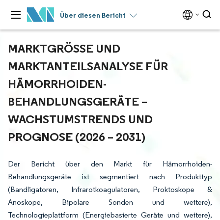
Über diesen Bericht
MARKTGRÖSSE UND M
ARKTANTEILSANALYSE FÜR H
ÄMORRHOIDEN-B
EHANDLUNGSGERÄTE – W
ACHSTUMSTRENDS UND P
ROGNOSE (2026 – 2031)
Der Bericht über den Markt für Hämorrhoiden-
Behandlungsgeräte ist segmentiert nach Produkttyp
(Bandligatoren, Infrarotkoagulatoren, Proktoskope &
Anoskope, Bipolare Sonden und weitere),
Technologieplattform (Energiebasierte Geräte und weitere),