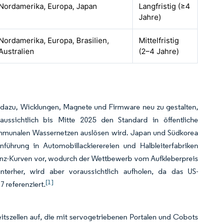
Nordamerika, Europa, Japan
Langfristig (≥4
Jahre)
Nordamerika, Europa, Brasilien,
Mittelfristig
Australien
(2–4 Jahre)
r dazu, Wicklungen, Magnete und Firmware neu zu gestalten,
aussichtlich bis Mitte 2025 den Standard in öffentliche
ommunalen Wassernetzen auslösen wird. Japan und Südkorea
führung in Automobillackierereien und Halbleiterfabriken
zienz-Kurven vor, wodurch der Wettbewerb vom Aufkleberpreis
nterher, wird aber voraussichtlich aufholen, da das US-
[1]
 referenziert.
eitszellen auf, die mit servogetriebenen Portalen und Cobots