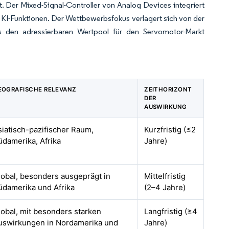
 Der Mixed-Signal-Controller von Analog Devices integriert
KI-Funktionen. Der Wettbewerbsfokus verlagert sich von der
s den adressierbaren Wertpool für den Servomotor-Markt
EOGRAFISCHE RELEVANZ
ZEITHORIZONT
DER
AUSWIRKUNG
siatisch-pazifischer Raum,
Kurzfristig (≤2
üdamerika, Afrika
Jahre)
lobal, besonders ausgeprägt in
Mittelfristig
üdamerika und Afrika
(2–4 Jahre)
lobal, mit besonders starken
Langfristig (≥4
uswirkungen in Nordamerika und
Jahre)