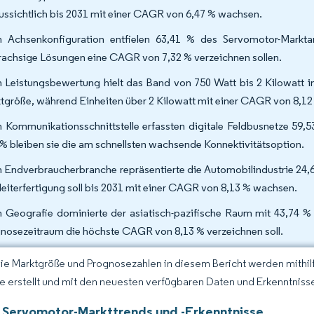
ussichtlich bis 2031 mit einer CAGR von 6,47 % wachsen.
 Achsenkonfiguration entfielen 63,41 % des Servomotor-Markta
achsige Lösungen eine CAGR von 7,32 % verzeichnen sollen.
 Leistungsbewertung hielt das Band von 750 Watt bis 2 Kilowatt i
tgröße, während Einheiten über 2 Kilowatt mit einer CAGR von 8,1
 Kommunikationsschnittstelle erfassten digitale Feldbusnetze 59,5
 % bleiben sie die am schnellsten wachsende Konnektivitätsoption.
 Endverbraucherbranche repräsentierte die Automobilindustrie 24,6
leiterfertigung soll bis 2031 mit einer CAGR von 8,13 % wachsen.
 Geografie dominierte der asiatisch-pazifische Raum mit 43,74 %
nosezeitraum die höchste CAGR von 8,13 % verzeichnen soll.
Die Marktgröße und Prognosezahlen in diesem Bericht werden mithi
ce erstellt und mit den neuesten verfügbaren Daten und Erkenntnisse
 Servomotor-Markttrends und -Erkenntnisse