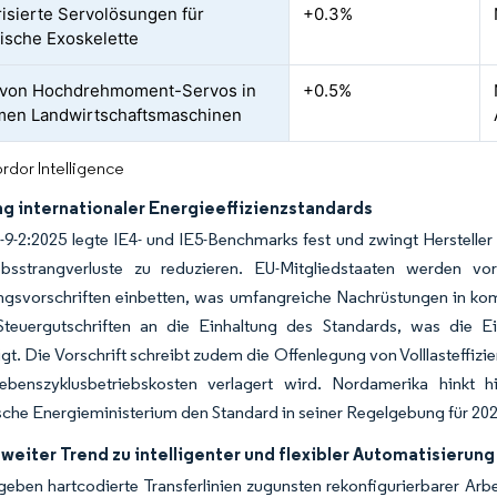
risierte Servolösungen für
+0.3%
ische Exoskelette
 von Hochdrehmoment-Servos in
+0.5%
men Landwirtschaftsmaschinen
rdor Intelligence
ng internationaler Energieeffizienzstandards
9-2:2025 legte IE4- und IE5-Benchmarks fest und zwingt Herstelle
bsstrangverluste zu reduzieren. EU-Mitgliedstaaten werden vor
ngsvorschriften einbetten, was umfangreiche Nachrüstungen in k
Steuergutschriften an die Einhaltung des Standards, was die Ein
gt. Die Vorschrift schreibt zudem die Offenlegung von Volllasteffi
ebenszyklusbetriebskosten verlagert wird. Nordamerika hinkt hi
che Energieministerium den Standard in seiner Regelgebung für 2027
eiter Trend zu intelligenter und flexibler Automatisierung
 geben hartcodierte Transferlinien zugunsten rekonfigurierbarer Arb