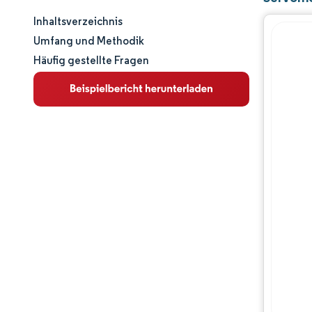
Inhaltsverzeichnis
Marktgröße und -anteil
Umfang und Methodik
Häufig gestellte Fragen
Marktanalyse
Trends und Einblicke
Segmentanalyse
Geografische Analyse
Wettbewerbslandschaft
Hauptakteure
Branchenentwicklungen