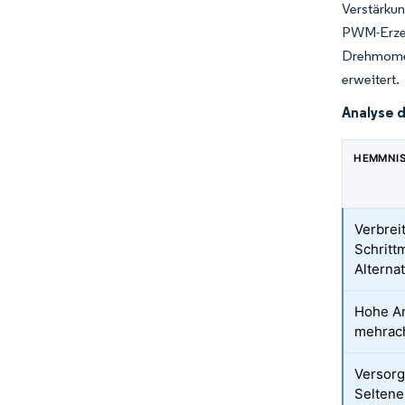
Verstärku
PWM-Erzeug
Drehmomen
erweitert.
Analyse 
HEMMNI
Verbrei
Schritt
Alterna
Hohe An
mehrac
Versorg
Seltene