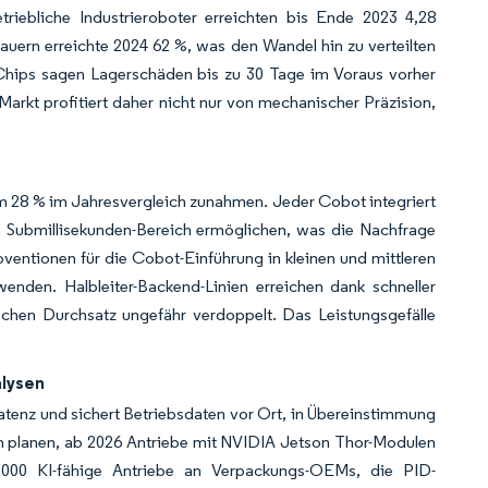
triebliche Industrieroboter erreichten bis Ende 2023 4,28
uern erreichte 2024 62 %, was den Wandel hin zu verteilten
Chips sagen Lagerschäden bis zu 30 Tage im Voraus vorher
Markt profitiert daher nicht nur von mechanischer Präzision,
m 28 % im Jahresvergleich zunahmen. Jeder Cobot integriert
im Submillisekunden-Bereich ermöglichen, was die Nachfrage
ventionen für die Cobot-Einführung in kleinen und mittleren
wenden. Halbleiter-Backend-Linien erreichen dank schneller
hen Durchsatz ungefähr verdoppelt. Das Leistungsgefälle
.
alysen
Latenz und sichert Betriebsdaten vor Ort, in Übereinstimmung
 planen, ab 2026 Antriebe mit NVIDIA Jetson Thor-Modulen
15.000 KI-fähige Antriebe an Verpackungs-OEMs, die PID-