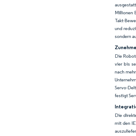
ausgestat
Millionen
Takt-Bewe
und reduzi
sondern au
Zunehmen
Die Robote
vier bis s
nach mehra
Unternehm
Servo-Del
festigt Se
Integrat
Die direkt
mit den I
auszulief