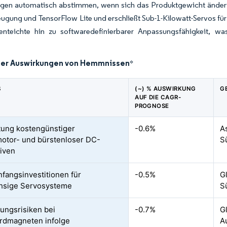
ngen automatisch abstimmen, wenn sich das Produktgewicht ändert.
ung und TensorFlow Lite und erschließt Sub-1-Kilowatt-Servos für 
teichte hin zu softwaredefinierbarer Anpassungsfähigkeit, wa
der Auswirkungen von Hemmnissen
*
S
(~) % AUSWIRKUNG
G
AUF DIE CAGR-
PROGNOSE
tung kostengünstiger
-0.6%
A
motor- und bürstenloser DC-
S
tiven
fangsinvestitionen für
-0.5%
G
hsige Servosysteme
S
ungsrisiken bei
-0.7%
G
rdmagneten infolge
A