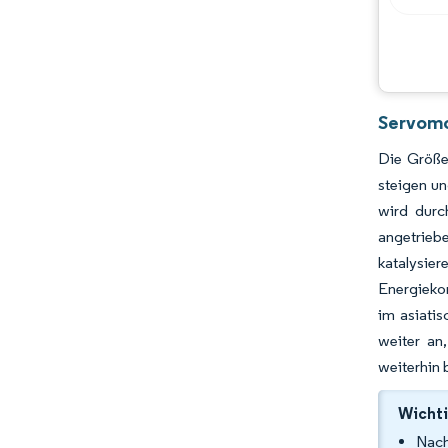
Servomo
Die Größe
steigen un
wird durc
angetrieb
katalysie
Energieko
im asiati
weiter an
weiterhin 
Wichti
Nach