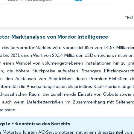
*Haft
tor-Marktanalyse von Mordor Intelligence
 des Servomotor-Marktes wird voraussichtlich von 14,57 Milliard
d bis 2031 einen Wert von 20,14 Milliarden USD erreichen, mit ei
h einen Wandel von volumengetriebenen Installationen hin zu prä
en, die höhere Stückpreise aufweisen. Strengere Effizienzvorsc
ren den Austausch von Altantrieben durch Premium-Einheiten 
nformität die Anschaffungskosten als primäres Kaufkriterium abge
sch-pazifischen Raum, der zunehmende Einsatz von Cobots sowie d
, auch wenn Lieferkettenrisiken im Zusammenhang mit Seltene
belasten.
gste Erkenntnisse des Berichts
 Motortyp führten AC-Servomotoren mit einem Umsatzanteil von 