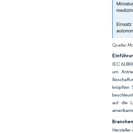
Miniatu
medizin
Einsatz
autono
Quelle: Mo
Einführu
IEC 61800-
um Antrie
Beschaffu
knüpften 
beschleuni
auf die L
amerikanis
Branchenw
Hersteller