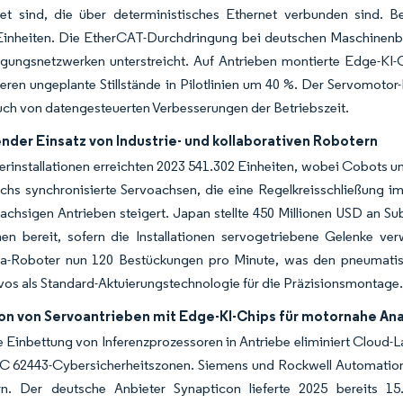
tet sind, die über deterministisches Ethernet verbunden sind. Be
 Einheiten. Die EtherCAT-Durchdringung bei deutschen Maschinenba
gungsnetzwerken unterstreicht. Auf Antrieben montierte Edge-KI-
eren ungeplante Stillstände in Pilotlinien um 40 %. Der Servomotor-
ch von datengesteuerten Verbesserungen der Betriebszeit.
der Einsatz von Industrie- und kollaborativen Robotern
rinstallationen erreichten 2023 541.302 Einheiten, wobei Cobots u
echs synchronisierte Servoachsen, die eine Regelkreisschließung 
chsigen Antrieben steigert. Japan stellte 450 Millionen USD an Sub
en bereit, sofern die Installationen servogetriebene Gelenke ver
ta-Roboter nun 120 Bestückungen pro Minute, was den pneumatisc
rvos als Standard-Aktuierungstechnologie für die Präzisionsmontage
ion von Servoantrieben mit Edge-KI-Chips für motornahe An
e Einbettung von Inferenzprozessoren in Antriebe eliminiert Cloud-
EC 62443-Cybersicherheitszonen. Siemens und Rockwell Automation
ern. Der deutsche Anbieter Synapticon lieferte 2025 bereits 