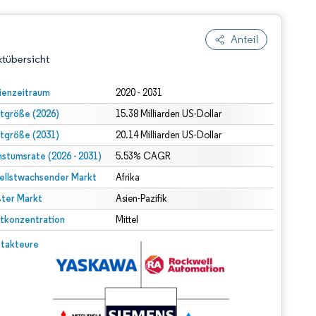
Anteil
tübersicht
ienzeitraum
2020 - 2031
tgröße (2026)
15.38 Milliarden US-Dollar
tgröße (2031)
20.14 Milliarden US-Dollar
stumsrate (2026 - 2031)
5.53% CAGR
ellstwachsender Markt
Afrika
ter Markt
dert Namensnennung gemäß CC BY 4.0.
Asien-Pazifik
tkonzentration
Mittel
© Mordor Intelligence. Wiederverwendung erfordert Namensnennung gemäß CC BY 4.0.
takteure