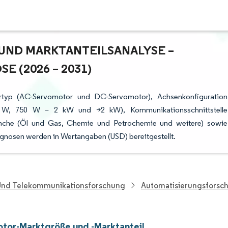
ND MARKTANTEILSANALYSE – W
(2026 – 2031)
ortyp (AC-Servomotor und DC-Servomotor), Achsenkonfiguration
0 W, 750 W – 2 kW und >2 kW), Kommunikationsschnittstelle
anche (Öl und Gas, Chemie und Petrochemie und weitere) sowie
gnosen werden in Wertangaben (USD) bereitgestellt.
 Und Telekommunikationsforschung
Automatisierungsforsc
tor-Marktgröße und -Marktanteil