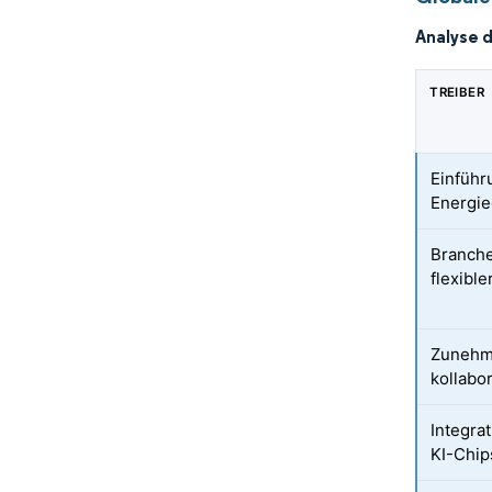
Analyse 
TREIBER
Einführ
Energie
Branche
flexibl
Zunehme
kollabo
Integra
KI-Chip