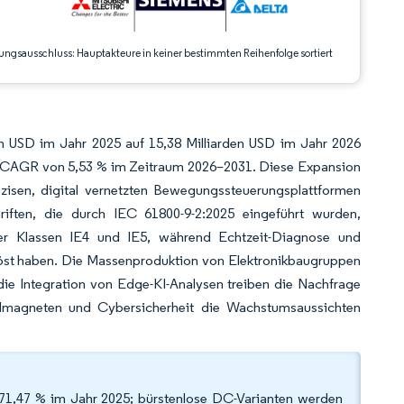
ungsausschluss: Hauptakteure in keiner bestimmten Reihenfolge sortiert
en USD im Jahr 2025 auf 15,38 Milliarden USD im Jahr 2026
ner CAGR von 5,53 % im Zeitraum 2026–2031. Diese Expansion
zisen, digital vernetzten Bewegungssteuerungsplattformen
hriften, die durch IEC 61800-9-2:2025 eingeführt wurden,
der Klassen IE4 und IE5, während Echtzeit-Diagnose und
löst haben. Die Massenproduktion von Elektronikbaugruppen
ie Integration von Edge-KI-Analysen treiben die Nachfrage
rdmagneten und Cybersicherheit die Wachstumsaussichten
71,47 % im Jahr 2025; bürstenlose DC-Varianten werden