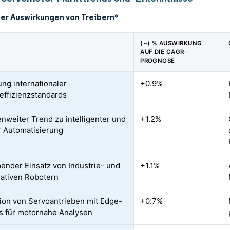
der Auswirkungen von Treibern
*
(~) % AUSWIRKUNG
AUF DIE CAGR-
PROGNOSE
ung internationaler
+0.9%
effizienzstandards
nweiter Trend zu intelligenter und
+1.2%
er Automatisierung
nder Einsatz von Industrie- und
+1.1%
rativen Robotern
tion von Servoantrieben mit Edge-
+0.7%
s für motornahe Analysen