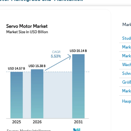
Mark
Stud
Mark
Mark
Wach
Schn
Größ
Bild © Mordor Intelligence. Wiederverwendung erfor
Mark
Bild 
Haup