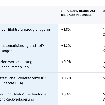
(~) % AUSWIRKUNG AUF
G
DIE CAGR-PROGNOSE
 der Elektrofahrzeugfertigung
+1.8%
N
O
ieautomatisierung und IIoT-
+1.2%
N
stungen
K
izienzverbesserungen in
+0.9%
N
ichen Immobilien
N
taatliche Steueranreize für
+0.7%
N
 Energie (IRA)
uss- und SynRM-Technologie
+0.4%
N
cht Rückverlagerung
W