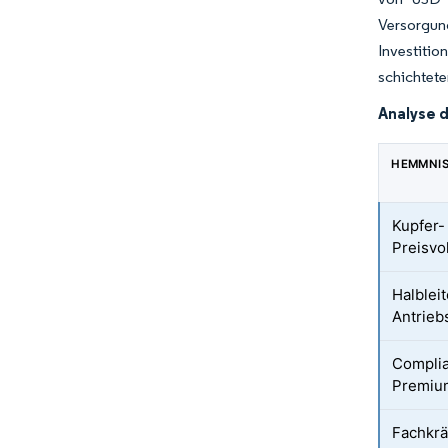
Versorgung
Investitio
schichtete
Analyse 
HEMMNI
Kupfer-
Preisvol
Halblei
Antrieb
Complia
Premium
Fachkrä