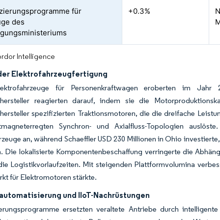
fizierungsprogramme für
+0.3%
N
uge des
M
igungsministeriums
rdor Intelligence
der Elektrofahrzeugfertigung
Elektrofahrzeuge für Personenkraftwagen eroberten im Jahr 
hersteller reagierten darauf, indem sie die Motorproduktions
ersteller spezifizierten Traktionsmotoren, die die dreifache Leistu
magneterregten Synchron- und Axialfluss-Topologien auslöste.
rzeuge an, während Schaeffler USD 230 Millionen in Ohio investiert
n. Die lokalisierte Komponentenbeschaffung verringerte die Abhäng
die Logistikvorlaufzeiten. Mit steigenden Plattformvolumina verbes
kt für Elektromotoren stärkte.
eautomatisierung und IIoT-Nachrüstungen
erungsprogramme ersetzten veraltete Antriebe durch intelligent