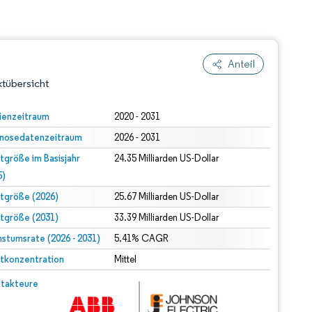
Anteil
tübersicht
ienzeitraum
2020 - 2031
nosedatenzeitraum
2026 - 2031
tgröße im Basisjahr
24.35 Milliarden US-Dollar
5)
tgröße (2026)
25.67 Milliarden US-Dollar
tgröße (2031)
33.39 Milliarden US-Dollar
dert Namensnennung gemäß CC BY 4.0.
stumsrate (2026 - 2031)
5.41% CAGR
tkonzentration
Mittel
© Mordor Intelligence. Wiederverwendung erfordert Namensnennung gemäß CC BY 4.0.
takteure