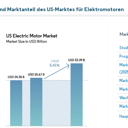
nd Marktanteil des US-Marktes für Elektromotoren
Mark
Stud
Prog
Mark
(202
Mark
Mark
Bild © Mordor Intelligence. Wiederverwendung erfor
Wach
Mark
Bild 
Haup