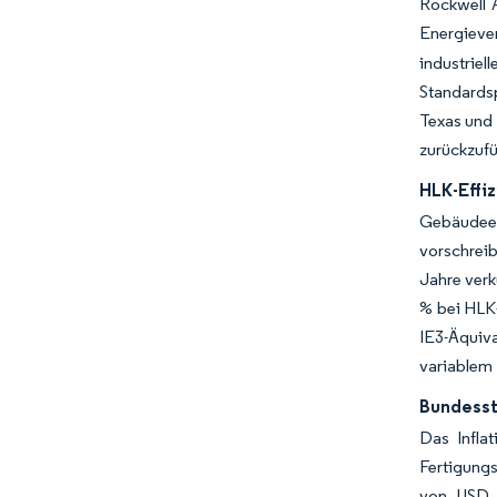
Rockwell 
Energiev
industrie
Standards
Texas und 
zurückzufü
HLK-Effi
Gebäudeei
vorschreib
Jahre verk
% bei HLK-
IE3-Äquiv
variablem 
Bundesst
Das Infla
Fertigungs
von USD 2