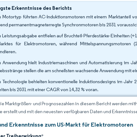
gste Erkenntnisse des Berichts
 Motortyp führten AC-Induktionsmotoren mit einem Marktanteil vo
end permanentmagneterregte Synchronmotoren bis 2031 voraussich
 Leistungsabgabe entfielen auf Bruchteil-Pferdestärke-Einheiten (<1
arktes für Elektromotoren, während Mittelspannungsmotoren
ndieren.
 Anwendung hielt Industriemaschinen und Automatisierung im Jahr
iebsstränge stellen die am schnellsten wachsende Anwendung mit ei
 Technologie behielten konventionelle Induktionsdesigns im Jahr 20
eiten bis 2031 mit einer CAGR von 14,32 % voran.
Die Marktgrößen- und Prognosezahlen in diesem Bericht werden mit
ce erstellt und mit den neuesten verfügbaren Daten und Erkenntnissen
und Erkenntnisse zum US-Markt für Elektromotoren
der Treiberwirkung
*