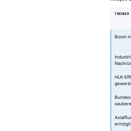
TREIBER
Boom in
Industr
Nachrü
HLK-Eff
gewerbl
Bundess
saubere
Axialfl
ermögli