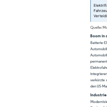
Elektri
Fahrze
Verteid
Quelle: Mo
Boom in 
Batterie-
Automobil
Automobilh
permanent
Elektrofah
integriere
verkürzte 
den US-Mar
Industri
Modernisi