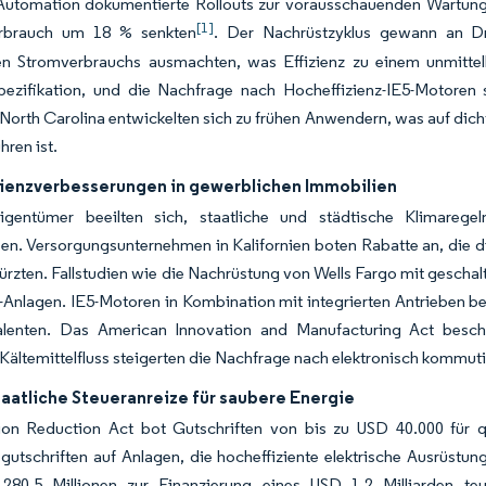
Automation dokumentierte Rollouts zur vorausschauenden Wartung,
[1]
erbrauch um 18 % senkten
. Der Nachrüstzyklus gewann an Dr
llen Stromverbrauchs ausmachten, was Effizienz zu einem unmitt
pezifikation, und die Nachfrage nach Hocheffizienz-IE5-Motoren s
North Carolina entwickelten sich zu frühen Anwendern, was auf dich
hren ist.
zienzverbesserungen in gewerblichen Immobilien
gentümer beeilten sich, staatliche und städtische Klimaregeln
en. Versorgungsunternehmen in Kalifornien boten Rabatte an, die d
ürzten. Fallstudien wie die Nachrüstung von Wells Fargo mit gesch
Anlagen. IE5-Motoren in Kombination mit integrierten Antrieben b
alenten. Das American Innovation and Manufacturing Act besch
Kältemittelfluss steigerten die Nachfrage nach elektronisch kommut
aatliche Steueranreize für saubere Energie
tion Reduction Act bot Gutschriften von bis zu USD 40.000 für q
gutschriften auf Anlagen, die hocheffiziente elektrische Ausrüstung
80,5 Millionen zur Finanzierung eines USD 1,2 Milliarden teu