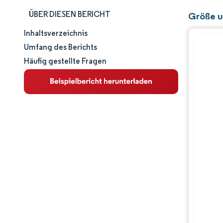
ÜBER DIESEN BERICHT
Größe u
Inhaltsverzeichnis
Marktgröße und -anteil
Umfang des Berichts
Häufig gestellte Fragen
Marktanalyse
Trends und Einblicke
Segmentanalyse
Geografische Analyse
Wettbewerbslandschaft
Hauptakteure
Branchenentwicklungen