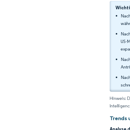
Wichti
Nach
währ
Nach
US-M
expa
Nach
Antr
Nach
schr
Hinweis: 
Intelligen
Trends 
Analyse 