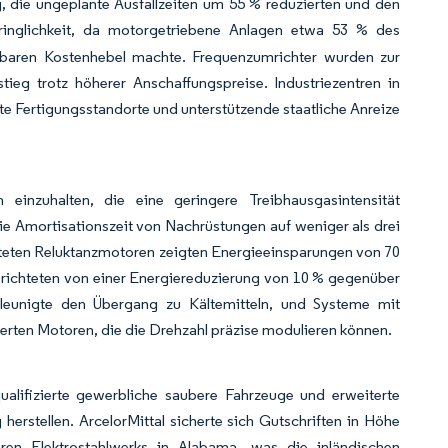
 die ungeplante Ausfallzeiten um 55 % reduzierten und den
inglichkeit, da motorgetriebene Anlagen etwa 53 % des
elbaren Kostenhebel machte. Frequenzumrichter wurden zur
tieg trotz höherer Anschaffungspreise. Industriezentren in
te Fertigungsstandorte und unterstützende staatliche Anreize
 einzuhalten, die eine geringere Treibhausgasintensität
ie Amortisationszeit von Nachrüstungen auf weniger als drei
alteten Reluktanzmotoren zeigten Energieeinsparungen von 70
erichteten von einer Energiereduzierung von 10 % gegenüber
leunigte den Übergang zu Kältemitteln, und Systeme mit
ierten Motoren, die die Drehzahl präzise modulieren können.
ualifizierte gewerbliche saubere Fahrzeuge und erweiterte
 herstellen. ArcelorMittal sicherte sich Gutschriften in Höhe
ren Elektrostahlwerks in Alabama, was die inländischen