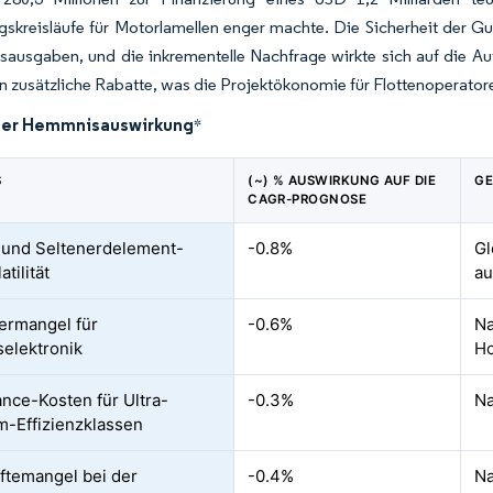
skreisläufe für Motorlamellen enger machte. Die Sicherheit der Gu
nsausgaben, und die inkrementelle Nachfrage wirkte sich auf die A
n zusätzliche Rabatte, was die Projektökonomie für Flottenoperatore
der Hemmnisauswirkung
*
S
(~) % AUSWIRKUNG AUF DIE
GE
CAGR-PROGNOSE
 und Seltenerdelement-
-0.8%
Gl
atilität
au
termangel für
-0.6%
Na
selektronik
Ho
nce-Kosten für Ultra-
-0.3%
Na
-Effizienzklassen
ftemangel bei der
-0.4%
Na