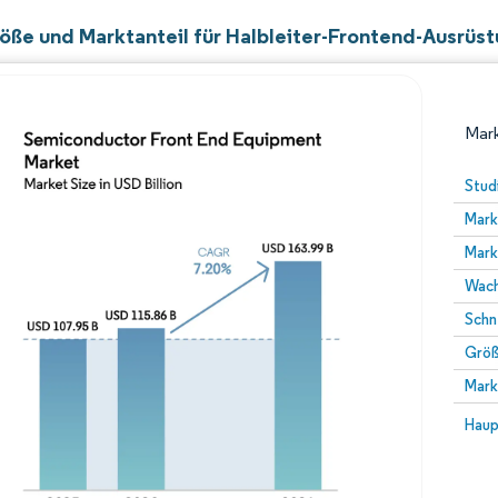
öße und Marktanteil für Halbleiter-Frontend-Ausrüs
Mark
Stud
Mark
Mark
Wach
Schn
Größ
Bild © Mordor Intelligence. Wiederverwendung erfor
Mark
Bild 
Haup