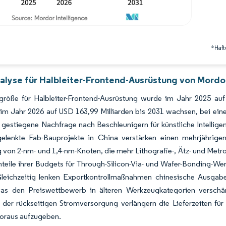
*Haft
alyse für Halbleiter-Frontend-Ausrüstung von Mordor
größe für Halbleiter-Frontend-Ausrüstung wurde im Jahr 2025 auf
n im Jahr 2026 auf USD 163,99 Milliarden bis 2031 wachsen, bei 
 gestiegene Nachfrage nach Beschleunigern für künstliche Intellig
 gelenkte Fab-Bauprojekte in China verstärken einen mehrjährige
 von 2-nm- und 1,4-nm-Knoten, die mehr Lithografie-, Ätz- und Metro
teile ihrer Budgets für Through-Silicon-Via- und Wafer-Bonding-W
leichzeitig lenken Exportkontrollmaßnahmen chinesische Ausgabe
as den Preiswettbewerb in älteren Werkzeugkategorien verschär
n der rückseitigen Stromversorgung verlängern die Lieferzeiten f
Voraus aufzugeben.