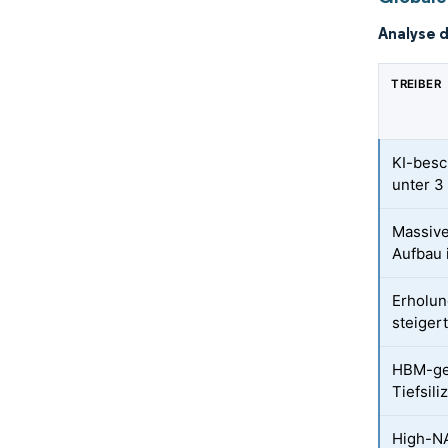
Analyse 
TREIBER
KI-besc
unter 3
Massive
Aufbau 
Erholun
steiger
HBM-ge
Tiefsili
High-N