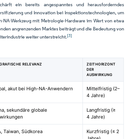
chärft ein bereits angespanntes und herausforderndes
ersifizierung und Innovation bei Inspektionstechnologien, um
gh-NA-Werkzeug mit Metrologie-Hardware im Wert von etwa
senden angrenzenden Marktes beiträgt und die Bedeutung von
[3]
terindustrie weiter unterstreicht.
GRAFISCHE RELEVANZ
ZEITHORIZONT
DER
AUSWIRKUNG
bal, akut bei High-NA-Anwendern
Mittelfristig (2–
4 Jahre)
na, sekundäre globale
Langfristig (≥
wirkungen
4 Jahre)
, Taiwan, Südkorea
Kurzfristig (≤ 2
Jahre)