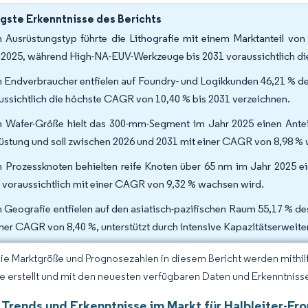
gste Erkenntnisse des Berichts
 Ausrüstungstyp führte die Lithografie mit einem Marktanteil von
 2025, während High-NA-EUV-Werkzeuge bis 2031 voraussichtlich di
 Endverbraucher entfielen auf Foundry- und Logikkunden 46,21 % de
ussichtlich die höchste CAGR von 10,40 % bis 2031 verzeichnen.
 Wafer-Größe hielt das 300-mm-Segment im Jahr 2025 einen Anteil 
üstung und soll zwischen 2026 und 2031 mit einer CAGR von 8,98 %
 Prozessknoten behielten reife Knoten über 65 nm im Jahr 2025 e
 voraussichtlich mit einer CAGR von 9,32 % wachsen wird.
 Geografie entfielen auf den asiatisch-pazifischen Raum 55,17 % d
iner CAGR von 8,40 %, unterstützt durch intensive Kapazitätserweit
Die Marktgröße und Prognosezahlen in diesem Bericht werden mithi
ce erstellt und mit den neuesten verfügbaren Daten und Erkenntnisse
 Trends und Erkenntnisse im Markt für Halbleiter-F