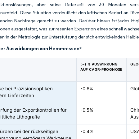
ektionslösungen, aber seine Lieferzeit von 30 Monaten vers
enumfeld. Diese Situation verdeutlicht den kritischen Bedarf an Div
enden Nachfrage gerecht zu werden. Darüber hinaus ist jedes Hi
ionen ausgestattet, was zur rasanten Expansion eines schnell wach
ten in der Metrologie zur Unterstützung der sich entwickelnden Halblei
der Auswirkungen von Hemmnissen
*
S
(~) % AUSWIRKUNG
GEO
AUF CAGR-PROGNOSE
e bei Präzisionsoptiken
-0.6%
Glo
ern Lieferzeiten
rfung der Exportkontrollen für
-0.5%
Chi
ittliche Lithografie
Aus
ürden bei der rückseitigen
-0.4%
USA
ersorgung verzögern Werkzeuge