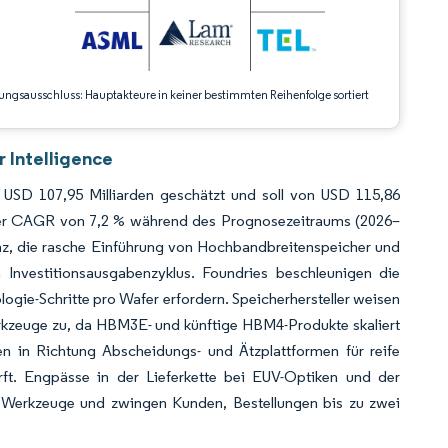
ungsausschluss: Hauptakteure in keiner bestimmten Reihenfolge sortiert
 Intelligence
 USD 107,95 Milliarden geschätzt und soll von USD 115,86
einer CAGR von 7,2 % während des Prognosezeitraums (2026–
enz, die rasche Einführung von Hochbandbreitenspeicher und
n Investitionsausgabenzyklus. Foundries beschleunigen die
logie-Schritte pro Wafer erfordern. Speicherhersteller weisen
erkzeuge zu, da HBM3E- und künftige HBM4-Produkte skaliert
n in Richtung Abscheidungs- und Ätzplattformen für reife
ft. Engpässe in der Lieferkette bei EUV-Optiken und der
ür Werkzeuge und zwingen Kunden, Bestellungen bis zu zwei