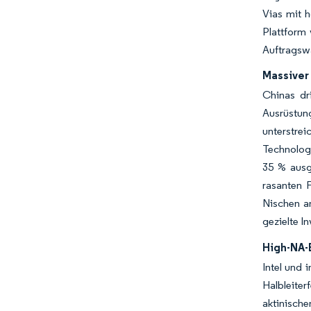
Vias mit h
Plattform
Auftragsw
Massiver 
Chinas dri
Ausrüstung
unterstre
Technologi
35 % ausg
rasanten F
Nischen a
gezielte I
High-NA-
Intel und 
Halbleiter
aktinisch