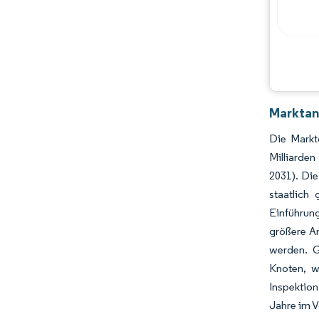
Marktan
Die Markt
Milliarde
2031). Die
staatlich
Einführung
größere An
werden. G
Knoten, w
Inspektio
Jahre im 