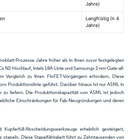
Jahre)
ien
Langfristig (≥ 4
Jahre)
blatt-Prozesse Jahre früher als in ihren zuvor festgelegten
Cs N2-Hochlauf, Intels 18A-Linie und Samsungs 2-nm-Gate-all-
m Vergleich zu ihren FinFET-Vorgängern erfordern. Diese
ro Produktionslinie geführt. Darüber hinaus ist nur ASML in
er zu liefern. Die Produktionskapazität von ASML ist jedoch
rhebliche Einschränkungen für Fab-Neugründungen und deren
nd Kupferfüll-Abscheidungswerkzeuge erheblich gesteigert,
s stapeln. Diese Stapelfähigkeit führt zu Zehntausenden von