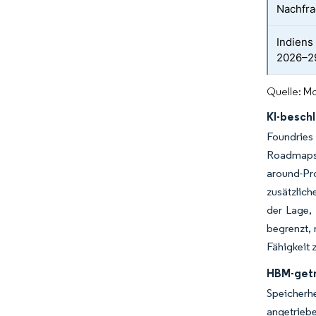
Nachfra
Indiens
2026–2
Quelle: Mo
KI-besch
Foundries 
Roadmaps i
around-Pr
zusätzlich
der Lage, 
begrenzt,
Fähigkeit z
HBM-getr
Speicherh
angetriebe