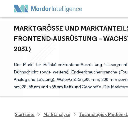
MARKTGRÖSSE UND MARKTANTEILSA
RONTEND-AUSRÜSTUNG – WACHST
031)
Der Markt für Halbleiter-Frontend-Ausrüstung ist segmen
Dünnschicht sowie weitere), Endverbraucherbranche (F
Analog und Leistung), Wafer-Größe (300 mm, 200 mm sowi
nm, 28–65 nm und >65 nm Reif) und Geografie. Die Marktpr
Startseite
Marktanalyse
Technologie-, Medien-