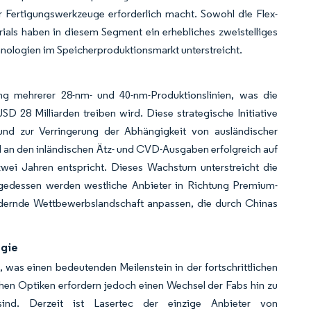
r Fertigungswerkzeuge erforderlich macht. Sowohl die Flex-
als haben in diesem Segment ein erhebliches zweistelliges
ologien im Speicherproduktionsmarkt unterstreicht.
klung mehrerer 28-nm- und 40-nm-Produktionslinien, was die
 28 Milliarden treiben wird. Diese strategische Initiative
 und zur Verringerung der Abhängigkeit von ausländischer
 an den inländischen Ätz- und CVD-Ausgaben erfolgreich auf
ei Jahren entspricht. Dieses Wachstum unterstreicht die
folgedessen werden westliche Anbieter in Richtung Premium-
ändernde Wettbewerbslandschaft anpassen, die durch Chinas
ogie
 was einen bedeutenden Meilenstein in der fortschrittlichen
schen Optiken erfordern jedoch einen Wechsel der Fabs hin zu
 sind. Derzeit ist Lasertec der einzige Anbieter von