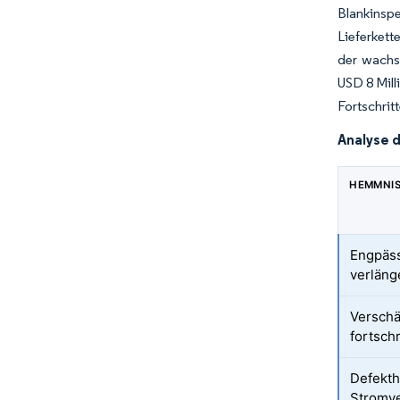
Blankinsp
Lieferkett
der wachs
USD 8 Mill
Fortschrit
Analyse 
HEMMNI
Engpäss
verläng
Verschä
fortschr
Defekth
Stromv