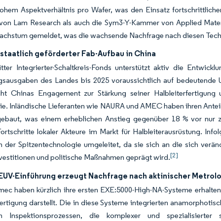
ohem Aspektverhältnis pro Wafer, was den Einsatz fortschrittliche
 von Lam Research als auch die Sym3-Y-Kammer von Applied Materi
achstum gemeldet, was die wachsende Nachfrage nach diesen Techn
staatlich geförderter Fab-Aufbau in China
tter Integrierter-Schaltkreis-Fonds unterstützt aktiv die Entwic
sausgaben des Landes bis 2025 voraussichtlich auf bedeutende USD
icht Chinas Engagement zur Stärkung seiner Halbleiterfertigung
e. Inländische Lieferanten wie NAURA und AMEC haben ihren Anteil
ebaut, was einem erheblichen Anstieg gegenüber 18 % vor nur zw
ortschritte lokaler Akteure im Markt für Halbleiterausrüstung. In
n der Spitzentechnologie umgeleitet, da sie sich an die sich ver
[2]
nvestitionen und politische Maßnahmen geprägt wird.
EUV-Einführung erzeugt Nachfrage nach aktinischer Metrol
imec haben kürzlich ihre ersten EXE:5000-High-NA-Systeme erhalten,
fertigung darstellt. Die in diese Systeme integrierten anamorphoti
en Inspektionsprozessen, die komplexer und spezialisierter