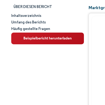
ÜBER DIESEN BERICHT
Marktgr
Inhaltsverzeichnis
Marktgröße und -anteil
Umfang des Berichts
Häufig gestellte Fragen
Marktanalyse
Trends und Einblicke
Segmentanalyse
Geografische Analyse
Wettbewerbslandschaft
Hauptakteure
Branchenentwicklungen