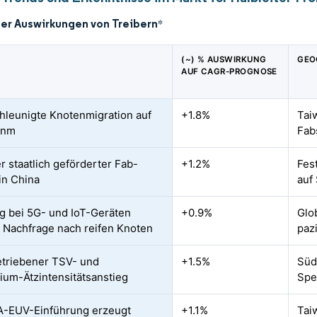
der Auswirkungen von Treibern
*
(~) % AUSWIRKUNG
GEO
AUF CAGR-PROGNOSE
hleunigte Knotenmigration auf
+1.8%
Tai
 nm
Fab
r staatlich geförderter Fab-
+1.2%
Fes
in China
auf
g bei 5G- und IoT-Geräten
+0.9%
Glo
t Nachfrage nach reifen Knoten
paz
triebener TSV- und
+1.5%
Süd
zium-Ätzintensitätsanstieg
Spe
A-EUV-Einführung erzeugt
+1.1%
Tai