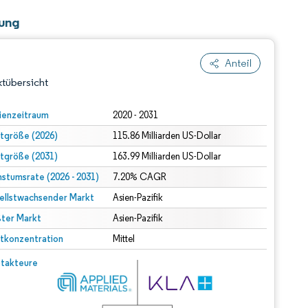
tung
Anteil
tübersicht
ienzeitraum
2020 - 2031
tgröße (2026)
115.86 Milliarden US-Dollar
tgröße (2031)
163.99 Milliarden US-Dollar
stumsrate (2026 - 2031)
7.20% CAGR
ellstwachsender Markt
Asien-Pazifik
ter Markt
dert Namensnennung gemäß CC BY 4.0.
Asien-Pazifik
tkonzentration
Mittel
© Mordor Intelligence. Wiederverwendung erfordert Namensnennung gemäß CC BY 4.0.
takteure