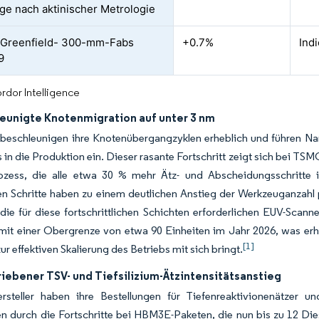
ge nach aktinischer Metrologie
 Greenfield- 300-mm-Fabs
+0.7%
Ind
9
rdor Intelligence
leunigte Knotenmigration auf unter 3 nm
beschleunigen ihre Knotenübergangzyklen erheblich und führen Nano
n die Produktion ein. Dieser rasante Fortschritt zeigt sich bei TSM
ozess, die alle etwa 30 % mehr Ätz- und Abscheidungsschritte i
en Schritte haben zu einem deutlichen Anstieg der Werkzeuganzahl p
die für diese fortschrittlichen Schichten erforderlichen EUV-Scann
 mit einer Obergrenze von etwa 90 Einheiten im Jahr 2026, was e
[1]
ur effektiven Skalierung des Betriebs mit sich bringt.
iebener TSV- und Tiefsilizium-Ätzintensitätsanstieg
ersteller haben ihre Bestellungen für Tiefenreaktivionenätzer u
n durch die Fortschritte bei HBM3E-Paketen, die nun bis zu 12 Die