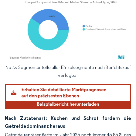
Notiz: Segmentanteile aller Einzelsegmente nach Berichtskauf
Bild © Mordor Intelligence. Wiederverwendung erfordert Namensnennung gemäß
verfügbar
Nach Zutatenart: Kuchen und Schrot fordern die
Getreidedominanz heraus
Getreide repräsentierte im Jahr 2025 noch immer 45,85 % des