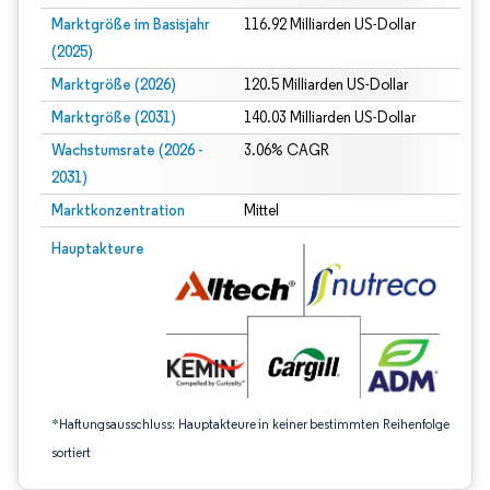
Marktgröße im Basisjahr
116.92 Milliarden US-Dollar
(2025)
Marktgröße (2026)
120.5 Milliarden US-Dollar
Marktgröße (2031)
140.03 Milliarden US-Dollar
Wachstumsrate (2026 -
3.06% CAGR
2031)
Marktkonzentration
Mittel
Bild © Mordor Intelligence. Wiederverwendung erfordert Namensnennung gem
Hauptakteure
*Haftungsausschluss: Hauptakteure in keiner bestimmten Reihenfolge
sortiert