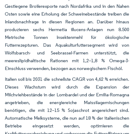
Gestiegene Broilerexporte nach Nordafrika und in den Nahen
Osten sowie eine Erholung der Schweinebestände treiben die
Inlandsnachfrage in diesen Regionen an. Darüber hinaus
produzieren sechs Hermetia illucens-Anlagen nun 8.500
Metrische Tonnen Insektenmehl für ökologische
Futterrezepturen. Das Aquakulturfuttersegment wird von
Wolfsbarsch- und Seebrassel-Farmen unterstützt, die
meereslipidhaltische Rationen mit 1,2–1,8 % Omega-3-
Einschluss verwenden, bezogen aus norwegischem Fischöl.
Italien soll bis 2031 die schnellste CAGR von 4,62 % erreichen.
Dieses Wachstum wird durch die Expansion der
Milchviehbestände in der Lombardei und der Emilia-Romagna
angetrieben, die energiereiche Maissilagemischungen
benötigen, die mit 12–15 % Sojaschrot angereichert sind.
Automatische Melksysteme, die nun auf 18 % der italienischen
Betriebe eingesetzt werden, optimieren die
Kraftfutterverabreichung und verbessern die Futtereffizienz um