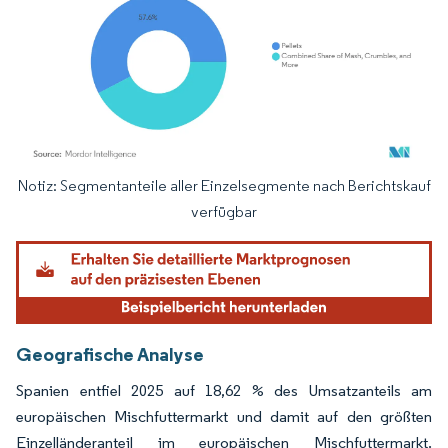
Notiz: Segmentanteile aller Einzelsegmente nach Berichtskauf
Bild © Mordor Intelligence. Wiederverwendung erfordert Namensnennung gemäß
verfügbar
Geografische Analyse
Spanien entfiel 2025 auf 18,62 % des Umsatzanteils am
europäischen Mischfuttermarkt und damit auf den größten
Einzelländeranteil im europäischen Mischfuttermarkt.