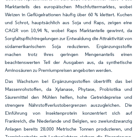
Marktanteils des europäischen Mischfuttermarktes, wobei
Weizen in Geflügelrationen häufig über 60 % klettert. Kuchen
und Schrot, hauptsächlich aus Soja und Raps, zeigen eine
CAGR von 10,94 %, wobei Raps Marktanteile gewinnt, da
Sorgfaltspflichtregelungen zur Entwaldung die Attraktivität von
südamerikanischem Soja reduzieren. Ergänzungsstoffe
machen trotz ihres geringen Mengenanteils einen
beachtenswerten Teil der Ausgaben aus, da synthetische
Aminosäuren zu Premiumpreisen angeboten werden.
Das Wachstum bei Ergänzungsstoffen übertrifft das bei
Massenrohstoffen, da Xylanase, Phytase, Probiotika und
Säuremittel den Mühlen helfen, hohe Getreidepreise und
strengere Nährstoffverlustobergrenzen auszugleichen. Die
Einführung von Insektenprotein konzentriert sich auf
Frankreich, die Niederlande und Belgien, wo zweiundzwanzig
Anlagen bereits 28.000 Metrische Tonnen produzieren, und
Terminkontrakte mit Lachszüchtern sichern die Finanzierung.