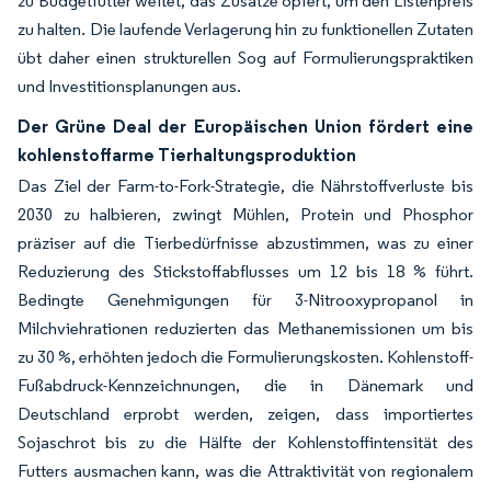
zu Budgetfutter weitet, das Zusätze opfert, um den Listenpreis
zu halten. Die laufende Verlagerung hin zu funktionellen Zutaten
übt daher einen strukturellen Sog auf Formulierungspraktiken
und Investitionsplanungen aus.
Der Grüne Deal der Europäischen Union fördert eine
kohlenstoffarme Tierhaltungsproduktion
Das Ziel der Farm-to-Fork-Strategie, die Nährstoffverluste bis
2030 zu halbieren, zwingt Mühlen, Protein und Phosphor
präziser auf die Tierbedürfnisse abzustimmen, was zu einer
Reduzierung des Stickstoffabflusses um 12 bis 18 % führt.
Bedingte Genehmigungen für 3-Nitrooxypropanol in
Milchviehrationen reduzierten das Methanemissionen um bis
zu 30 %, erhöhten jedoch die Formulierungskosten. Kohlenstoff-
Fußabdruck-Kennzeichnungen, die in Dänemark und
Deutschland erprobt werden, zeigen, dass importiertes
Sojaschrot bis zu die Hälfte der Kohlenstoffintensität des
Futters ausmachen kann, was die Attraktivität von regionalem