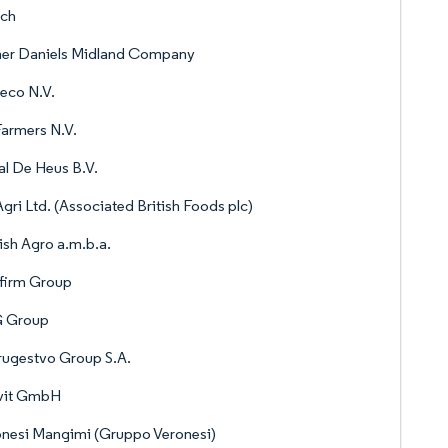
ech
her Daniels Midland Company
eco N.V.
armers N.V.
l De Heus B.V.
gri Ltd. (Associated British Foods plc)
sh Agro a.m.b.a.
firm Group
 Group
ugestvo Group S.A.
vit GmbH
nesi Mangimi (Gruppo Veronesi)