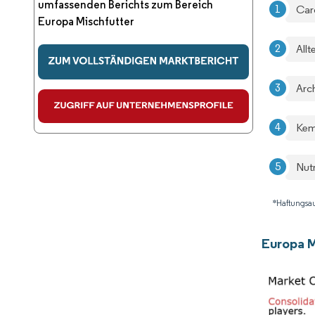
umfassenden Berichts zum Bereich
Carg
Europa Mischfutter
Allt
Arc
Kemi
Nut
*Haftungsau
Europa M