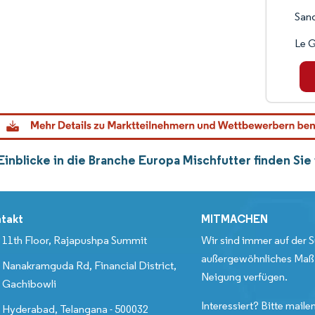
Sand
Le 
Einblicke in die Branche Europa Mischfutter finden Si
takt
MITMACHEN
11th Floor, Rajapushpa Summit
Wir sind immer auf der S
außergewöhnliches Maß 
Nanakramguda Rd, Financial District,
Neigung verfügen.
Gachibowli
Interessiert? Bitte mailen
Hyderabad, Telangana - 500032