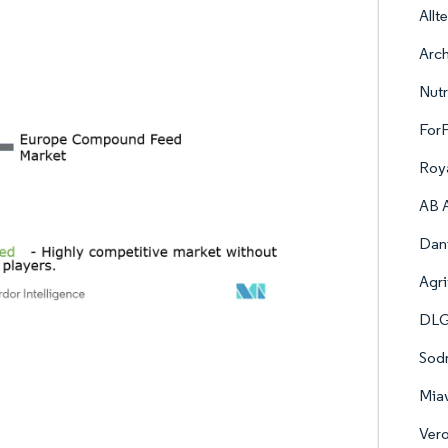
Allt
Arc
Nutr
ForF
Roya
AB A
Dani
Agri
DLG
Sodr
Mia
Vero