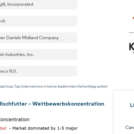
ill, Incorporated
ech
her Daniels Midland Company
n Industries, Inc.
reco N.V.
sschluss: Top-Unternehmen in keiner bestimmten Reihenfolge sortiert
ischfutter – Wettbewerbskonzentration
L
Carg