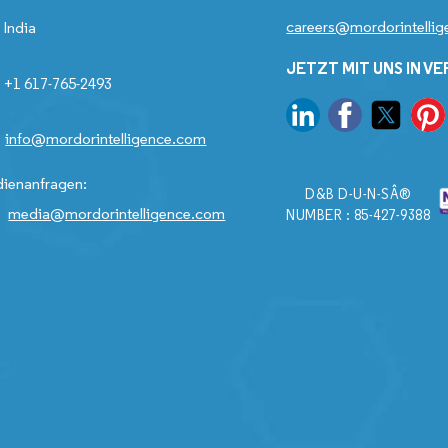
careers@mordorintelli
India
JETZT MIT UNS IN V
+1 617-765-2493
info@mordorintelligence.com
ienanfragen:
D&B D-U-N-SÂ®
media@mordorintelligence.com
NUMBER : 85-427-9388