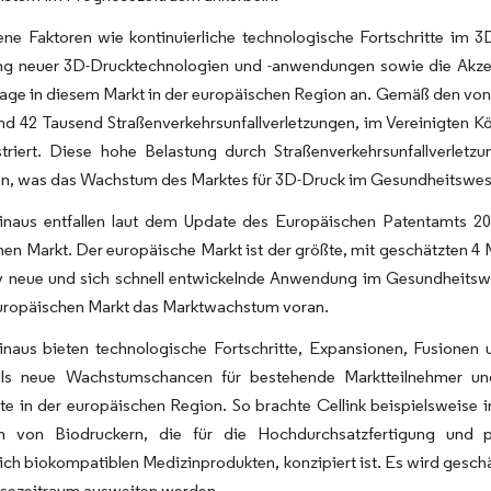
ne Faktoren wie kontinuierliche technologische Fortschritte im 3D
ng neuer 3D-Drucktechnologien und -anwendungen sowie die Akze
rage in diesem Markt in der europäischen Region an. Gemäß den vo
nd 42 Tausend Straßenverkehrsunfallverletzungen, im Vereinigten Kö
striert. Diese hohe Belastung durch Straßenverkehrsunfallverlet
en, was das Wachstum des Marktes für 3D-Druck im Gesundheitswesen
inaus entfallen laut dem Update des Europäischen Patentamts 20
en Markt. Der europäische Markt ist der größte, mit geschätzten 4 M
tiv neue und sich schnell entwickelnde Anwendung im Gesundheitsw
uropäischen Markt das Marktwachstum voran.
inaus bieten technologische Fortschritte, Expansionen, Fusionen
ils neue Wachstumschancen für bestehende Marktteilnehmer un
te in der europäischen Region. So brachte Cellink beispielsweise
n von Biodruckern, die für die Hochdurchsatzfertigung und p
lich biokompatiblen Medizinprodukten, konzipiert ist. Es wird gesc
sezeitraum ausweiten werden.