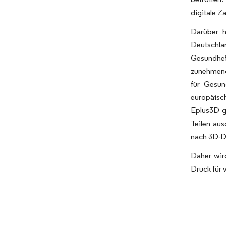
digitale 
Darüber h
Deutschlan
Gesundhei
zunehmend
für Gesun
europäisc
Eplus3D g
Teilen au
nach 3D-D
Daher wir
Druck für