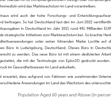
Zahnmedizin wird das Marktwachstum im Land vorantreiben.
inaus wird auch der hohe Forschungs- und Entwicklungsaufwan
d beitragen. So hat Deutschland laut den im Juni 2022 veröffentl
tsausgaben in Deutschland im Jahr 2021 rund 441 Milliarden EUR
e strategische Initiativen zum Marktwachstum bei. So brachte Hen
dheitsanwendungen unter seiner führenden Marke Loctite auf 
hes Büro in Ludwigsburg, Deutschland. Dieses Büro in Deutsch
erecht zu werden. Das neue Büro ist mit einem dedizierten Arbeit
sgestattet, die mit der Technologie von Eplus3D gedruckt wurden
ruck im Gesundheitswesen im Land ankurbeln.
d erwartet, dass aufgrund von Faktoren wie zunehmenden Unter
 verschiedene Anwendungen im Land das Wachstum des untersuchten 