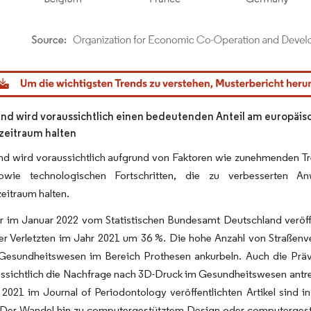
dor Intelligence. Wiederverwendung erfordert Namensnennung gemäß CC BY 4.0.
nd wird voraussichtlich einen bedeutenden Anteil am europäi
zeitraum halten
nd wird voraussichtlich aufgrund von Faktoren wie zunehmenden T
owie technologischen Fortschritten, die zu verbesserten A
eitraum halten.
 im Januar 2022 vom Statistischen Bundesamt Deutschland veröffen
er Verletzten im Jahr 2021 um 36 %. Die hohe Anzahl von Straßenve
Gesundheitswesen im Bereich Prothesen ankurbeln. Auch die Präv
ussichtlich die Nachfrage nach 3D-Druck im Gesundheitswesen an
2021 im Journal of Periodontology veröffentlichten Artikel sind 
. Der Wandel hin zu computergestütztem Design oder computerges