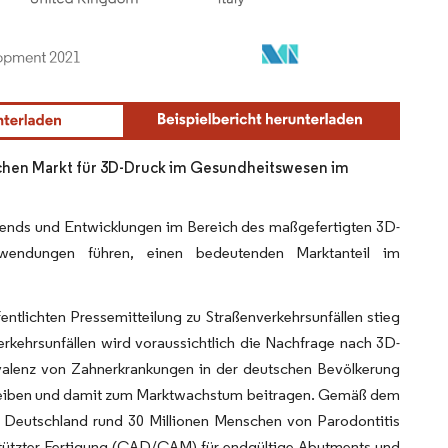
schen Markt für 3D-Druck im Gesundheitswesen im
rends und Entwicklungen im Bereich des maßgefertigten 3D-
nwendungen führen, einen bedeutenden Marktanteil im
tlichten Pressemitteilung zu Straßenverkehrsunfällen stieg
rkehrsunfällen wird voraussichtlich die Nachfrage nach 3D-
alenz von Zahnerkrankungen in der deutschen Bevölkerung
treiben und damit zum Marktwachstum beitragen. Gemäß dem
in Deutschland rund 30 Millionen Menschen von Parodontitis
tützter Fertigung (CAD/CAM) für endgültige Abutments und