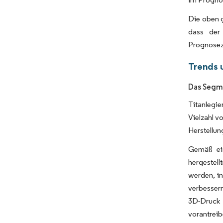
Die oben 
dass der 
Prognose
Trends 
Das Segme
Titanlegie
Vielzahl v
Herstellun
Gemäß ein
hergestel
werden, in
verbessern
3D-Druck 
vorantrei