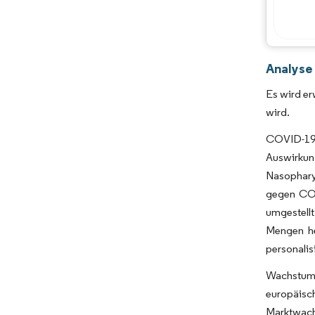
Analyse
Es wird e
wird.
COVID-19 
Auswirkun
Nasophary
gegen COV
umgestellt
Mengen he
personalis
Wachstums
europäisc
Marktwach