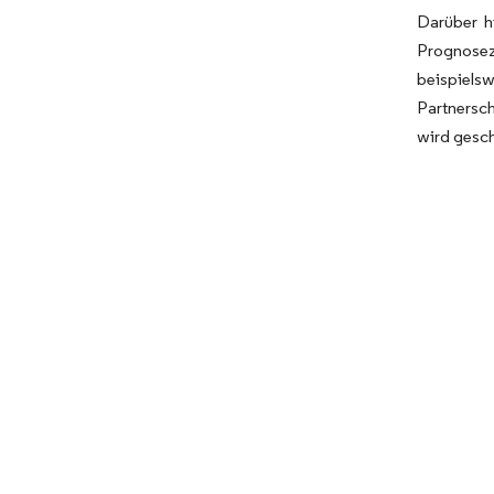
Darüber h
Prognosez
beispiels
Partnersch
wird gesc