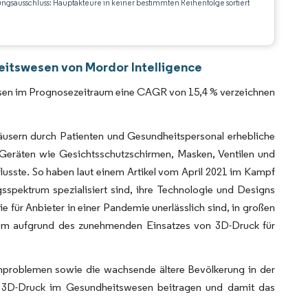
ungsausschluss: Hauptakteure in keiner bestimmten Reihenfolge sortiert
CC BY 4.0.
eitswesen von Mordor Intelligence
esen im Prognosezeitraum eine CAGR von 15,4 % verzeichnen
usern durch Patienten und Gesundheitspersonal erhebliche
Geräten wie Gesichtsschutzschirmen, Masken, Ventilen und
usste. So haben laut einem Artikel vom April 2021 im Kampf
spektrum spezialisiert sind, ihre Technologie und Designs
 für Anbieter in einer Pandemie unerlässlich sind, in großen
aum aufgrund des zunehmenden Einsatzes von 3D-Druck für
nproblemen sowie die wachsende ältere Bevölkerung in der
ch 3D-Druck im Gesundheitswesen beitragen und damit das