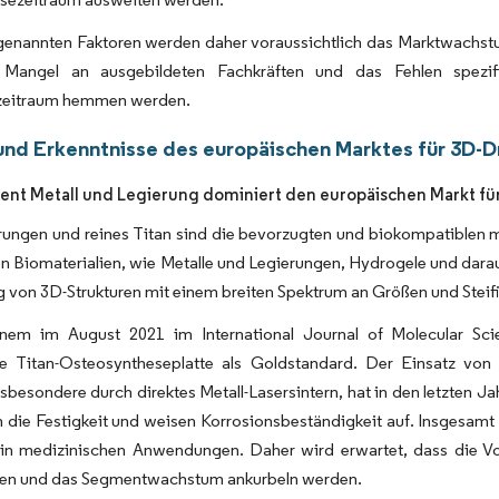
genannten Faktoren werden daher voraussichtlich das Marktwachstu
Mangel an ausgebildeten Fachkräften und das Fehlen spezifi
zeitraum hemmen werden.
und Erkenntnisse des europäischen Marktes für 3D-
nt Metall und Legierung dominiert den europäischen Markt f
rungen und reines Titan sind die bevorzugten und biokompatiblen me
on Biomaterialien, wie Metalle und Legierungen, Hydrogele und dara
g von 3D-Strukturen mit einem breiten Spektrum an Größen und Steifi
em im August 2021 im International Journal of Molecular Scienc
lte Titan-Osteosyntheseplatte als Goldstandard. Der Einsatz von 
sbesondere durch direktes Metall-Lasersintern, hat in den letzten 
 die Festigkeit und weisen Korrosionsbeständigkeit auf. Insgesamt i
in medizinischen Anwendungen. Daher wird erwartet, dass die Vo
ben und das Segmentwachstum ankurbeln werden.