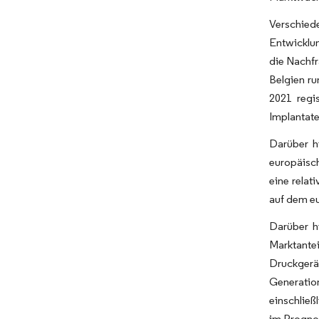
Verschiede
Entwicklu
die Nachf
Belgien ru
2021 regi
Implantat
Darüber h
europäisch
eine rela
auf dem e
Darüber h
Marktante
Druckgerä
Generatio
einschließ
im Progno