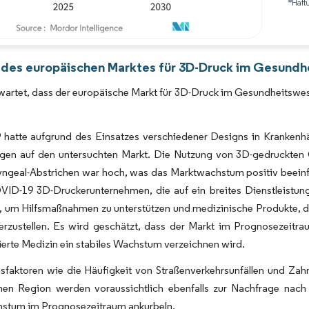
*Haft
Bild © Mordor Intelligence. Wiederverwendung erfordert Namensnennung gemäß 
 des europäischen Marktes für 3D-Druck im Gesundh
rwartet, dass der europäische Markt für 3D-Druck im Gesundheitsw
hatte aufgrund des Einsatzes verschiedener Designs in Krankenhä
gen auf den untersuchten Markt. Die Nutzung von 3D-gedruckten 
ngeal-Abstrichen war hoch, was das Marktwachstum positiv beeinfl
ID-19 3D-Druckerunternehmen, die auf ein breites Dienstleistungs
, um Hilfsmaßnahmen zu unterstützen und medizinische Produkte, die
rzustellen. Es wird geschätzt, dass der Markt im Prognosezeitr
ierte Medizin ein stabiles Wachstum verzeichnen wird.
faktoren wie die Häufigkeit von Straßenverkehrsunfällen und Zah
hen Region werden voraussichtlich ebenfalls zur Nachfrage na
stum im Prognosezeitraum ankurbeln.