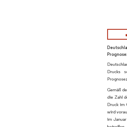
Bild © Mor
Deutschla
Prognose
Deutschla
Drucks s
Prognosez
Gemäß der
die Zahl d
Druck im 
wird vora
im Januar 
betroffen