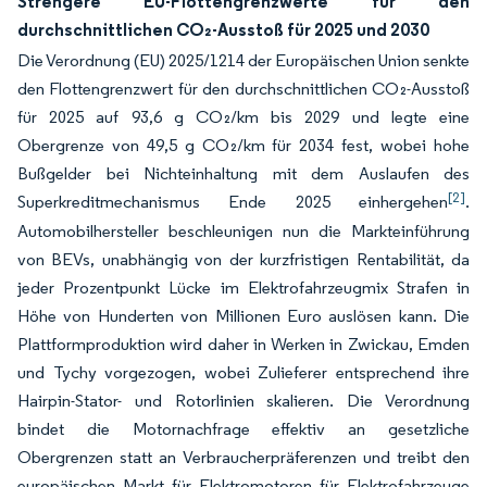
Strengere EU-Flottengrenzwerte für den
durchschnittlichen CO₂-Ausstoß für 2025 und 2030
Die Verordnung (EU) 2025/1214 der Europäischen Union senkte
den Flottengrenzwert für den durchschnittlichen CO₂-Ausstoß
für 2025 auf 93,6 g CO₂/km bis 2029 und legte eine
Obergrenze von 49,5 g CO₂/km für 2034 fest, wobei hohe
Bußgelder bei Nichteinhaltung mit dem Auslaufen des
[2]
Superkreditmechanismus Ende 2025 einhergehen
.
Automobilhersteller beschleunigen nun die Markteinführung
von BEVs, unabhängig von der kurzfristigen Rentabilität, da
jeder Prozentpunkt Lücke im Elektrofahrzeugmix Strafen in
Höhe von Hunderten von Millionen Euro auslösen kann. Die
Plattformproduktion wird daher in Werken in Zwickau, Emden
und Tychy vorgezogen, wobei Zulieferer entsprechend ihre
Hairpin-Stator- und Rotorlinien skalieren. Die Verordnung
bindet die Motornachfrage effektiv an gesetzliche
Obergrenzen statt an Verbraucherpräferenzen und treibt den
europäischen Markt für Elektromotoren für Elektrofahrzeuge