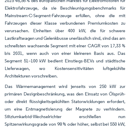
2025 46,56 % des europäischen Marktes für Elektromotoren für
Elektrofahrzeuge, da sie Beschleunigungsbenchmarks für
Mainstream-C-Segment-Fahrzeuge erfüllen, ohne die mit
Fahrzeugen dieser Klasse verbundenen Premiumkosten zu
verursachen. Einheiten über 400 kW, die für schwere
Lastkraftwagen und Gelenkbusse unerlässlich sind, sind das am
schnellsten wachsende Segment mit einer CAGR von 17,33 %
bis 2031, wenn auch von einer kleineren Basis aus. Das
Segment 51–100 kW bedient Einstiegs-BEVs und städtische
Lieferwagen, wo Kostensensitivitäten luftgekühlte
Architekturen vorschreiben.
Das Wärmemanagement wird jenseits von 250 kW zur
primären Designbeschränkung, was den Einsatz von Ölsprüh-
oder direkt flüssigkeitsgekühlten Statorwicklungen erfordert,
um eine Entmagnetisierung der Magnete zu verhindern.
Siliziumkarbid-Wechselrichter erschließen nun
Spitzenwirkungsgrade von 98 % oder höher, selbst bei 550 kW,