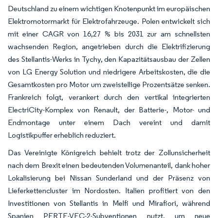
Deutschland zu einem wichtigen Knotenpunkt im europäischen
Elektromotormarkt für Elektrofahrzeuge. Polen entwickelt sich
mit einer CAGR von 16,27 % bis 2031 zur am schnellsten
wachsenden Region, angetrieben durch die Elektrifizierung
des Stellantis-Werks in Tychy, den Kapazitätsausbau der Zellen
von LG Energy Solution und niedrigere Arbeitskosten, die die
Gesamtkosten pro Motor um zweistellige Prozentsätze senken.
Frankreich folgt, verankert durch den vertikal integrierten
ElectriCity-Komplex von Renault, der Batterie-, Motor- und
Endmontage unter einem Dach vereint und damit
Logistikpuffer erheblich reduziert.
Das Vereinigte Königreich behielt trotz der Zollunsicherheit
nach dem Brexit einen bedeutenden Volumenanteil, dank hoher
Lokalisierung bei Nissan Sunderland und der Präsenz von
Lieferkettencluster im Nordosten. Italien profitiert von den
Investitionen von Stellantis in Melfi und Mirafiori, während
Spanien PERTE-VEC-2-Subventionen nutzt, um neue