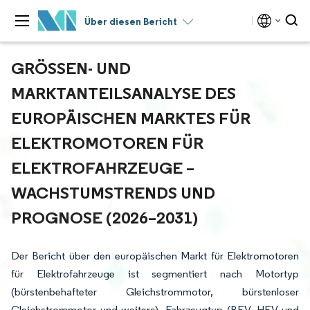
Über diesen Bericht
GRÖSSEN- UND M
ARKTANTEILSANALYSE DES E
UROPÄISCHEN MARKTES FÜR E
LEKTROMOTOREN FÜR E
LEKTROFAHRZEUGE – W
ACHSTUMSTRENDS UND P
ROGNOSE (2026–2031)
Der Bericht über den europäischen Markt für Elektromotoren
für Elektrofahrzeuge ist segmentiert nach Motortyp
(bürstenbehafteter Gleichstrommotor, bürstenloser
Gleichstrommotor und weitere), Fahrzeugtyp (BEV, HEV und