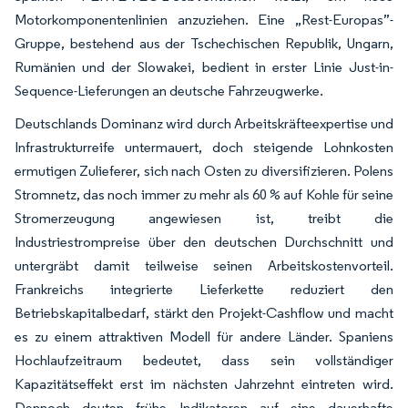
Motorkomponentenlinien anzuziehen. Eine „Rest-Europas”-
Gruppe, bestehend aus der Tschechischen Republik, Ungarn,
Rumänien und der Slowakei, bedient in erster Linie Just-in-
Sequence-Lieferungen an deutsche Fahrzeugwerke.
Deutschlands Dominanz wird durch Arbeitskräfteexpertise und
Infrastrukturreife untermauert, doch steigende Lohnkosten
ermutigen Zulieferer, sich nach Osten zu diversifizieren. Polens
Stromnetz, das noch immer zu mehr als 60 % auf Kohle für seine
Stromerzeugung angewiesen ist, treibt die
Industriestrompreise über den deutschen Durchschnitt und
untergräbt damit teilweise seinen Arbeitskostenvorteil.
Frankreichs integrierte Lieferkette reduziert den
Betriebskapitalbedarf, stärkt den Projekt-Cashflow und macht
es zu einem attraktiven Modell für andere Länder. Spaniens
Hochlaufzeitraum bedeutet, dass sein vollständiger
Kapazitätseffekt erst im nächsten Jahrzehnt eintreten wird.
Dennoch deuten frühe Indikatoren auf eine dauerhafte