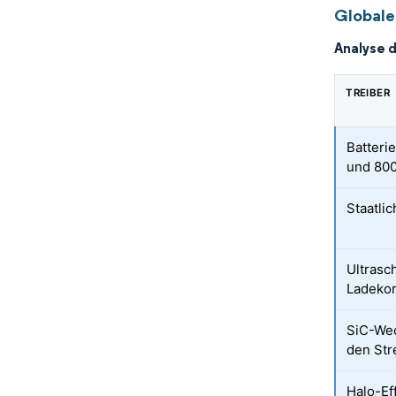
Globale
Analyse 
TREIBER
Batteri
und 800
Staatli
Ultrasc
Ladekor
SiC-Wec
den Str
Halo-Ef