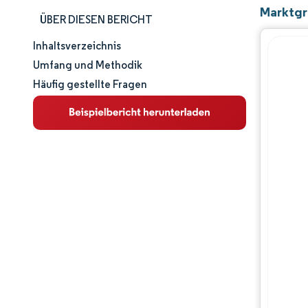
Marktgr
ÜBER DIESEN BERICHT
Inhaltsverzeichnis
Marktgröße und -anteil
Umfang und Methodik
Häufig gestellte Fragen
Marktanalyse
Trends und Einblicke
Segmentanalyse
Geografische Analyse
Regulatorisches Umfeld
Wertschöpfungskettenanalyse
Wettbewerbslandschaft