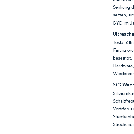
Senkung d
setzen, u
BYD im Jah
Ultrasch
Tesla öff
Finanzieru
beseitigt
Hardware,
Wiederver
SiC-Wech
Siliziumk
Schaltfre
Vortrieb 
Streckent
Streckenei