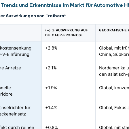
 Trends und Erkenntnisse im Markt für Automotive Hi
der Auswirkungen von Treibern
*
(~) % AUSWIRKUNG AUF
GEOGRAFISCHE 
DIE CAGR-PROGNOSE
ekostensenkung
+2.8%
Global, mit fr
-V-Einführung
China, Südkor
che Anreize
+2.1%
Nordamerika u
den asiatisch
hnelle
+1.9%
Global, konzen
ridore
hselrichter für
+1.4%
Global, Fokus
eckeneinsatz
fekt durch reinen
+0.8%
Global, mit st