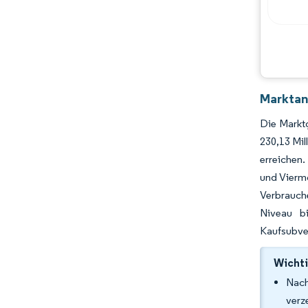
Hauptakteure
Chancen & Aussichten
Branchenentwicklungen
Marktan
Die Marktg
230,13 Mil
erreichen.
und Vierm
Verbrauch
Niveau b
Kaufsubve
Wichti
Nach
verz