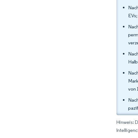
Nach
EVs;
Nac
perm
verz
Nach
Halb
Nach
Mark
von 
Nach
pazi
Hinweis: 
Intelligen