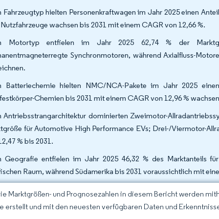
 Fahrzeugtyp hielten Personenkraftwagen im Jahr 2025 einen Antei
 Nutzfahrzeuge wachsen bis 2031 mit einem CAGR von 12,66 %.
h Motortyp entfielen im Jahr 2025 62,74 % der Marktg
anentmagneterregte Synchronmotoren, während Axialfluss-Moto
eichnen.
 Batteriechemie hielten NMC/NCA-Pakete im Jahr 2025 einen
festkörper-Chemien bis 2031 mit einem CAGR von 12,96 % wachse
 Antriebsstrangarchitektur dominierten Zweimotor-Allradantriebss
tgröße für Automotive High Performance EVs; Drei-/Viermotor-Allr
12,47 % bis 2031.
 Geografie entfielen im Jahr 2025 46,32 % des Marktanteils fü
fischen Raum, während Südamerika bis 2031 voraussichtlich mit e
Die Marktgrößen- und Prognosezahlen in diesem Bericht werden mit
ce erstellt und mit den neuesten verfügbaren Daten und Erkenntnissen