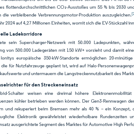
es flottendurchschnittlichen CO₂-Ausstoßes um 55 % bis 2030 u
[
m die verbleibende Verbrennungsmotor-Produktion auszugleichen.
r 2024 auf 4,27 Millionen Einheiten, womit sich die EV-Stückzahl in
nelle Ladekorridore
nete sein Supercharger-Netzwerk mit 50.000 Ladepunkten, wä
ng von 500.000 Ladegeräten mit 150 kW+ vorsieht und damit eine d
. Ionitys europäische 350-kW-Standorte ermöglichen 20-minütig
 die für Nutzfahrzeuge geplant ist, wird auf Halo-Personenwage
kaufswerte und untermauern die Langstreckennutzbarkeit des Markt
selrichter für den Streckeneinsatz
arbid-Schalter weisen eine dreimal höhere Elektronenmobilitä
quenzen kühler betrieben werden können. Der Gen3-Rennwagen de
um und rekuperiert beim Bremsen mehr als 40 % – ein Konzept, da
augliche Elektronik gewährleistet wiederholbare Rundenzeiten
nsatz ausgerichtete Segment des Marktes für Automotive High Perf