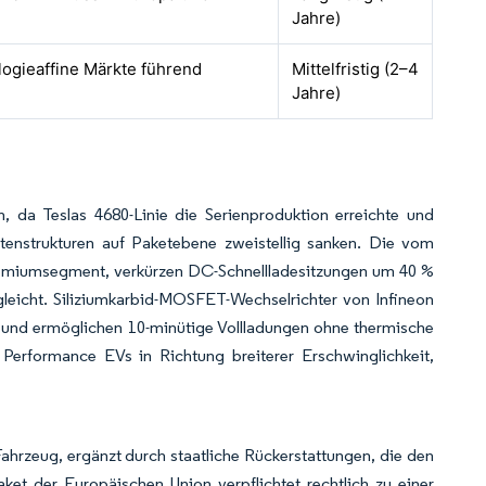
Jahre)
logieaffine Märkte führend
Mittelfristig (2–4
Jahre)
 da Teslas 4680-Linie die Serienproduktion erreichte und
tenstrukturen auf Paketebene zweistellig sanken. Die vom
Premiumsegment, verkürzen DC-Schnellladesitzungen um 40 %
gleicht. Siliziumkarbid-MOSFET-Wechselrichter von Infineon
s und ermöglichen 10-minütige Vollladungen ohne thermische
Performance EVs in Richtung breiterer Erschwinglichkeit,
ahrzeug, ergänzt durch staatliche Rückerstattungen, die den
ket der Europäischen Union verpflichtet rechtlich zu einer