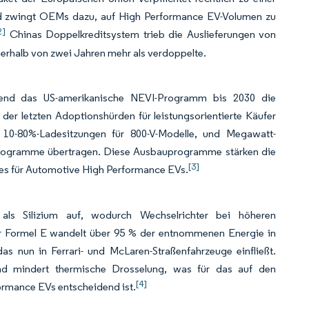
nd zwingt OEMs dazu, auf High Performance EV-Volumen zu
2]
Chinas Doppelkreditsystem trieb die Auslieferungen von
nerhalb von zwei Jahren mehr als verdoppelte.
hrend das US-amerikanische NEVI-Programm bis 2030 die
er letzten Adoptionshürden für leistungsorientierte Käufer
e 10-80%-Ladesitzungen für 800-V-Modelle, und Megawatt-
nprogramme übertragen. Diese Ausbauprogramme stärken die
[3]
es für Automotive High Performance EVs.
t als Silizium auf, wodurch Wechselrichter bei höheren
r Formel E wandelt über 95 % der entnommenen Energie in
s nun in Ferrari- und McLaren-Straßenfahrzeuge einfließt.
 und mindert thermische Drosselung, was für das auf den
[4]
ormance EVs entscheidend ist.