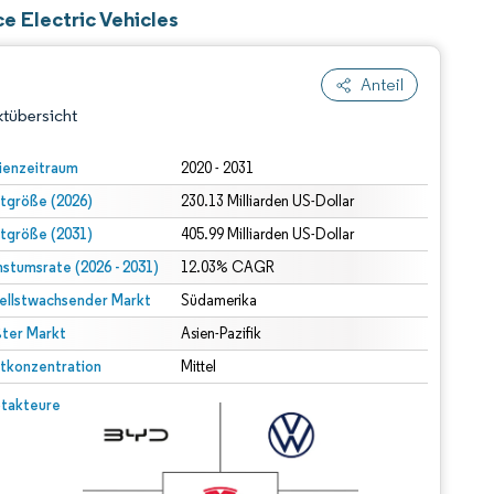
e Electric Vehicles
Anteil
tübersicht
ienzeitraum
2020 - 2031
tgröße (2026)
230.13 Milliarden US-Dollar
tgröße (2031)
405.99 Milliarden US-Dollar
stumsrate (2026 - 2031)
12.03% CAGR
ellstwachsender Markt
Südamerika
ter Markt
dert Namensnennung gemäß CC BY 4.0.
Asien-Pazifik
tkonzentration
Mittel
© Mordor Intelligence. Wiederverwendung erfordert Namensnennung gemäß CC BY 4.0.
takteure