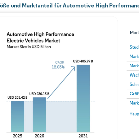
öße und Marktanteil für Automotive High Performanc
Mark
Stud
Mark
Mark
Wach
Schn
Größ
Bild © Mordor Intelligence. Wiederverwendung erfor
Mark
Bild 
Haup