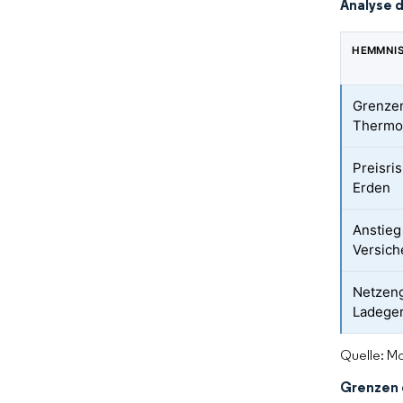
Analyse 
HEMMNI
Grenze
Thermo
Preisri
Erden
Anstieg
Versic
Netzen
Ladege
Quelle: Mo
Grenzen