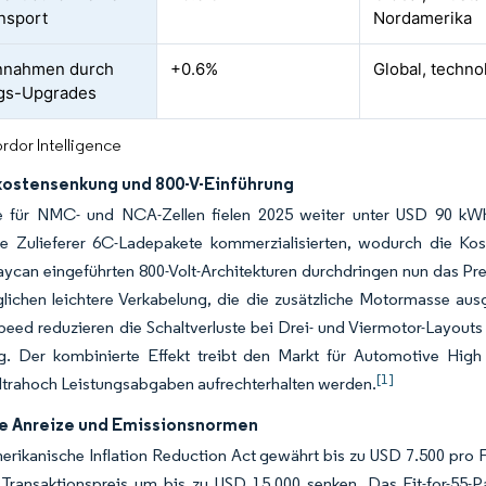
nsport
Nordamerika
nnahmen durch
+0.6%
Global, techno
ngs-Upgrades
rdor Intelligence
kostensenkung und 800-V-Einführung
e für NMC- und NCA-Zellen fielen 2025 weiter unter USD 90 kWh,
he Zulieferer 6C-Ladepakete kommerzialisierten, wodurch die Kos
aycan eingeführten 800-Volt-Architekturen durchdringen nun das 
lichen leichtere Verkabelung, die die zusätzliche Motormasse aus
eed reduzieren die Schaltverluste bei Drei- und Viermotor-Layout
g. Der kombinierte Effekt treibt den Markt für Automotive High 
[1]
ltrahoch Leistungsabgaben aufrechterhalten werden.
he Anreize und Emissionsnormen
rikanische Inflation Reduction Act gewährt bis zu USD 7.500 pro F
 Transaktionspreis um bis zu USD 15.000 senken. Das Fit-for-55-Pa