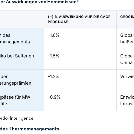
der Auswirkungen von Hemmnissen
*
S
(~) % AUSWIRKUNG AUF DIE CAGR-
GEOGR
PROGNOSE
n des
-1.8%
Global
managements
heiße
siko bei Seltenen
-1.5%
Global
China
 der
-1.2%
Vorwi
herungsprämien
gpässe für MW-
-0.9%
Entwic
räte
Infras
rdor Intelligence
 des Thermomanagements