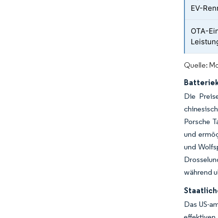
EV-Ren
OTA-Ei
Leistu
Quelle: Mo
Batterie
Die Preis
chinesisc
Porsche T
und ermög
und Wolfsp
Drosselun
während u
Staatlic
Das US-ame
effektiven