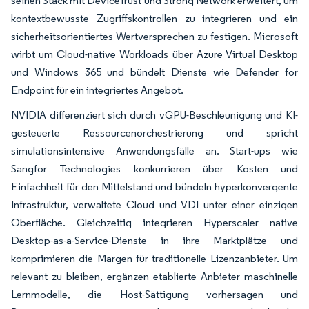
seinen Stack mit DeviceTrust und Strong Network erweitert, um
kontextbewusste Zugriffskontrollen zu integrieren und ein
sicherheitsorientiertes Wertversprechen zu festigen. Microsoft
wirbt um Cloud-native Workloads über Azure Virtual Desktop
und Windows 365 und bündelt Dienste wie Defender for
Endpoint für ein integriertes Angebot.
NVIDIA differenziert sich durch vGPU-Beschleunigung und KI-
gesteuerte Ressourcenorchestrierung und spricht
simulationsintensive Anwendungsfälle an. Start-ups wie
Sangfor Technologies konkurrieren über Kosten und
Einfachheit für den Mittelstand und bündeln hyperkonvergente
Infrastruktur, verwaltete Cloud und VDI unter einer einzigen
Oberfläche. Gleichzeitig integrieren Hyperscaler native
Desktop-as-a-Service-Dienste in ihre Marktplätze und
komprimieren die Margen für traditionelle Lizenzanbieter. Um
relevant zu bleiben, ergänzen etablierte Anbieter maschinelle
Lernmodelle, die Host-Sättigung vorhersagen und