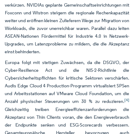
verkürzen. NVIDIAs geplante Gemeinschaftseinrichtungen mit
Foxconn und Wistron steigern die regionale Rechenkapazität
weiter und eröffnen kleinen Zulieferern Wege zur Migration von
Workloads, die zuvor unerreichbar waren. Parallel dazu leiten
ASEAN-Nationen Fördermittel für Industrie 4.0 in Netzwerk-
Upgrades, um Latenzprobleme zu mildern, die die Akzeptanz
einst behinderten.
Europa folgt mit stetigen Zuwächsen, da die DSGVO, der
Cyber-Resilience Act und die NIS-2-Richtlinie die
Cybersicherheitspflichten für kritische Sektoren verschärfen.
Audis Edge Cloud 4 Production-Programm virtualisiert SPSen
und Arbeitsstationen auf VMware Cloud Foundation, um die
[4]
Anzahl physischer Steuerungen um 30 % zu reduzieren.
Gleichzeitig treiben Energieeffizienzanforderungen die
Akzeptanz von Thin Clients voran, die den Energieverbrauch
der Endpunkte senken und ESG-Scorecards verbessern.
Gesamteuropäische Hersteller bevorzugen auch