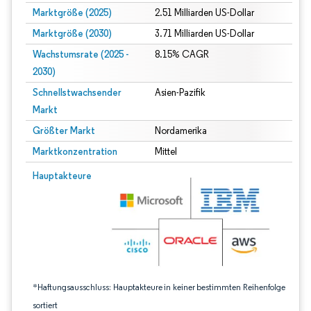
Marktgröße (2025)
2.51 Milliarden US-Dollar
Marktgröße (2030)
3.71 Milliarden US-Dollar
Wachstumsrate (2025 -
8.15% CAGR
2030)
Schnellstwachsender
Asien-Pazifik
Markt
Größter Markt
Nordamerika
Marktkonzentration
Mittel
Bild © Mordor Intelligence. Wiederverwendung erfordert Namensnennung gem
Hauptakteure
*Haftungsausschluss: Hauptakteure in keiner bestimmten Reihenfolge
sortiert