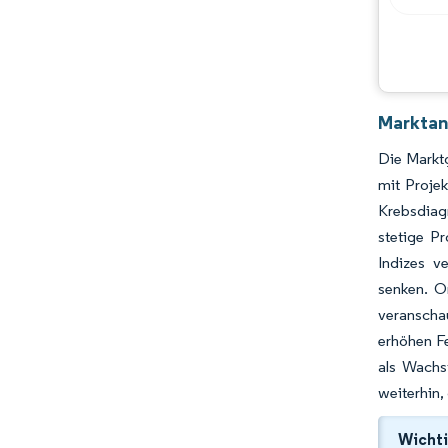
Marktan
Die Marktg
mit Proje
Krebsdiag
stetige P
Indizes v
senken. O
veranscha
erhöhen Fe
als Wachs
weiterhin,
Wichti