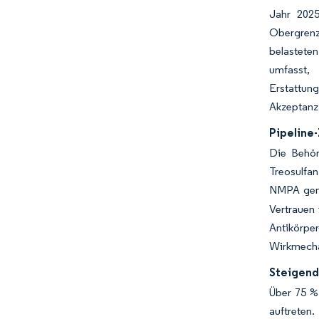
Jahr 2025
Obergrenz
belastete
umfasst,
Erstattun
Akzeptanz 
Pipeline
Die Behör
Treosulfa
NMPA gene
Vertrauen 
Antikörper
Wirkmecha
Steigend
Über 75 %
auftreten