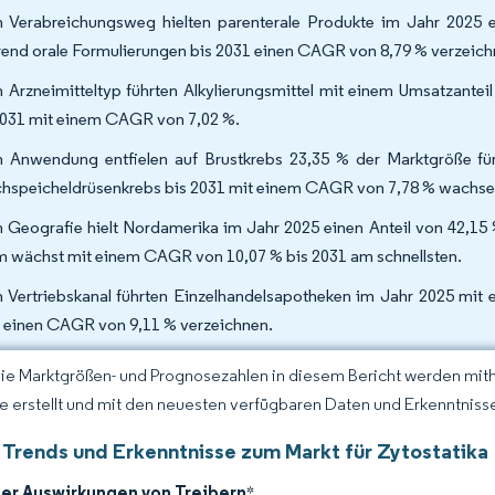
 Verabreichungsweg hielten parenterale Produkte im Jahr 2025 e
end orale Formulierungen bis 2031 einen CAGR von 8,79 % verzeich
 Arzneimitteltyp führten Alkylierungsmittel mit einem Umsatzantei
2031 mit einem CAGR von 7,02 %.
 Anwendung entfielen auf Brustkrebs 23,35 % der Marktgröße fü
hspeicheldrüsenkrebs bis 2031 mit einem CAGR von 7,78 % wachse
 Geografie hielt Nordamerika im Jahr 2025 einen Anteil von 42,15 %
 wächst mit einem CAGR von 10,07 % bis 2031 am schnellsten.
 Vertriebskanal führten Einzelhandelsapotheken im Jahr 2025 mit 
 einen CAGR von 9,11 % verzeichnen.
Die Marktgrößen- und Prognosezahlen in diesem Bericht werden mit
ce erstellt und mit den neuesten verfügbaren Daten und Erkenntnissen
 Trends und Erkenntnisse zum Markt für Zytostatika
der Auswirkungen von Treibern
*