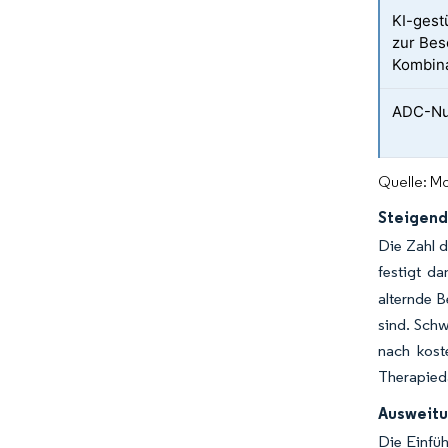
KI-gest
zur Bes
Kombin
ADC-Nut
Quelle: Mo
Steigend
Die Zahl d
festigt d
alternde B
sind. Sch
nach kost
Therapieda
Ausweitu
Die Einfüh