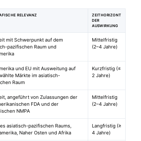
AFISCHE RELEVANZ
ZEITHORIZONT
DER
AUSWIRKUNG
eit mit Schwerpunkt auf dem
Mittelfristig
sch-pazifischen Raum und
(2–4 Jahre)
merika
merika und EU mit Ausweitung auf
Kurzfristig (≤
ählte Märkte im asiatisch-
2 Jahre)
ischen Raum
it, angeführt von Zulassungen der
Mittelfristig
erikanischen FDA und der
(2–4 Jahre)
sischen NMPA
es asiatisch-pazifischen Raums,
Langfristig (≥
amerika, Naher Osten und Afrika
4 Jahre)