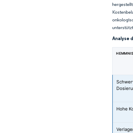
hergestel
Kostenbela
onkologis
unterstütz
Analyse 
HEMMNI
Schwerw
Dosieru
Hohe K
Verlage