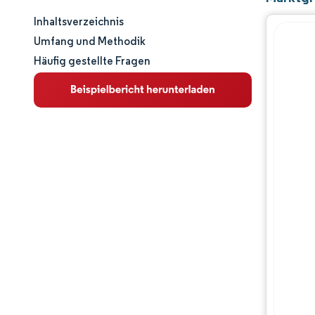
Inhaltsverzeichnis
Marktgröße und -anteil
Umfang und Methodik
Häufig gestellte Fragen
Marktanalyse
Trends und Einblicke
Segmentanalyse
Geografische Analyse
Wettbewerbslandschaft
Hauptakteure
Branchenentwicklungen