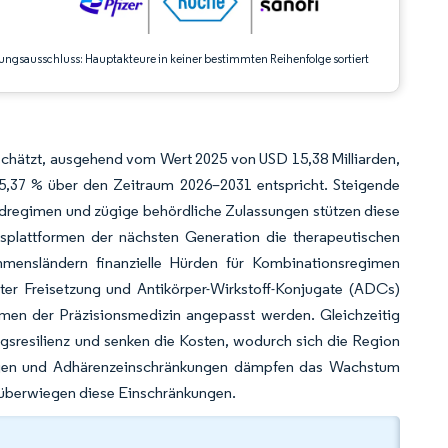
ungsausschluss: Hauptakteure in keiner bestimmten Reihenfolge sortiert
eschätzt, ausgehend vom Wert 2025 von USD 15,38 Milliarden,
5,37 % über den Zeitraum 2026–2031 entspricht. Steigende
dregimen und zügige behördliche Zulassungen stützen diese
splattformen der nächsten Generation die therapeutischen
mmensländern finanzielle Hürden für Kombinationsregimen
rter Freisetzung und Antikörper-Wirkstoff-Konjugate (ADCs)
men der Präzisionsmedizin angepasst werden. Gleichzeitig
gsresilienz und senken die Kosten, wodurch sich die Region
flagen und Adhärenzeinschränkungen dämpfen das Wachstum
g überwiegen diese Einschränkungen.