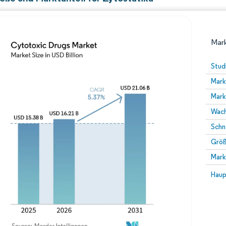
Mark
Stud
Mark
Mark
Wach
Schn
Größ
Bild © Mordor Intelligence. Wiederverwendung erfor
Mark
Bild 
Haup