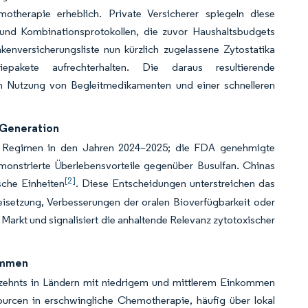
otherapie erheblich. Private Versicherer spiegeln diese
nd Kombinationsprotokollen, die zuvor Haushaltsbudgets
kenversicherungsliste nun kürzlich zugelassene Zytostatika
pakete aufrechterhalten. Die daraus resultierende
ren Nutzung von Begleitmedikamenten und einer schnelleren
 Generation
he Regimen in den Jahren 2024–2025; die FDA genehmigte
emonstrierte Überlebensvorteile gegenüber Busulfan. Chinas
[2]
sche Einheiten
. Diese Entscheidungen unterstreichen das
reisetzung, Verbesserungen der oralen Bioverfügbarkeit oder
 Markt und signalisiert die anhaltende Relevanz zytotoxischer
kommen
hrzehnts in Ländern mit niedrigem und mittlerem Einkommen
ourcen in erschwingliche Chemotherapie, häufig über lokal