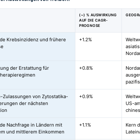
(~) % AUSWIRKUNG
GEOGR
AUF DIE CAGR-
PROGNOSE
de Krebsinzidenz und frühere
+1.2%
Weltw
se
asiati
Norda
ung der Erstattung für
+0.8%
Norda
herapieregimen
ausgew
pazif
e-Zulassungen von Zytostatika-
+0.9%
Weltwe
erungen der nächsten
US-am
ion
chine
de Nachfrage in Ländern mit
+1.1%
Kern d
em und mittlerem Einkommen
Latein