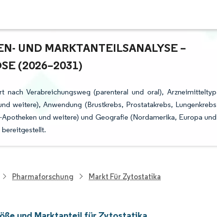
N- UND MARKTANTEILSANALYSE – W
 (2026–2031)
rt nach Verabreichungsweg (parenteral und oral), Arzneimitteltyp
n und weitere), Anwendung (Brustkrebs, Prostatakrebs, Lungenkrebs
ne-Apotheken und weitere) und Geografie (Nordamerika, Europa und
ereitgestellt.
Pharmaforschung
Markt Für Zytostatika
öße und Marktanteil für Zytostatika