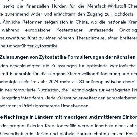
 senkt die finanziellen Hürden für die Mehrfach-Wirkstoff-Chem
e zunehmend wider und erleichtern den Zugang zu Hochdosis- u
n. Ähnliche Reformen zeigen sich in China, wo die nationale Kran
 während europäische Kostenträger umfassende Onkologie
gsausweitung führt zu einer höheren Therapietreue, einer breite
neu eingeführter Zytostatika.
-Zulassungen von Zytostatika-Formulierungen der nächsten
den beschleunigten die Zulassungen für optimierte zytotoxisc
n mit Fludarabin für die allogene Stammzellkonditionierung und d
hmigte allein im Jahr 2024 mehr als 80 antineoplastische chemi
in neu formulierte Nutzlasten, die Technologien zur verzögerten F
-Targeting integrieren. Jede Zulassung erweitert den adressierbaren
nismen in Präzisionstherapie-Umgebungen.
e Nachfrage in Ländern mit niedrigem und mittlerem Ein
 der prognostizierten Krebstodesfälle werden innerhalb eines Ja
. Gesundheitsministerien und globale Partnerschaften lenken Ress