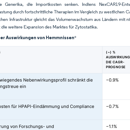
lte Generika, die Importkosten senken. Indiens NexCAR19-Entw
stung durch fortschrittliche Therapien im Vergleich zu westlichen C
chen Infrastruktur gleicht das Volumenwachstum aus Ländern mit 
t die weitere Expansion des Marktes für Zytostatika.
der Auswirkungen von Hemmnissen
*
S
(~) %
AUSWIRKUNG
DIE CAGR-
PROGNOSE
iegendes Nebenwirkungsprofil schränkt die
−0.9%
ngstreue ein
osten für HPAPI-Eindämmung und Compliance
−0.7%
rung von Forschungs- und
−1.1%