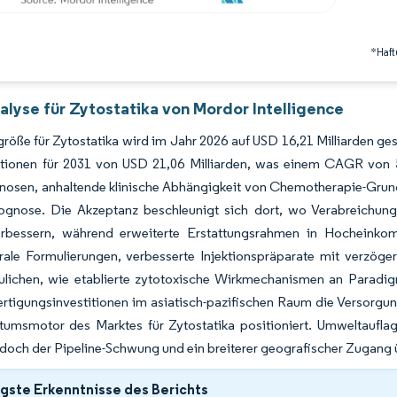
*Haft
alyse für Zytostatika von Mordor Intelligence
röße für Zytostatika wird im Jahr 2026 auf USD 16,21 Milliarden g
ktionen für 2031 von USD 21,06 Milliarden, was einem CAGR von 
nosen, anhaltende klinische Abhängigkeit von Chemotherapie-Grun
rognose. Die Akzeptanz beschleunigt sich dort, wo Verabreichung
erbessern, während erweiterte Erstattungsrahmen in Hocheinko
rale Formulierungen, verbesserte Injektionspräparate mit verzöge
ulichen, wie etablierte zytotoxische Wirkmechanismen an Paradig
rtigungsinvestitionen im asiatisch-pazifischen Raum die Versorgun
tumsmotor des Marktes für Zytostatika positioniert. Umweltau
 doch der Pipeline-Schwung und ein breiterer geografischer Zugan
gste Erkenntnisse des Berichts