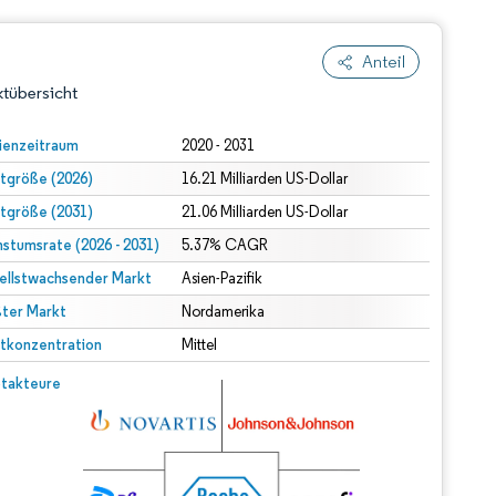
Anteil
tübersicht
ienzeitraum
2020 - 2031
tgröße (2026)
16.21 Milliarden US-Dollar
tgröße (2031)
21.06 Milliarden US-Dollar
stumsrate (2026 - 2031)
5.37% CAGR
ellstwachsender Markt
Asien-Pazifik
ter Markt
dert Namensnennung gemäß CC BY 4.0.
Nordamerika
tkonzentration
Mittel
© Mordor Intelligence. Wiederverwendung erfordert Namensnennung gemäß CC BY 4.0.
takteure