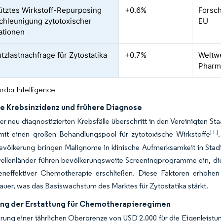
ütztes Wirkstoff-Repurposing
+0.6%
Forsc
chleunigung zytotoxischer
EU
ationen
zlastnachfrage für Zytostatika
+0.7%
Weltwe
Pharm
rdor Intelligence
e Krebsinzidenz und frühere Diagnose
er neu diagnostizierten Krebsfälle überschritt in den Vereinigten S
[1]
amit einen großen Behandlungspool für zytotoxische Wirkstoffe
evölkerung bringen Malignome in klinische Aufmerksamkeit in Stadi
wellenländer führen bevölkerungsweite Screeningprogramme ein, di
eneffektiver Chemotherapie erschließen. Diese Faktoren erhöh
uer, was das Basiswachstum des Marktes für Zytostatika stärkt.
ng der Erstattung für Chemotherapieregimen
rung einer jährlichen Obergrenze von USD 2.000 für die Eigenleistu