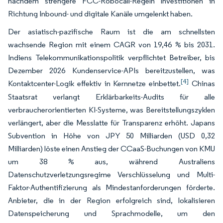
nachdem strengere FCC-Robocall-Regeln Investitionen in
Richtung Inbound- und digitale Kanäle umgelenkt haben.
Der asiatisch-pazifische Raum ist die am schnellsten
wachsende Region mit einem CAGR von 19,46 % bis 2031.
Indiens Telekommunikationspolitik verpflichtet Betreiber, bis
Dezember 2026 Kundenservice-APIs bereitzustellen, was
[4]
Kontaktcenter-Logik effektiv in Kernnetze einbettet.
Chinas
Staatsrat verlangt Erklärbarkeits-Audits für alle
verbraucherorientierten KI-Systeme, was Bereitstellungszyklen
verlängert, aber die Messlatte für Transparenz erhöht. Japans
Subvention in Höhe von JPY 50 Milliarden (USD 0,32
Milliarden) löste einen Anstieg der CCaaS-Buchungen von KMU
um 38 % aus, während Australiens
Datenschutzverletzungsregime Verschlüsselung und Multi-
Faktor-Authentifizierung als Mindestanforderungen förderte.
Anbieter, die in der Region erfolgreich sind, lokalisieren
Datenspeicherung und Sprachmodelle, um den