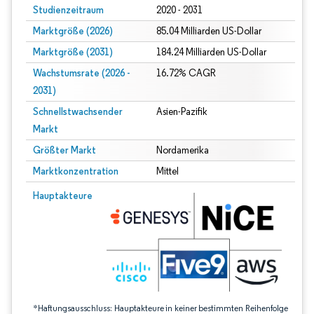
Studienzeitraum
2020 - 2031
Marktgröße (2026)
85.04 Milliarden US-Dollar
Marktgröße (2031)
184.24 Milliarden US-Dollar
Wachstumsrate (2026 -
16.72% CAGR
2031)
Schnellstwachsender
Asien-Pazifik
Markt
Größter Markt
Nordamerika
Marktkonzentration
Mittel
Bild © Mordor Intelligence. Wiederverwendung erfordert Namensnennung gem
Hauptakteure
*Haftungsausschluss: Hauptakteure in keiner bestimmten Reihenfolge