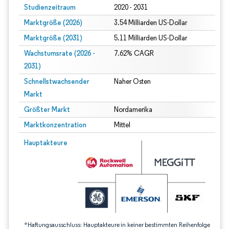
Studienzeitraum
2020 - 2031
Marktgröße (2026)
3.54 Milliarden US-Dollar
Marktgröße (2031)
5.11 Milliarden US-Dollar
Wachstumsrate (2026 -
7.62% CAGR
2031)
Schnellstwachsender
Naher Osten
Markt
Größter Markt
Nordamerika
Marktkonzentration
Mittel
Bild © Mordor Intelligence. Wiederverwendung erfordert Namensnennung gem
Hauptakteure
*Haftungsausschluss: Hauptakteure in keiner bestimmten Reihenfolge