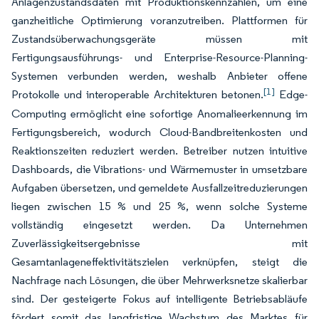
Anlagenzustandsdaten mit Produktionskennzahlen, um eine
ganzheitliche Optimierung voranzutreiben. Plattformen für
Zustandsüberwachungsgeräte müssen mit
Fertigungsausführungs- und Enterprise-Resource-Planning-
Systemen verbunden werden, weshalb Anbieter offene
[1]
Protokolle und interoperable Architekturen betonen.
Edge-
Computing ermöglicht eine sofortige Anomalieerkennung im
Fertigungsbereich, wodurch Cloud-Bandbreitenkosten und
Reaktionszeiten reduziert werden. Betreiber nutzen intuitive
Dashboards, die Vibrations- und Wärmemuster in umsetzbare
Aufgaben übersetzen, und gemeldete Ausfallzeitreduzierungen
liegen zwischen 15 % und 25 %, wenn solche Systeme
vollständig eingesetzt werden. Da Unternehmen
Zuverlässigkeitsergebnisse mit
Gesamtanlageneffektivitätszielen verknüpfen, steigt die
Nachfrage nach Lösungen, die über Mehrwerksnetze skalierbar
sind. Der gesteigerte Fokus auf intelligente Betriebsabläufe
fördert somit das langfristige Wachstum des Marktes für