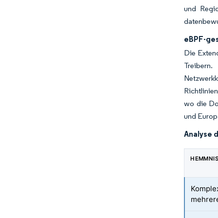
und Regio
datenbewus
eBPF-ges
Die Exten
Treibern.
Netzwerkko
Richtlinie
wo die Do
und Europa
Analyse 
HEMMNI
Komplex
mehrer