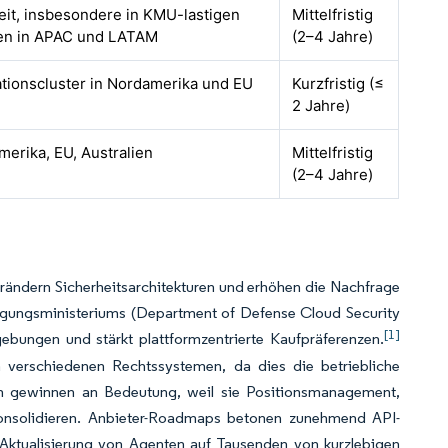
eit, insbesondere in KMU-lastigen
Mittelfristig
en in APAC und LATAM
(2–4 Jahre)
tionscluster in Nordamerika und EU
Kurzfristig (≤
2 Jahre)
erika, EU, Australien
Mittelfristig
(2–4 Jahre)
rändern Sicherheitsarchitekturen und erhöhen die Nachfrage
digungsministeriums (Department of Defense Cloud Security
[1]
ebungen und stärkt plattformzentrierte Kaufpräferenzen.
in verschiedenen Rechtssystemen, da dies die betriebliche
en gewinnen an Bedeutung, weil sie Positionsmanagement,
konsolidieren. Anbieter-Roadmaps betonen zunehmend API-
 Aktualisierung von Agenten auf Tausenden von kurzlebigen