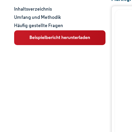
Inhaltsverzeichnis
Marktgröße und -anteil
Umfang und Methodik
Häufig gestellte Fragen
Marktanalyse
Trends und Einblicke
Segmentanalyse
Geografische Analyse
Wettbewerbslandschaft
Hauptakteure
Branchenentwicklungen