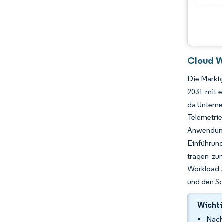
Cloud W
Die Marktg
2031 mit 
da Unterne
Telemetr
Anwendung
Einführung
tragen zu
Workload S
und den Sc
Wichti
Nach