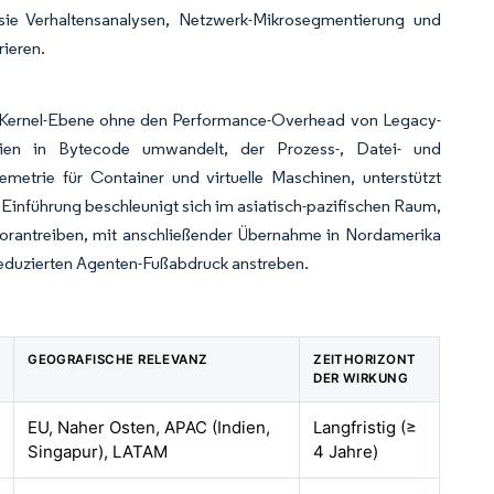
ie Verhaltensanalysen, Netzwerk-Mikrosegmentierung und
rieren.
uf Kernel-Ebene ohne den Performance-Overhead von Legacy-
inien in Bytecode umwandelt, der Prozess-, Datei- und
lemetrie für Container und virtuelle Maschinen, unterstützt
 Einführung beschleunigt sich im asiatisch-pazifischen Raum,
rantreiben, mit anschließender Übernahme in Nordamerika
 reduzierten Agenten-Fußabdruck anstreben.
GEOGRAFISCHE RELEVANZ
ZEITHORIZONT
DER WIRKUNG
EU, Naher Osten, APAC (Indien,
Langfristig (≥
Singapur), LATAM
4 Jahre)