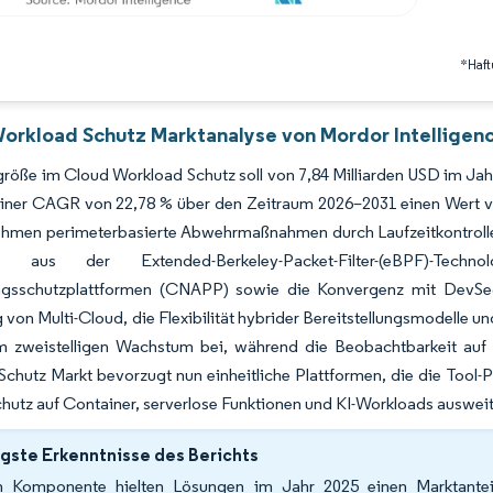
*Haft
orkload Schutz Marktanalyse von Mordor Intelligen
röße im Cloud Workload Schutz soll von 7,84 Milliarden USD im Jah
einer CAGR von 22,78 % über den Zeitraum 2026–2031 einen Wert vo
hmen perimeterbasierte Abwehrmaßnahmen durch Laufzeitkontrollen 
ie aus der Extended-Berkeley-Packet-Filter-(eBPF)-Te
sschutzplattformen (CNAPP) sowie die Konvergenz mit DevSecO
 von Multi-Cloud, die Flexibilität hybrider Bereitstellungsmodelle 
m zweistelligen Wachstum bei, während die Beobachtbarkeit auf 
chutz Markt bevorzugt nun einheitliche Plattformen, die die Tool-P
hutz auf Container, serverlose Funktionen und KI-Workloads auswei
gste Erkenntnisse des Berichts
 Komponente hielten Lösungen im Jahr 2025 einen Marktante