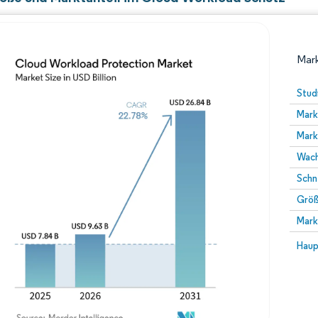
Mark
Stud
Mark
Mark
Wach
Schn
Größ
Bild © Mordor Intelligence. Wiederverwendung erfor
Mark
Bild 
Haup