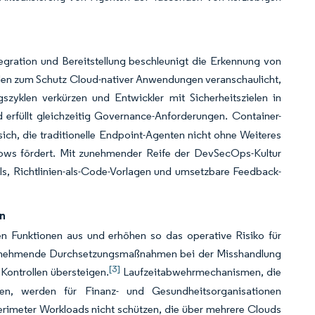
ntegration und Bereitstellung beschleunigt die Erkennung von
aden zum Schutz Cloud-nativer Anwendungen veranschaulicht,
zyklen verkürzen und Entwickler mit Sicherheitszielen in
 erfüllt gleichzeitig Governance-Anforderungen. Container-
ich, die traditionelle Endpoint-Agenten nicht ohne Weiteres
lows fördert. Mit zunehmender Reife der DevSecOps-Kultur
PIs, Richtlinien-als-Code-Vorlagen und umsetzbare Feedback-
n
en Funktionen aus und erhöhen so das operative Risiko für
 zunehmende Durchsetzungsmaßnahmen bei der Misshandlung
[3]
Kontrollen übersteigen.
Laufzeitabwehrmechanismen, die
en, werden für Finanz- und Gesundheitsorganisationen
perimeter Workloads nicht schützen, die über mehrere Clouds