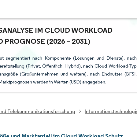
ANALYSE IM CLOUD WORKLOAD S
ROGNOSE (2026 – 2031)
ist segmentiert nach Komponente (Lösungen und Dienste), nach
ereitstellung (Privat, Öffentlich, Hybrid), nach Cloud Workload-Typ
mensgröße (Großunternehmen und weitere), nach Endnutzer (BFSI,
 Marktprognosen werden in Werten (USD) angegeben.
 Und Telekommunikationsforschung
Informationstechnolog
öße und Marktanteil im Cloud Workload Schutz