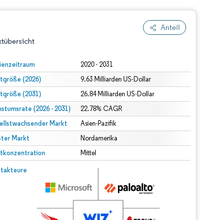
Anteil
tübersicht
ienzeitraum
2020 - 2031
tgröße (2026)
9.63 Milliarden US-Dollar
tgröße (2031)
26.84 Milliarden US-Dollar
stumsrate (2026 - 2031)
22.78% CAGR
ellstwachsender Markt
Asien-Pazifik
ter Markt
dert Namensnennung gemäß CC BY 4.0.
Nordamerika
tkonzentration
Mittel
© Mordor Intelligence. Wiederverwendung erfordert Namensnennung gemäß CC BY 4.0.
takteure