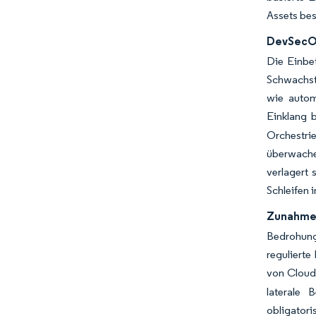
Assets bes
DevSecOp
Die Einbet
Schwachste
wie autom
Einklang b
Orchestrie
überwache
verlagert 
Schleifen 
Zunahme 
Bedrohung
reguliert
von Cloud-
laterale 
obligatori