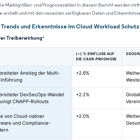
Die Marktgrößen- und Prognosezahlen in diesem Bericht werden mit
ce erstellt und mit den neuesten verfügbaren Daten und Erkenntnissen
 Trends und Erkenntnisse im Cloud Workload Schutz
der Treiberwirkung
*
(~) % EINFLUSS AUF
GEOGR
DIE CAGR-PROGNOSE
breiteter Anstieg der Multi-
+2.6%
Weltwe
inführung
Weste
breiteter DevSecOps-Wandel
+2.2%
Globa
unigt CNAPP-Rollouts
Verein
 von Cloud-nativer
+2.0%
Weltwe
ware und Compliance-
Gesun
dern