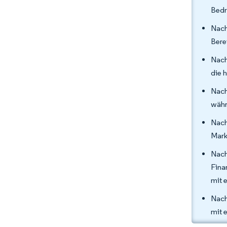
Bedr
Nach
Bere
Nach
die 
Nach
währ
Nach
Mark
Nac
Fina
mit 
Nach
mit 