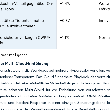
skosten-Vorteil gegenüber On-
+1.4%
Weltw
es-Tools
Märkt
stützte Tiefentelemetrie
+0.8%
Innova
eßt Laufzeitvertrauen
ersicherer verlangen CWPP-
+1.1%
Nordam
is
rdor Intelligence
der Multi-Cloud-Einführung
nsstrategien, die Workloads auf mehrere Hyperscaler verteilen, ve
tenloser Transparenz. Das Cloud-Sicherheits-Playbook des Vertei
 befürwortet eine einheitliche Sicherheitslage in heterogenen Umg
titute schätzen Multi-Cloud für die Einhaltung von Vorschriften 
 gewährleistet und eine Anbieterbindung vermeidet. CNAPP-Suit
chutz und Incident-Response in einer einzigen Steuerungsebene 
Erkennung, die den Verwaltungsaufwand für die Bereitstellung und