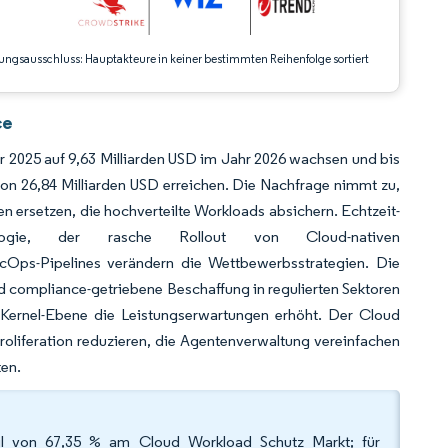
ungsausschluss: Hauptakteure in keiner bestimmten Reihenfolge sortiert
ce
r 2025 auf 9,63 Milliarden USD im Jahr 2026 wachsen und bis
n 26,84 Milliarden USD erreichen. Die Nachfrage nimmt zu,
ersetzen, die hochverteilte Workloads absichern. Echtzeit-
chnologie, der rasche Rollout von Cloud-nativen
ps-Pipelines verändern die Wettbewerbsstrategien. Die
und compliance-getriebene Beschaffung in regulierten Sektoren
Kernel-Ebene die Leistungserwartungen erhöht. Der Cloud
roliferation reduzieren, die Agentenverwaltung vereinfachen
ten.
il von 67,35 % am Cloud Workload Schutz Markt; für