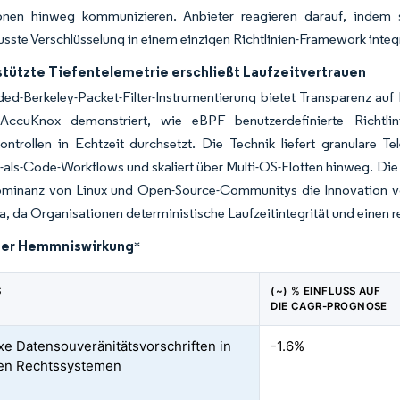
nen hinweg kommunizieren. Anbieter reagieren darauf, indem s
ste Verschlüsselung in einem einzigen Richtlinien-Framework integ
tützte Tiefentelemetrie erschließt Laufzeitvertrauen
ded-Berkeley-Packet-Filter-Instrumentierung bietet Transparenz a
 AccuKnox demonstriert, wie eBPF benutzerdefinierte Richtl
ntrollen in Echtzeit durchsetzt. Die Technik liefert granulare Te
n-als-Code-Workflows und skaliert über Multi-OS-Flotten hinweg. Die
minanz von Linux und Open-Source-Communitys die Innovation vo
, da Organisationen deterministische Laufzeitintegrität und einen
der Hemmniswirkung
*
S
(~) % EINFLUSS AUF
DIE CAGR-PROGNOSE
e Datensouveränitätsvorschriften in
-1.6%
en Rechtssystemen