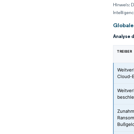
Hinweis: 
Intelligen
Globale
Analyse 
TREIBER
Weitver
Cloud-E
Weitver
beschle
Zunahme
Ransom
Bußgel