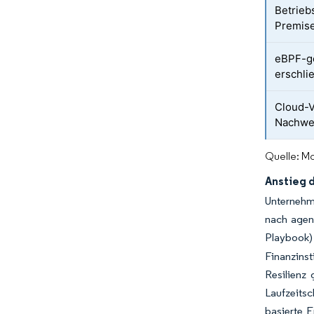
Betrieb
Premis
eBPF-ge
erschli
Cloud-V
Nachwe
Quelle: Mo
Anstieg 
Unternehme
nach agen
Playbook)
Finanzins
Resilienz
Laufzeits
basierte 