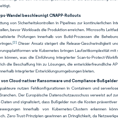
eitigt.
s-Wandel beschleunigt CNAPP-Rollouts
tung von Sicherheitskontrollen in Pipelines zur kontinuierlichen I
llen, bevor Workloads die Produktion erreichen. Microsofts Leitf
atisierte Prüfungen innerhalb von Build-Prozessen die Behebungs
[2]
ringen.
Dieser Ansatz steigert die Release-Geschwindigkeit und
rungsplattformen wie Kubernetes bringen Laufzeitkomplexität mit s
n können, was die Einführung integrierter Scan-to-Protect-Workf
sich die Beschaffung hin zu Lösungen, die entwicklerfreundliche A
innerhalb integrierter Entwicklungsumgebungen bieten.
von Cloud-nativer Ransomware und Compliance-Bußgelder
sakteure nutzen Fehlkonfigurationen in Containern und serverlos
e Branchen. Der Europäische Datenschutzausschuss verweist auf
Daten und signalisiert, dass Bußgelder nun die Kosten präventiver 
Bewegungen innerhalb von Kubernetes-Clustern erkennen könn
sch. Zero-Trust-Prinzipien gewinnen an Dringlichkeit, da Netzwerk