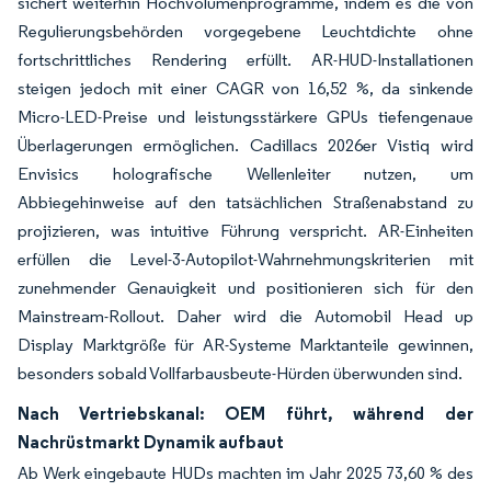
sichert weiterhin Hochvolumenprogramme, indem es die von
Regulierungsbehörden vorgegebene Leuchtdichte ohne
fortschrittliches Rendering erfüllt. AR-HUD-Installationen
steigen jedoch mit einer CAGR von 16,52 %, da sinkende
Micro-LED-Preise und leistungsstärkere GPUs tiefengenaue
Überlagerungen ermöglichen. Cadillacs 2026er Vistiq wird
Envisics holografische Wellenleiter nutzen, um
Abbiegehinweise auf den tatsächlichen Straßenabstand zu
projizieren, was intuitive Führung verspricht. AR-Einheiten
erfüllen die Level-3-Autopilot-Wahrnehmungskriterien mit
zunehmender Genauigkeit und positionieren sich für den
Mainstream-Rollout. Daher wird die Automobil Head up
Display Marktgröße für AR-Systeme Marktanteile gewinnen,
besonders sobald Vollfarbausbeute-Hürden überwunden sind.
Nach Vertriebskanal: OEM führt, während der
Nachrüstmarkt Dynamik aufbaut
Ab Werk eingebaute HUDs machten im Jahr 2025 73,60 % des