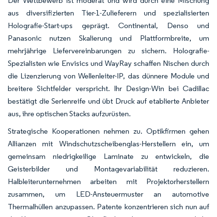
Der Wettbewerb ist moderat und wird durch eine Mischung
aus diversifizierten Tier-1-Zulieferern und spezialisierten
Holografie-Start-ups geprägt. Continental, Denso und
Panasonic nutzen Skalierung und Plattformbreite, um
mehrjährige Liefervereinbarungen zu sichern. Holografie-
Spezialisten wie Envisics und WayRay schaffen Nischen durch
die Lizenzierung von Wellenleiter-IP, das dünnere Module und
breitere Sichtfelder verspricht. Ihr Design-Win bei Cadillac
bestätigt die Serienreife und übt Druck auf etablierte Anbieter
aus, ihre optischen Stacks aufzurüsten.
Strategische Kooperationen nehmen zu. Optikfirmen gehen
Allianzen mit Windschutzscheibenglas-Herstellern ein, um
gemeinsam niedrigkeilige Laminate zu entwickeln, die
Geisterbilder und Montagevariabilität reduzieren.
Halbleiterunternehmen arbeiten mit Projektorherstellern
zusammen, um LED-Ansteuermuster an automotive
Thermalhüllen anzupassen. Patente konzentrieren sich nun auf