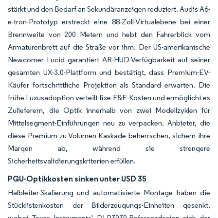
stärkt und den Bedarf an Sekundäranzeigen reduziert. Audis A6-
e-tron-Prototyp erstreckt eine 88-Zoll-Virtualebene bei einer
Brennweite von 200 Metern und hebt den Fahrerblick vom
Armaturenbrett auf die Straße vor ihm. Der US-amerikanische
Newcomer Lucid garantiert AR-HUD-Verfügbarkeit auf seiner
gesamten UX-3.0-Plattform und bestätigt, dass Premium-EV-
Käufer fortschrittliche Projektion als Standard erwarten. Die
frühe Luxusadoption verteilt fixe F&E-Kosten und ermöglicht es
Zulieferern, die Optik innerhalb von zwei Modellzyklen für
Mittelsegment-Einführungen neu zu verpacken. Anbieter, die
diese Premium-zu-Volumen-Kaskade beherrschen, sichern ihre
Margen ab, während sie strengere
Sicherheitsvalidierungskriterien erfüllen.
PGU-Optikkosten sinken unter USD 35
Halbleiter-Skalierung und automatisierte Montage haben die
Stücklistenkosten der Bilderzeugungs-Einheiten gesenkt,
wobei Texas Instruments' DLP3030-Referenzdesign sich der