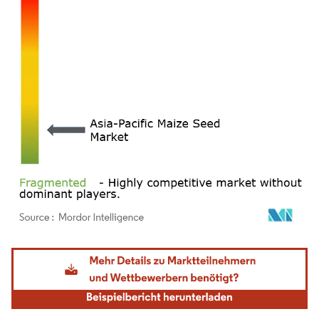
Bild © Mordor Intelligence. Wiederverwendung erfordert Namensnennung gemäß