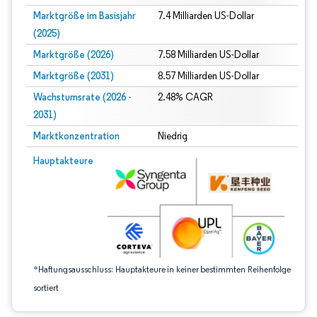
Marktgröße im Basisjahr
7.4 Milliarden US-Dollar
(2025)
Marktgröße (2026)
7.58 Milliarden US-Dollar
Marktgröße (2031)
8.57 Milliarden US-Dollar
Wachstumsrate (2026 -
2.48% CAGR
2031)
Marktkonzentration
Niedrig
Bild © Mordor Intelligence. Wiederverwendung erfordert Namensnennung gem
Hauptakteure
*Haftungsausschluss: Hauptakteure in keiner bestimmten Reihenfolge
sortiert