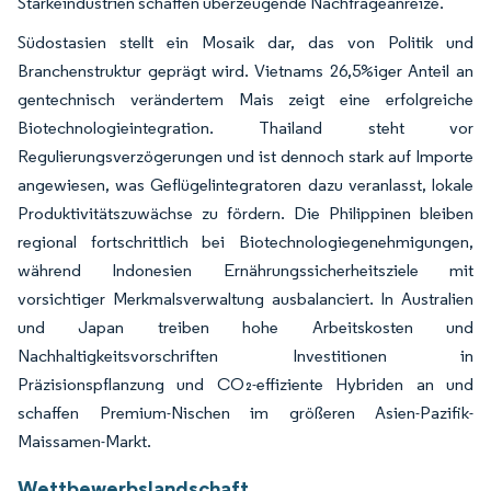
Stärkeindustrien schaffen überzeugende Nachfrageanreize.
Südostasien stellt ein Mosaik dar, das von Politik und
Branchenstruktur geprägt wird. Vietnams 26,5%iger Anteil an
gentechnisch verändertem Mais zeigt eine erfolgreiche
Biotechnologieintegration. Thailand steht vor
Regulierungsverzögerungen und ist dennoch stark auf Importe
angewiesen, was Geflügelintegratoren dazu veranlasst, lokale
Produktivitätszuwächse zu fördern. Die Philippinen bleiben
regional fortschrittlich bei Biotechnologiegenehmigungen,
während Indonesien Ernährungssicherheitsziele mit
vorsichtiger Merkmalsverwaltung ausbalanciert. In Australien
und Japan treiben hohe Arbeitskosten und
Nachhaltigkeitsvorschriften Investitionen in
Präzisionspflanzung und CO₂-effiziente Hybriden an und
schaffen Premium-Nischen im größeren Asien-Pazifik-
Maissamen-Markt.
Wettbewerbslandschaft